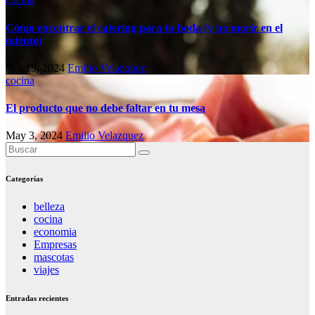
Cómo encontrar el catering para tu boda (y no morir en el
intento)
Sep 19, 2024
Emilio Velazquez
cocina
El producto que no debe faltar en tu mesa
May 3, 2024
Emilio Velazquez
Categorías
belleza
cocina
economia
Empresas
mascotas
viajes
Entradas recientes