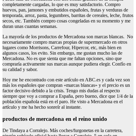
completamente cargadas, lo que es muy satisfactorio. Compro
huevos, pan, jamones y embutidos españoles, frutas y verduras de
temporada, arroz, pasta, legumbres, barritas de cereales, leche, frutos
secos, etc. También compro cosas congeladas en su momento y me
duran unas cuantas semanas.
La mayoría de los productos de Mercadona son marcas blancas. No
necesariamente compro marcas propias de supermercado en otros
lugares como Morrisons, Carrefour, Hipercor, etc, más bien en
algunos casos, los evito. Sin embargo, me gustan mucho las de
Mercadona. No es que sienta que me faltan opciones, sino que
compraría activamente sus marcas aunque pudiera elegir. Confío en
su calidad y sabor.
Hoy me he encontrado con este artículo en ABC.es y cada vez son
más los españoles que compran «marcas blancas» y el precio es un
factor decisivo debido a la crisis. Tengo mis dudas al respecto
siempre que voy a comprar a España, pero bueno, dice que 1/4 de la
población española está en el paro. He visto a Mercadona en el
artículo y me ha hecho sonreír al instante.
productos de mercadona en el reino unido
De Tindaya a Corralejo. Más coches/furgonetas en la carretera,
ningún vehículo oficial hasta llegar a Corralejo. 5 en cola en