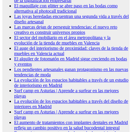
de la digitalización empresarial
El maquillaje con glitter se abre paso en las bodas como
alternativa al photocall tradicional
Las joyas heredadas encuentran una segunda vida a través del
diseño artesanal
Las marcas dejan de perseguir tendencias: el nuevo reto
creativo es construir universos propios
El sector del mobiliario en el área metropolitana y la
evolución de la tienda de muebles en Valencia
El auge del interiorismo de proximidad: claves de la tienda de
muebles en Valencia actual
El alquiler de fotomatón en Madrid sigue creciendo en bodas
y eventos
Los pendientes artesanales ganan protagonismo en las nuevas
tendencias de moda
La evolución de los espacios habitables a través de un estudio
de interiorismo en Madrid
Surf camp en Asturias | Aprende a surfear en las mejores
playas
La evolución de los espacios habitables a través del diseño de
interiores en Madrid
Surf camp en Asturias | Aprende a surfear en las mejores
playas
El aumento de tratamientos con implantes dentales en Madrid
refleja un cambio positivo en la salud bucodental integral