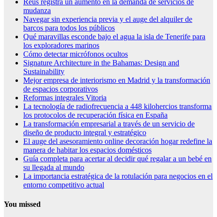
Reus registra un aumento en la demanda de servicios de
mudanza
Navegar sin experiencia previa y el auge del alquiler de
barcos para todos los públicos
Qué maravillas esconde bajo el agua la isla de Tenerife para
los exploradores marinos
Cómo detectar micrófonos ocultos
Signature Architecture in the Bahamas: Design and
Sustainability
Mejor empresa de interiorismo en Madrid y la transformación
de espacios corporativos
Reformas integrales Vitoria
La tecnología de radiofrecuencia a 448 kilohercios transforma
los protocolos de recuperación física en España
La transformación empresarial a través de un servicio de
diseño de producto integral y estratégico
El auge del asesoramiento online decoración hogar redefine la
manera de habitar los espacios domésticos
Guía completa para acertar al decidir qué regalar a un bebé en
su llegada al mundo
La importancia estratégica de la rotulación para negocios en el
entorno competitivo actual
You missed