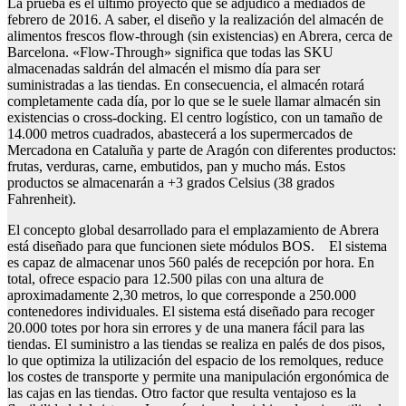
La prueba es el último proyecto que se adjudicó a mediados de
febrero de 2016. A saber, el diseño y la realización del almacén de
alimentos frescos flow-through (sin existencias) en Abrera, cerca de
Barcelona. «Flow-Through» significa que todas las SKU
almacenadas saldrán del almacén el mismo día para ser
suministradas a las tiendas. En consecuencia, el almacén rotará
completamente cada día, por lo que se le suele llamar almacén sin
existencias o cross-docking. El centro logístico, con un tamaño de
14.000 metros cuadrados, abastecerá a los supermercados de
Mercadona en Cataluña y parte de Aragón con diferentes productos:
frutas, verduras, carne, embutidos, pan y mucho más. Estos
productos se almacenarán a +3 grados Celsius (38 grados
Fahrenheit).
El concepto global desarrollado para el emplazamiento de Abrera
está diseñado para que funcionen siete módulos BOS. El sistema
es capaz de almacenar unos 560 palés de recepción por hora. En
total, ofrece espacio para 12.500 pilas con una altura de
aproximadamente 2,30 metros, lo que corresponde a 250.000
contenedores individuales. El sistema está diseñado para recoger
20.000 totes por hora sin errores y de una manera fácil para las
tiendas. El suministro a las tiendas se realiza en palés de dos pisos,
lo que optimiza la utilización del espacio de los remolques, reduce
los costes de transporte y permite una manipulación ergonómica de
las cajas en las tiendas. Otro factor que resulta ventajoso es la