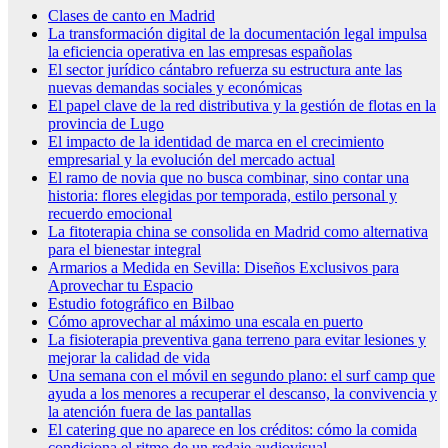
Clases de canto en Madrid
La transformación digital de la documentación legal impulsa
la eficiencia operativa en las empresas españolas
El sector jurídico cántabro refuerza su estructura ante las
nuevas demandas sociales y económicas
El papel clave de la red distributiva y la gestión de flotas en la
provincia de Lugo
El impacto de la identidad de marca en el crecimiento
empresarial y la evolución del mercado actual
El ramo de novia que no busca combinar, sino contar una
historia: flores elegidas por temporada, estilo personal y
recuerdo emocional
La fitoterapia china se consolida en Madrid como alternativa
para el bienestar integral
Armarios a Medida en Sevilla: Diseños Exclusivos para
Aprovechar tu Espacio
Estudio fotográfico en Bilbao
Cómo aprovechar al máximo una escala en puerto
La fisioterapia preventiva gana terreno para evitar lesiones y
mejorar la calidad de vida
Una semana con el móvil en segundo plano: el surf camp que
ayuda a los menores a recuperar el descanso, la convivencia y
la atención fuera de las pantallas
El catering que no aparece en los créditos: cómo la comida
condiciona el ritmo de un rodaje audiovisual