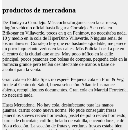
productos de mercadona
De Tindaya a Corralejo. Más coches/furgonetas en la carretera,
ningún vehículo oficial hasta llegar a Corralejo. 5 en cola en
Brikogar en Villaverde, pocos en q en Fenimoy, no necesitaba nada.
10 y medio en la cola de HiperDino Villaverde. Ninguna señal de
los militares en Corralejo hoy que era bastante agradable, me parece
un poco inquietante verlos en las calles. Más Policía Local a pie en
el centro de la ciudad que antes. Muy poco tráfico en la calle
principal, pocos peatones con bolsas de compras, pequeña cola en la
farmacia grande pero tenían desinfectante de manos a base de
alcohol para la venta.
Gran cola en Padilla Spar, no esperé. Pequeña cola en Fruit & Veg
frente al Centro de Salud, buena selección. Atlantic Insurance
abierto, recogí algunos documentos. Gran cola en Marcial Ferretería,
no necesité nada.
Hasta Mercadona. No hay cola, desinfectante para las manos,
guantes, carrito como nueva norma. No pude conseguir: fresas,
panecillos suaves recién horneados, pastel de pollo recién horneado,
barras de chocolate, coliflor, helado de vainilla, encendedores, café
frío a elección. La sección de frutas y verduras frescas estaba bien