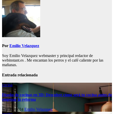
entradas
Por
Emilio Velazquez
Soy Emilio Velazquez webmaster y principal redactor de
webinstant.es . Me encantan los perros y el café caliente por las
mañanas.
Entrada relacionada
cocina
Diseño de cocinas en 3D: Descubre cómo será tu cocina antes de
empezar la reforma
Sep 25, 2024
Emilio Velazquez
cocina