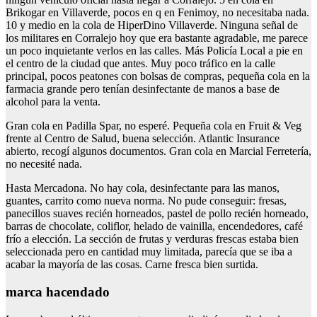
Brikogar en Villaverde, pocos en q en Fenimoy, no necesitaba nada.
10 y medio en la cola de HiperDino Villaverde. Ninguna señal de
los militares en Corralejo hoy que era bastante agradable, me parece
un poco inquietante verlos en las calles. Más Policía Local a pie en
el centro de la ciudad que antes. Muy poco tráfico en la calle
principal, pocos peatones con bolsas de compras, pequeña cola en la
farmacia grande pero tenían desinfectante de manos a base de
alcohol para la venta.
Gran cola en Padilla Spar, no esperé. Pequeña cola en Fruit & Veg
frente al Centro de Salud, buena selección. Atlantic Insurance
abierto, recogí algunos documentos. Gran cola en Marcial Ferretería,
no necesité nada.
Hasta Mercadona. No hay cola, desinfectante para las manos,
guantes, carrito como nueva norma. No pude conseguir: fresas,
panecillos suaves recién horneados, pastel de pollo recién horneado,
barras de chocolate, coliflor, helado de vainilla, encendedores, café
frío a elección. La sección de frutas y verduras frescas estaba bien
seleccionada pero en cantidad muy limitada, parecía que se iba a
acabar la mayoría de las cosas. Carne fresca bien surtida.
marca hacendado