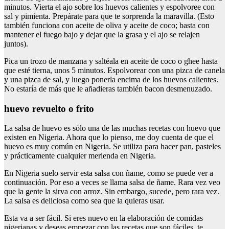
minutos. Vierta el ajo sobre los huevos calientes y espolvoree con
sal y pimienta. Prepárate para que te sorprenda la maravilla. (Esto
también funciona con aceite de oliva y aceite de coco; basta con
mantener el fuego bajo y dejar que la grasa y el ajo se relajen
juntos).
Pica un trozo de manzana y saltéala en aceite de coco o ghee hasta
que esté tierna, unos 5 minutos. Espolvorear con una pizca de canela
y una pizca de sal, y luego ponerla encima de los huevos calientes.
No estaría de más que le añadieras también bacon desmenuzado.
huevo revuelto o frito
La salsa de huevo es sólo una de las muchas recetas con huevo que
existen en Nigeria. Ahora que lo pienso, me doy cuenta de que el
huevo es muy común en Nigeria. Se utiliza para hacer pan, pasteles
y prácticamente cualquier merienda en Nigeria.
En Nigeria suelo servir esta salsa con ñame, como se puede ver a
continuación. Por eso a veces se llama salsa de ñame. Rara vez veo
que la gente la sirva con arroz. Sin embargo, sucede, pero rara vez.
La salsa es deliciosa como sea que la quieras usar.
Esta va a ser fácil. Si eres nuevo en la elaboración de comidas
nigerianas y deseas empezar con las recetas que son fáciles, te