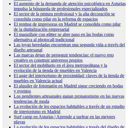
El aumento de la demanda de atención psicológica en Asturias
impulsa la búsqueda de profesionales especializados
El sector de la pintura profesional y la alta decoración se
consolida como pilar en la reforma de espacios
El renting de impresoras en Madrid se consolida como pilar
de la digitalización empresarial
El maquillaje con glitter se abre paso en las bodas como
alternativa al photocall tradicional
Las joyas heredadas encuentran una segunda vida a través del
diseño artesanal
Las marcas dejan de perseguir tendencias: el nuevo reto
creativo es construir universos propios
El sector del mobiliario en el área metropolitana y la
evolución de la tienda de muebles en Valencia
El auge del interiorismo de proximidad: claves de la tienda de
muebles en Valencia actual
El alquiler de fotomatón en Madrid sigue creciendo en bodas
y eventos
Los pendientes artesanales ganan protagonismo en las nuevas
tendencias de moda
La evolución de los espacios habitables a través de un estudio
de interiorismo en Madrid
Surf camp en Asturias | Aprende a surfear en las mejores
playas
La evolución de los espacios habitables a través del diseño de