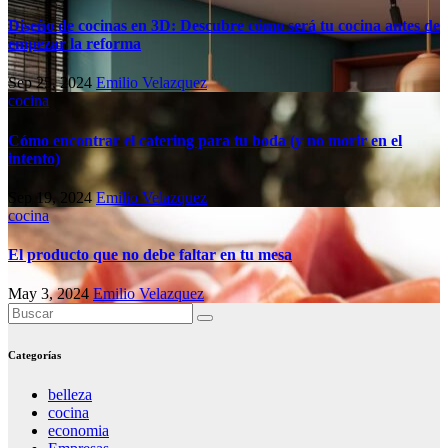
Diseño de cocinas en 3D: Descubre cómo será tu cocina antes de
empezar la reforma
Sep 25, 2024
Emilio Velazquez
cocina
Cómo encontrar el catering para tu boda (y no morir en el
intento)
Sep 19, 2024
Emilio Velazquez
cocina
El producto que no debe faltar en tu mesa
May 3, 2024
Emilio Velazquez
Categorías
belleza
cocina
economia