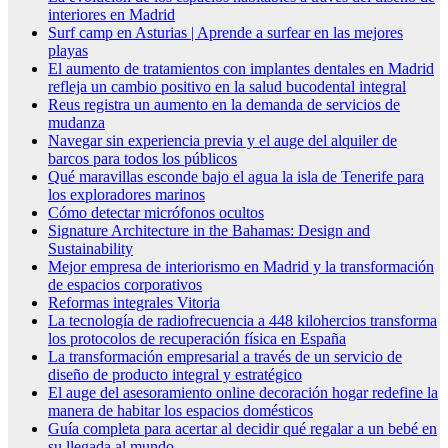
interiores en Madrid
Surf camp en Asturias | Aprende a surfear en las mejores
playas
El aumento de tratamientos con implantes dentales en Madrid
refleja un cambio positivo en la salud bucodental integral
Reus registra un aumento en la demanda de servicios de
mudanza
Navegar sin experiencia previa y el auge del alquiler de
barcos para todos los públicos
Qué maravillas esconde bajo el agua la isla de Tenerife para
los exploradores marinos
Cómo detectar micrófonos ocultos
Signature Architecture in the Bahamas: Design and
Sustainability
Mejor empresa de interiorismo en Madrid y la transformación
de espacios corporativos
Reformas integrales Vitoria
La tecnología de radiofrecuencia a 448 kilohercios transforma
los protocolos de recuperación física en España
La transformación empresarial a través de un servicio de
diseño de producto integral y estratégico
El auge del asesoramiento online decoración hogar redefine la
manera de habitar los espacios domésticos
Guía completa para acertar al decidir qué regalar a un bebé en
su llegada al mundo