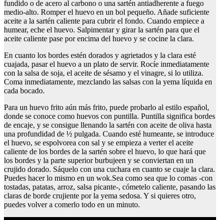
fundido o de acero al carbono o una sartén antiadherente a fuego
medio-alto. Romper el huevo en un bol pequeño. Añade suficiente
aceite a la sartén caliente para cubrir el fondo. Cuando empiece a
humear, eche el huevo. Salpimentar y girar la sartén para que el
aceite caliente pase por encima del huevo y se cocine la clara.
En cuanto los bordes estén dorados y agrietados y la clara esté
cuajada, pasar el huevo a un plato de servir. Rocíe inmediatamente
con la salsa de soja, el aceite de sésamo y el vinagre, si lo utiliza.
Coma inmediatamente, mezclando las salsas con la yema líquida en
cada bocado.
Para un huevo frito aún más frito, puede probarlo al estilo español,
donde se conoce como huevos con puntilla. Puntilla significa bordes
de encaje, y se consigue llenando la sartén con aceite de oliva hasta
una profundidad de ½ pulgada. Cuando esté humeante, se introduce
el huevo, se espolvorea con sal y se empieza a verter el aceite
caliente de los bordes de la sartén sobre el huevo, lo que hará que
los bordes y la parte superior burbujeen y se conviertan en un
crujido dorado. Sáquelo con una cuchara en cuanto se cuaje la clara.
Puedes hacer lo mismo en un wok.Sea como sea que lo comas -con
tostadas, patatas, arroz, salsa picante-, cómetelo caliente, pasando las
claras de borde crujiente por la yema sedosa. Y si quieres otro,
puedes volver a comerlo todo en un minuto.