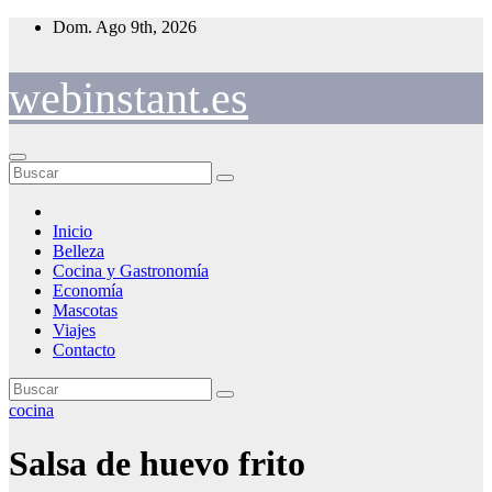
Saltar
Dom. Ago 9th, 2026
al
contenido
webinstant.es
Inicio
Belleza
Cocina y Gastronomía
Economía
Mascotas
Viajes
Contacto
cocina
Salsa de huevo frito