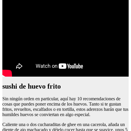
sushi de huevo frito
Sin ningún orden en particular, aquí hay 10 recomendaciones de
cosas que puedes poner encima de los huevos. Tanto si te gustan
fritos, revueltos, escalfados o en tortilla, estos aderezos harán que tus
humildes huevos se conviertan en algo especial.
Caliente una o dos cucharaditas de ghee en una cacerola, añada un
diente de ajo machacado y déjelo cocer hasta que se suavice, unos 5