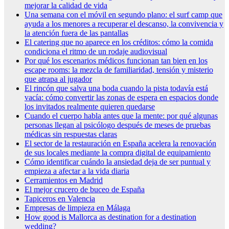
mejorar la calidad de vida
Una semana con el móvil en segundo plano: el surf camp que
ayuda a los menores a recuperar el descanso, la convivencia y
la atención fuera de las pantallas
El catering que no aparece en los créditos: cómo la comida
condiciona el ritmo de un rodaje audiovisual
Por qué los escenarios médicos funcionan tan bien en los
escape rooms: la mezcla de familiaridad, tensión y misterio
que atrapa al jugador
El rincón que salva una boda cuando la pista todavía está
vacía: cómo convertir las zonas de espera en espacios donde
los invitados realmente quieren quedarse
Cuando el cuerpo habla antes que la mente: por qué algunas
personas llegan al psicólogo después de meses de pruebas
médicas sin respuestas claras
El sector de la restauración en España acelera la renovación
de sus locales mediante la compra digital de equipamiento
Cómo identificar cuándo la ansiedad deja de ser puntual y
empieza a afectar a la vida diaria
Cerramientos en Madrid
El mejor crucero de buceo de España
Tapiceros en Valencia
Empresas de limpieza en Málaga
How good is Mallorca as destination for a destination
wedding?