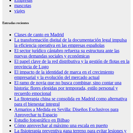
Empresas
mascotas
viajes
Entradas recientes
Clases de canto en Madrid
La transformación digital de la documentación legal impulsa
la eficiencia operativa en las empresas españolas
El sector jurídico cántabro refuerza su estructura ante las
nuevas demandas sociales y económicas
El papel clave de la red distributiva y la gestión de flotas en la
provincia de Lugo
El impacto de la identidad de marca en el crecimiento
empresarial y la evolución del mercado actual
El ramo de novia que no busca combinar, sino contar una
historia: flores elegidas por temporada, estilo personal y
recuerdo emocional
La fitoterapia china se consolida en Madrid como alternativa
para el bienestar integral
Armarios a Medida en Sevilla: Diseños Exclusivos para
Aprovechar tu Espacio
Estudio fotográfico en Bilbao
Cómo aprovechar al máximo una escala en puerto
La fisioterapia preventiva gana terreno para evitar lesiones y