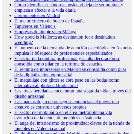
Cómo identificar cuándo la ansiedad deja de ser puntual y
empieza a afectar a la vida diaria
Cerramientos en Madrid
El mejor crucero de buceo de España
Tapiceros en Valencia
Empresas de limpieza en Málaga
How good is Mallorca as destination for a destination
wedding?
El aumento de la demanda de atención psicológica en Asturias
impulsa la búsqueda de profesionales especializados
El sector de la pintura profesional y la alta decoración se
consolida como pilar en la reforma de espacios
El renting de impresoras en Madrid se consolida como pilar
de la digitalización empresarial
El maquillaje con glitter se abre paso en las bodas como
alternativa al photocall tradicional
Las joyas heredadas encuentran una segunda vida a través del
diseño artesanal
Las marcas dejan de perseguir tendencias: el nuevo reto
creativo es construir universos propios
El sector del mobiliario en el área metropolitana y la
evolución de la tienda de muebles en Valencia
El auge del interiorismo de proximidad: claves de la tienda de
muebles en Valencia actual
El alquiler de fotomatón en Madrid sigue creciendo en bodas