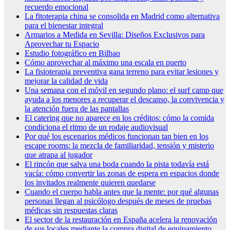
recuerdo emocional
La fitoterapia china se consolida en Madrid como alternativa
para el bienestar integral
Armarios a Medida en Sevilla: Diseños Exclusivos para
Aprovechar tu Espacio
Estudio fotográfico en Bilbao
Cómo aprovechar al máximo una escala en puerto
La fisioterapia preventiva gana terreno para evitar lesiones y
mejorar la calidad de vida
Una semana con el móvil en segundo plano: el surf camp que
ayuda a los menores a recuperar el descanso, la convivencia y
la atención fuera de las pantallas
El catering que no aparece en los créditos: cómo la comida
condiciona el ritmo de un rodaje audiovisual
Por qué los escenarios médicos funcionan tan bien en los
escape rooms: la mezcla de familiaridad, tensión y misterio
que atrapa al jugador
El rincón que salva una boda cuando la pista todavía está
vacía: cómo convertir las zonas de espera en espacios donde
los invitados realmente quieren quedarse
Cuando el cuerpo habla antes que la mente: por qué algunas
personas llegan al psicólogo después de meses de pruebas
médicas sin respuestas claras
El sector de la restauración en España acelera la renovación
de sus locales mediante la compra digital de equipamiento