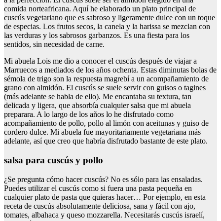
comida norteafricana. Aquí he elaborado un plato principal de
cuscús vegetariano que es sabroso y ligeramente dulce con un toque
de especias. Los frutos secos, la canela y la harissa se mezclan con
las verduras y los sabrosos garbanzos. Es una fiesta para los
sentidos, sin necesidad de carne.
Mi abuela Lois me dio a conocer el cuscús después de viajar a
Marruecos a mediados de los años ochenta. Estas diminutas bolas de
sémola de trigo son la respuesta magrebí a un acompañamiento de
grano con almidón. El cuscús se suele servir con guisos o tagines
(más adelante se habla de ello). Me encantaba su textura, tan
delicada y ligera, que absorbía cualquier salsa que mi abuela
preparara. A lo largo de los años lo he disfrutado como
acompañamiento de pollo, pollo al limón con aceitunas y guiso de
cordero dulce. Mi abuela fue mayoritariamente vegetariana más
adelante, así que creo que habría disfrutado bastante de este plato.
salsa para cuscús y pollo
¿Se pregunta cómo hacer cuscús? No es sólo para las ensaladas.
Puedes utilizar el cuscús como si fuera una pasta pequeña en
cualquier plato de pasta que quieras hacer… Por ejemplo, en esta
receta de cuscús absolutamente deliciosa, sana y fácil con ajo,
tomates, albahaca y queso mozzarella. Necesitarás cuscús israelí,