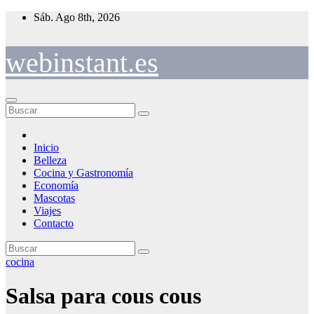
Saltar
Sáb. Ago 8th, 2026
al
contenido
webinstant.es
Inicio
Belleza
Cocina y Gastronomía
Economía
Mascotas
Viajes
Contacto
cocina
Salsa para cous cous