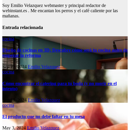
Soy Emilio Velazquez webmaster y principal redactor de
webinstant.es . Me encantan los perros y el café caliente por las
mañanas.
Entrada relacionada
cocina
Diseño de cocinas en 3D: Descubre cómo será tu cocina antes de
empezar la reforma
Sep 25, 2024
Emilio Velazquez
cocina
Cómo encontrar el catering para tu boda (y no morir en el
intento)
Sep 19, 2024
Emilio Velazquez
cocina
El producto que no debe faltar en tu mesa
May 3, 2024
Emilio Velazquez