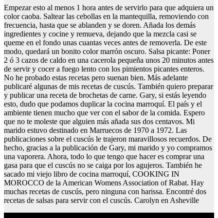
Empezar esto al menos 1 hora antes de servirlo para que adquiera un
color caoba. Saltear las cebollas en la mantequilla, removiendo con
frecuencia, hasta que se ablanden y se doren. Añada los demás
ingredientes y cocine y remueva, dejando que la mezcla casi se
queme en el fondo unas cuantas veces antes de removerla. De este
modo, quedará un bonito color marrón oscuro. Salsa picante: Poner
2 ó 3 cazos de caldo en una cacerola pequeña unos 20 minutos antes
de servir y cocer a fuego lento con los pimientos picantes enteros.
No he probado estas recetas pero suenan bien. Más adelante
publicaré algunas de mis recetas de cuscús. También quiero preparar
y publicar una receta de brochetas de carne. Gary, si estás leyendo
esto, dudo que podamos duplicar la cocina marroquí. El país y el
ambiente tienen mucho que ver con el sabor de la comida. Espero
que no te moleste que alguien más añada sus dos centavos. Mi
marido estuvo destinado en Marruecos de 1970 a 1972. Las
publicaciones sobre el cuscús le trajeron maravillosos recuerdos. De
hecho, gracias a la publicación de Gary, mi marido y yo compramos
una vaporera. Ahora, todo lo que tengo que hacer es comprar una
gasa para que el cuscús no se caiga por los agujeros. También he
sacado mi viejo libro de cocina marroquí, COOKING IN
MOROCCO de la American Womens Association of Rabat. Hay
muchas recetas de cuscús, pero ninguna con harissa. Encontré dos
recetas de salsas para servir con el cuscús. Carolyn en Asheville