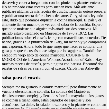
de servir y cocer a fuego lento con los pimientos picantes enteros.
No he probado estas recetas pero suenan bien. Más adelante
publicaré algunas de mis recetas de cuscús. También quiero preparar
y publicar una receta de brochetas de carne. Gary, si estás leyendo
esto, dudo que podamos duplicar la cocina marroquí. El país y el
ambiente tienen mucho que ver con el sabor de la comida. Espero
que no te moleste que alguien más añada sus dos centavos. Mi
marido estuvo destinado en Marruecos de 1970 a 1972. Las
publicaciones sobre el cuscús le trajeron maravillosos recuerdos. De
hecho, gracias a la publicación de Gary, mi marido y yo compramos
una vaporera. Ahora, todo lo que tengo que hacer es comprar una
gasa para que el cuscús no se caiga por los agujeros. También he
sacado mi viejo libro de cocina marroquí, COOKING IN
MOROCCO de la American Womens Association of Rabat. Hay
muchas recetas de cuscús, pero ninguna con harissa. Encontré dos
recetas de salsas para servir con el cuscús. Carolyn en Asheville
salsa para el cuscús
Siempre me ha gustado la comida marroquí, pero últimamente he
vuelto a obsesionarme con ella. La comida del Magreb es
deliciosamente compleja y llena de sabor. La mayoría de los platos
se cocinan a fuego lento, están cargados de especias y son
aromáticos. Lo dulce, lo salado, lo sabroso y lo picante se combinan
a la perfección. El cuscús suele ser el almidón elegido en una