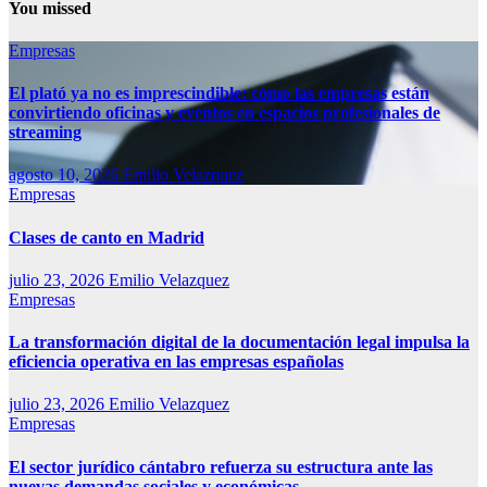
You missed
Empresas
El plató ya no es imprescindible: cómo las empresas están
convirtiendo oficinas y eventos en espacios profesionales de
streaming
agosto 10, 2026
Emilio Velazquez
Empresas
Clases de canto en Madrid
julio 23, 2026
Emilio Velazquez
Empresas
La transformación digital de la documentación legal impulsa la
eficiencia operativa en las empresas españolas
julio 23, 2026
Emilio Velazquez
Empresas
El sector jurídico cántabro refuerza su estructura ante las
nuevas demandas sociales y económicas