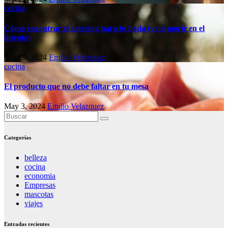
cocina
Cómo encontrar el catering para tu boda (y no morir en el
intento)
Sep 19, 2024
Emilio Velazquez
cocina
El producto que no debe faltar en tu mesa
May 3, 2024
Emilio Velazquez
Categorías
belleza
cocina
economia
Empresas
mascotas
viajes
Entradas recientes