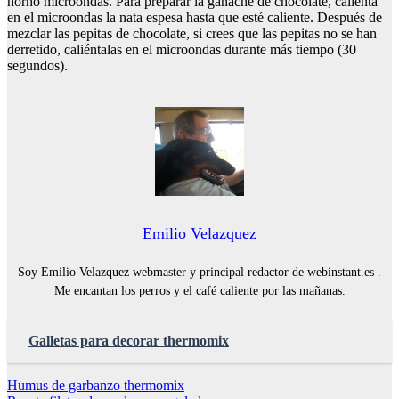
horno microondas. Para preparar la ganache de chocolate, calienta
en el microondas la nata espesa hasta que esté caliente. Después de
mezclar las pepitas de chocolate, si crees que las pepitas no se han
derretido, caliéntalas en el microondas durante más tiempo (30
segundos).
Emilio Velazquez
Soy Emilio Velazquez webmaster y principal redactor de webinstant.es .
Me encantan los perros y el café caliente por las mañanas.
Galletas para decorar thermomix
Navegación
Humus de garbanzo thermomix