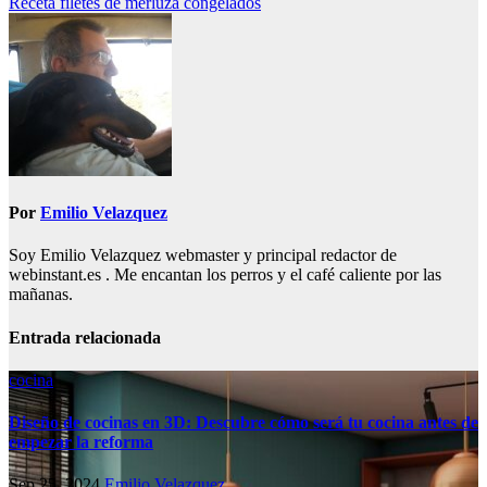
Receta filetes de merluza congelados
de
entradas
Por
Emilio Velazquez
Soy Emilio Velazquez webmaster y principal redactor de
webinstant.es . Me encantan los perros y el café caliente por las
mañanas.
Entrada relacionada
cocina
Diseño de cocinas en 3D: Descubre cómo será tu cocina antes de
empezar la reforma
Sep 25, 2024
Emilio Velazquez