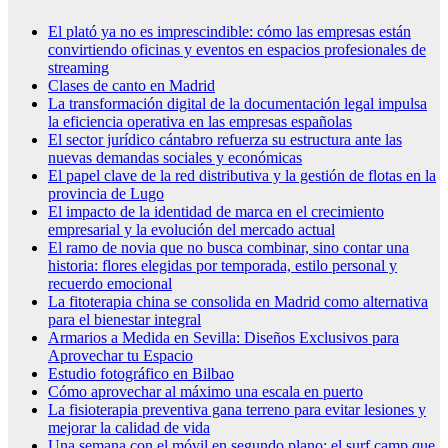
El plató ya no es imprescindible: cómo las empresas están
convirtiendo oficinas y eventos en espacios profesionales de
streaming
Clases de canto en Madrid
La transformación digital de la documentación legal impulsa
la eficiencia operativa en las empresas españolas
El sector jurídico cántabro refuerza su estructura ante las
nuevas demandas sociales y económicas
El papel clave de la red distributiva y la gestión de flotas en la
provincia de Lugo
El impacto de la identidad de marca en el crecimiento
empresarial y la evolución del mercado actual
El ramo de novia que no busca combinar, sino contar una
historia: flores elegidas por temporada, estilo personal y
recuerdo emocional
La fitoterapia china se consolida en Madrid como alternativa
para el bienestar integral
Armarios a Medida en Sevilla: Diseños Exclusivos para
Aprovechar tu Espacio
Estudio fotográfico en Bilbao
Cómo aprovechar al máximo una escala en puerto
La fisioterapia preventiva gana terreno para evitar lesiones y
mejorar la calidad de vida
Una semana con el móvil en segundo plano: el surf camp que