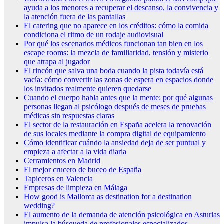
ayuda a los menores a recuperar el descanso, la convivencia y
la atención fuera de las pantallas
El catering que no aparece en los créditos: cómo la comida
condiciona el ritmo de un rodaje audiovisual
Por qué los escenarios médicos funcionan tan bien en los
escape rooms: la mezcla de familiaridad, tensión y misterio
que atrapa al jugador
El rincón que salva una boda cuando la pista todavía está
vacía: cómo convertir las zonas de espera en espacios donde
los invitados realmente quieren quedarse
Cuando el cuerpo habla antes que la mente: por qué algunas
personas llegan al psicólogo después de meses de pruebas
médicas sin respuestas claras
El sector de la restauración en España acelera la renovación
de sus locales mediante la compra digital de equipamiento
Cómo identificar cuándo la ansiedad deja de ser puntual y
empieza a afectar a la vida diaria
Cerramientos en Madrid
El mejor crucero de buceo de España
Tapiceros en Valencia
Empresas de limpieza en Málaga
How good is Mallorca as destination for a destination
wedding?
El aumento de la demanda de atención psicológica en Asturias
impulsa la búsqueda de profesionales especializados