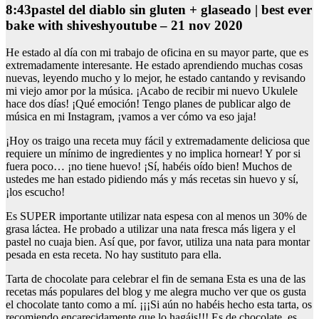
8:43pastel del diablo sin gluten + glaseado | best ever
bake with shiveshyoutube – 21 nov 2020
He estado al día con mi trabajo de oficina en su mayor parte, que es
extremadamente interesante. He estado aprendiendo muchas cosas
nuevas, leyendo mucho y lo mejor, he estado cantando y revisando
mi viejo amor por la música. ¡Acabo de recibir mi nuevo Ukulele
hace dos días! ¡Qué emoción! Tengo planes de publicar algo de
música en mi Instagram, ¡vamos a ver cómo va eso jaja!
¡Hoy os traigo una receta muy fácil y extremadamente deliciosa que
requiere un mínimo de ingredientes y no implica hornear! Y por si
fuera poco… ¡no tiene huevo! ¡Sí, habéis oído bien! Muchos de
ustedes me han estado pidiendo más y más recetas sin huevo y sí,
¡los escucho!
Es SUPER importante utilizar nata espesa con al menos un 30% de
grasa láctea. He probado a utilizar una nata fresca más ligera y el
pastel no cuaja bien. Así que, por favor, utiliza una nata para montar
pesada en esta receta. No hay sustituto para ella.
Tarta de chocolate para celebrar el fin de semana Esta es una de las
recetas más populares del blog y me alegra mucho ver que os gusta
el chocolate tanto como a mí. ¡¡¡Si aún no habéis hecho esta tarta, os
recomiendo encarecidamente que lo hagáis!!! Es de chocolate, es