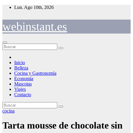
Saltar
Lun. Ago 10th, 2026
al
contenido
webinstant.es
Inicio
Belleza
Cocina y Gastronomía
Economía
Mascotas
Viajes
Contacto
cocina
Tarta mousse de chocolate sin