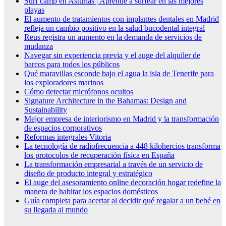
Surf camp en Asturias | Aprende a surfear en las mejores
playas
El aumento de tratamientos con implantes dentales en Madrid
refleja un cambio positivo en la salud bucodental integral
Reus registra un aumento en la demanda de servicios de
mudanza
Navegar sin experiencia previa y el auge del alquiler de
barcos para todos los públicos
Qué maravillas esconde bajo el agua la isla de Tenerife para
los exploradores marinos
Cómo detectar micrófonos ocultos
Signature Architecture in the Bahamas: Design and
Sustainability
Mejor empresa de interiorismo en Madrid y la transformación
de espacios corporativos
Reformas integrales Vitoria
La tecnología de radiofrecuencia a 448 kilohercios transforma
los protocolos de recuperación física en España
La transformación empresarial a través de un servicio de
diseño de producto integral y estratégico
El auge del asesoramiento online decoración hogar redefine la
manera de habitar los espacios domésticos
Guía completa para acertar al decidir qué regalar a un bebé en
su llegada al mundo