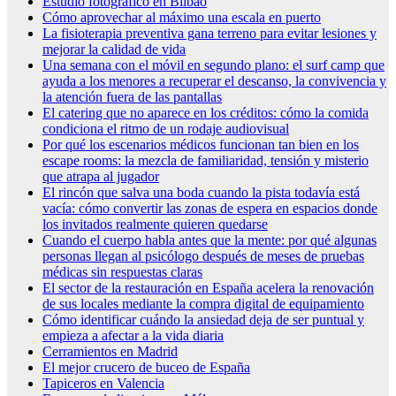
Estudio fotográfico en Bilbao
Cómo aprovechar al máximo una escala en puerto
La fisioterapia preventiva gana terreno para evitar lesiones y
mejorar la calidad de vida
Una semana con el móvil en segundo plano: el surf camp que
ayuda a los menores a recuperar el descanso, la convivencia y
la atención fuera de las pantallas
El catering que no aparece en los créditos: cómo la comida
condiciona el ritmo de un rodaje audiovisual
Por qué los escenarios médicos funcionan tan bien en los
escape rooms: la mezcla de familiaridad, tensión y misterio
que atrapa al jugador
El rincón que salva una boda cuando la pista todavía está
vacía: cómo convertir las zonas de espera en espacios donde
los invitados realmente quieren quedarse
Cuando el cuerpo habla antes que la mente: por qué algunas
personas llegan al psicólogo después de meses de pruebas
médicas sin respuestas claras
El sector de la restauración en España acelera la renovación
de sus locales mediante la compra digital de equipamiento
Cómo identificar cuándo la ansiedad deja de ser puntual y
empieza a afectar a la vida diaria
Cerramientos en Madrid
El mejor crucero de buceo de España
Tapiceros en Valencia