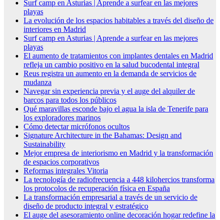
Surf camp en Asturias | Aprende a surfear en las mejores
playas
La evolución de los espacios habitables a través del diseño de
interiores en Madrid
Surf camp en Asturias | Aprende a surfear en las mejores
playas
El aumento de tratamientos con implantes dentales en Madrid
refleja un cambio positivo en la salud bucodental integral
Reus registra un aumento en la demanda de servicios de
mudanza
Navegar sin experiencia previa y el auge del alquiler de
barcos para todos los públicos
Qué maravillas esconde bajo el agua la isla de Tenerife para
los exploradores marinos
Cómo detectar micrófonos ocultos
Signature Architecture in the Bahamas: Design and
Sustainability
Mejor empresa de interiorismo en Madrid y la transformación
de espacios corporativos
Reformas integrales Vitoria
La tecnología de radiofrecuencia a 448 kilohercios transforma
los protocolos de recuperación física en España
La transformación empresarial a través de un servicio de
diseño de producto integral y estratégico
El auge del asesoramiento online decoración hogar redefine la