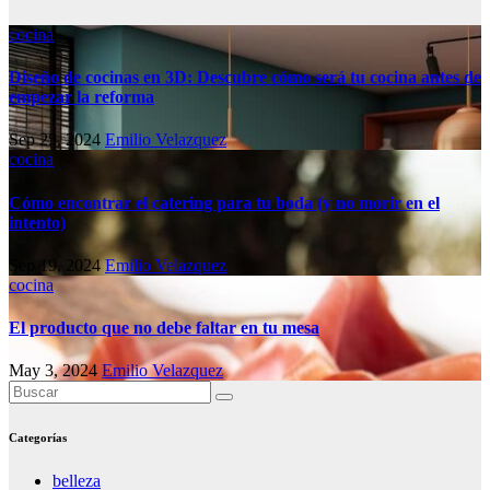
cocina
Diseño de cocinas en 3D: Descubre cómo será tu cocina antes de
empezar la reforma
Sep 25, 2024
Emilio Velazquez
cocina
Cómo encontrar el catering para tu boda (y no morir en el
intento)
Sep 19, 2024
Emilio Velazquez
cocina
El producto que no debe faltar en tu mesa
May 3, 2024
Emilio Velazquez
Categorías
belleza