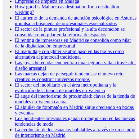
Empresas de limpieza en Málaga
How good is Mallorca as destination for a destination
wedding?
El aumento de la demanda de atención psicológica en Asturias
impulsa la búsqueda de profesionales especializados
El sector de la pintura profesional y la alta decoración se
consolida como pilar en la reforma de espacios
El renting de impresoras en Madrid se consolida como pilar
de la digitalización empresarial
El maquillaje con glitter se abre paso en las bodas como
alternativa al photocall tradicional
Las joyas heredadas encuentran una segunda vida a través del
diseño artesanal
Las marcas dejan de perseguir tendencias: el nuevo reto
creativo es construir universos propios
El sector del mobiliario en el área metropolitana y la
evolución de la tienda de muebles en Valencia
El auge del interiorismo de proximidad: claves de la tienda de
muebles en Valencia actual
El alquiler de fotomatón en Madrid sigue creciendo en bodas
y eventos
Los pendientes artesanales ganan protagonismo en las nuevas
tendencias de moda
La evolución de los espacios habitables a través de un estudio
de interiorismo en Madrid