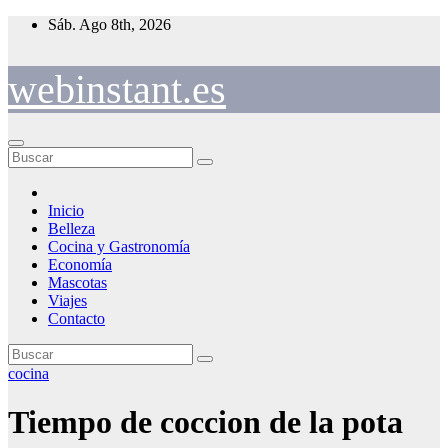
Saltar
Sáb. Ago 8th, 2026
al
contenido
webinstant.es
Inicio
Belleza
Cocina y Gastronomía
Economía
Mascotas
Viajes
Contacto
cocina
Tiempo de coccion de la pota