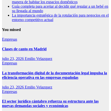
manera de habitar los espacios domésticos
Guía completa para acertar al decidir qué regalar a un bebé en
su llegada al mundo
La importancia estratégica de la rotulación para negocios en el
entorno competitivo actual
You missed
Empresas
Clases de canto en Madrid
julio 23, 2026
Emilio Velazquez
Empresas
La transformación digital de la documentación legal impulsa la
eficiencia operativa en las empresas españolas
julio 23, 2026
Emilio Velazquez
Empresas
El sector jurídico cántabro refuerza su estructura ante las
nuevas demandas sociales y económicas