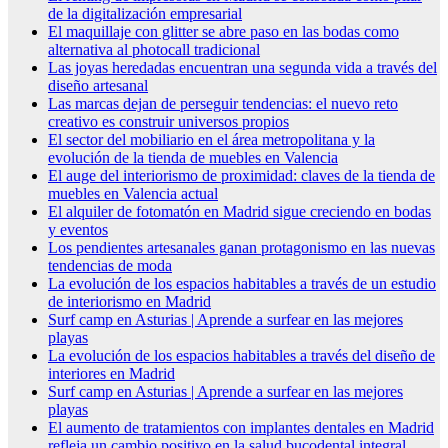
de la digitalización empresarial
El maquillaje con glitter se abre paso en las bodas como
alternativa al photocall tradicional
Las joyas heredadas encuentran una segunda vida a través del
diseño artesanal
Las marcas dejan de perseguir tendencias: el nuevo reto
creativo es construir universos propios
El sector del mobiliario en el área metropolitana y la
evolución de la tienda de muebles en Valencia
El auge del interiorismo de proximidad: claves de la tienda de
muebles en Valencia actual
El alquiler de fotomatón en Madrid sigue creciendo en bodas
y eventos
Los pendientes artesanales ganan protagonismo en las nuevas
tendencias de moda
La evolución de los espacios habitables a través de un estudio
de interiorismo en Madrid
Surf camp en Asturias | Aprende a surfear en las mejores
playas
La evolución de los espacios habitables a través del diseño de
interiores en Madrid
Surf camp en Asturias | Aprende a surfear en las mejores
playas
El aumento de tratamientos con implantes dentales en Madrid
refleja un cambio positivo en la salud bucodental integral