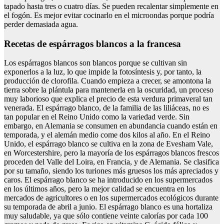
tapado hasta tres o cuatro días. Se pueden recalentar simplemente en
el fogón. Es mejor evitar cocinarlo en el microondas porque podría
perder demasiada agua.
Recetas de espárragos blancos a la francesa
Los espárragos blancos son blancos porque se cultivan sin
exponerlos a la luz, lo que impide la fotosíntesis y, por tanto, la
producción de clorofila. Cuando empieza a crecer, se amontona la
tierra sobre la plántula para mantenerla en la oscuridad, un proceso
muy laborioso que explica el precio de esta verdura primaveral tan
venerada. El espárrago blanco, de la familia de las liliáceas, no es
tan popular en el Reino Unido como la variedad verde. Sin
embargo, en Alemania se consumen en abundancia cuando están en
temporada, y el alemán medio come dos kilos al año. En el Reino
Unido, el espárrago blanco se cultiva en la zona de Evesham Vale,
en Worcestershire, pero la mayoría de los espárragos blancos frescos
proceden del Valle del Loira, en Francia, y de Alemania. Se clasifica
por su tamaño, siendo los turiones más gruesos los más apreciados y
caros. El espárrago blanco se ha introducido en los supermercados
en los últimos años, pero la mejor calidad se encuentra en los
mercados de agricultores o en los supermercados ecológicos durante
su temporada de abril a junio. El espárrago blanco es una hortaliza
muy saludable, ya que sólo contiene veinte calorías por cada 100