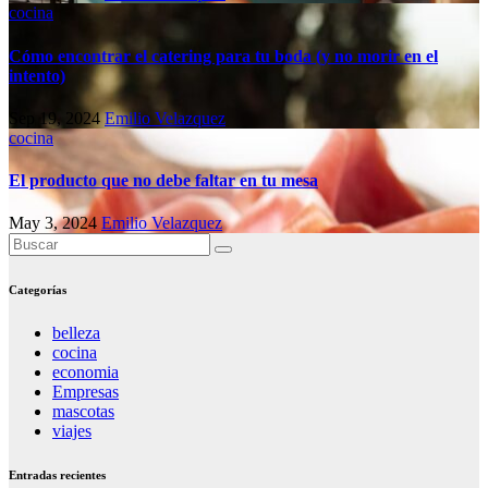
cocina
Cómo encontrar el catering para tu boda (y no morir en el
intento)
Sep 19, 2024
Emilio Velazquez
cocina
El producto que no debe faltar en tu mesa
May 3, 2024
Emilio Velazquez
Categorías
belleza
cocina
economia
Empresas
mascotas
viajes
Entradas recientes