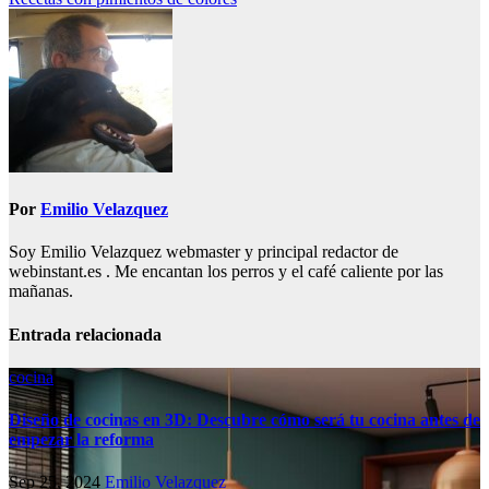
de
entradas
Por
Emilio Velazquez
Soy Emilio Velazquez webmaster y principal redactor de
webinstant.es . Me encantan los perros y el café caliente por las
mañanas.
Entrada relacionada
cocina
Diseño de cocinas en 3D: Descubre cómo será tu cocina antes de
empezar la reforma
Sep 25, 2024
Emilio Velazquez