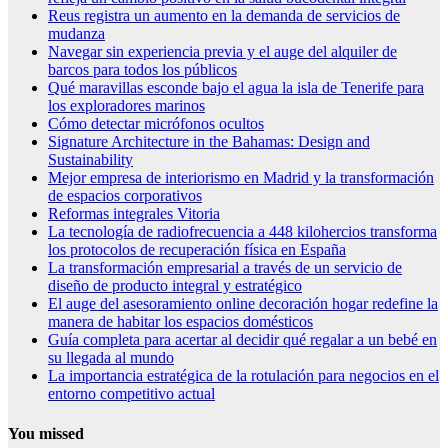
Reus registra un aumento en la demanda de servicios de
mudanza
Navegar sin experiencia previa y el auge del alquiler de
barcos para todos los públicos
Qué maravillas esconde bajo el agua la isla de Tenerife para
los exploradores marinos
Cómo detectar micrófonos ocultos
Signature Architecture in the Bahamas: Design and
Sustainability
Mejor empresa de interiorismo en Madrid y la transformación
de espacios corporativos
Reformas integrales Vitoria
La tecnología de radiofrecuencia a 448 kilohercios transforma
los protocolos de recuperación física en España
La transformación empresarial a través de un servicio de
diseño de producto integral y estratégico
El auge del asesoramiento online decoración hogar redefine la
manera de habitar los espacios domésticos
Guía completa para acertar al decidir qué regalar a un bebé en
su llegada al mundo
La importancia estratégica de la rotulación para negocios en el
entorno competitivo actual
You missed