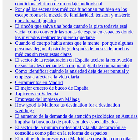
condiciona el ritmo de un rodaje audiovisual
Por qué los escenarios médicos funcionan tan bien en los
escape rooms: la mezcla de familiaridad, tensión y misterio
que atrapa al jugador
El rincón que salva una boda cuando la pista todavía está
vacía: cómo convertir las zonas de espera en espacios donde
los invitados realmente quieren quedarse
Cuando el cuerpo habla antes que la mente: por qué algunas
personas llegan al psicólogo después de meses de pruebas
médicas sin respuestas claras
El sector de la restauración en España acelera la renovación
de sus locales mediante la compra digital de equipamiento
Cómo identificar cuándo la ansiedad deja de ser puntual y
empieza a afectar a la vida diaria
Cerramientos en Madrid
El mejor crucero de buceo de España
Tapiceros en Valencia
Empresas de limpieza en Málaga
How good is Mallorca as destination for a destination
wedding?
El aumento de la demanda de atención psicológica en Asturias
impulsa la búsqueda de profesionales especializados
El sector de la pintura profesional y la alta decoración se
consolida como pilar en la reforma de espacios
El renting de impresoras en Madrid se consolida como pilar