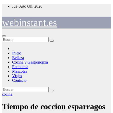
Saltar
Jue. Ago 6th, 2026
al
contenido
webinstant.es
Inicio
Belleza
Cocina y Gastronomía
Economía
Mascotas
Viajes
Contacto
cocina
Tiempo de coccion esparragos