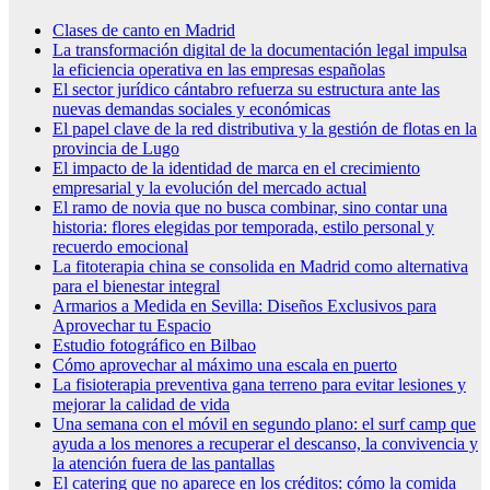
Clases de canto en Madrid
La transformación digital de la documentación legal impulsa
la eficiencia operativa en las empresas españolas
El sector jurídico cántabro refuerza su estructura ante las
nuevas demandas sociales y económicas
El papel clave de la red distributiva y la gestión de flotas en la
provincia de Lugo
El impacto de la identidad de marca en el crecimiento
empresarial y la evolución del mercado actual
El ramo de novia que no busca combinar, sino contar una
historia: flores elegidas por temporada, estilo personal y
recuerdo emocional
La fitoterapia china se consolida en Madrid como alternativa
para el bienestar integral
Armarios a Medida en Sevilla: Diseños Exclusivos para
Aprovechar tu Espacio
Estudio fotográfico en Bilbao
Cómo aprovechar al máximo una escala en puerto
La fisioterapia preventiva gana terreno para evitar lesiones y
mejorar la calidad de vida
Una semana con el móvil en segundo plano: el surf camp que
ayuda a los menores a recuperar el descanso, la convivencia y
la atención fuera de las pantallas
El catering que no aparece en los créditos: cómo la comida