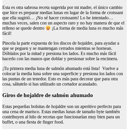
Esta es otra sabrosa receta sugerida por mi madre, el único cambio
que hice es preparar medias lunas en lugar de la forma de croissant
que ella sugirió… ¡No sé hacer croissants! Lo he intentado…
muchas veces, salen con un aspecto raro y no hay manera de que el
relleno se quede dentro
¡La forma de media luna es mucho más
fácil!
Pincela la parte expuesta de los discos de hojaldre, para ayudar a
que se peguen y se mantengan cerrados mientras se hornean.
Dóblalos por la mitad y presiona los lados. Es mucho más fácil
hacerlo con las manos que doblar y presionar sobre la encimera.
¡Tu primera media luna de salmón ahumado está lista! Vuelve a
colocar la media luna sobre una superficie y presiona los lados con
las puntas de un tenedor. Esto es más para decorar que para otra
cosa, sáltatelo si has utilizado un cortador acanalado.
Giros de hojaldre de salmón ahumado
Estas pequeñas bolsitas de hojaldre son un aperitivo perfecto para
una cena de marisco. Estas medias lunas de tamaño byte también
contribuyen al hilo de recetas que funcionarían muy bien para un
buffet, o una fiesta de finger food.