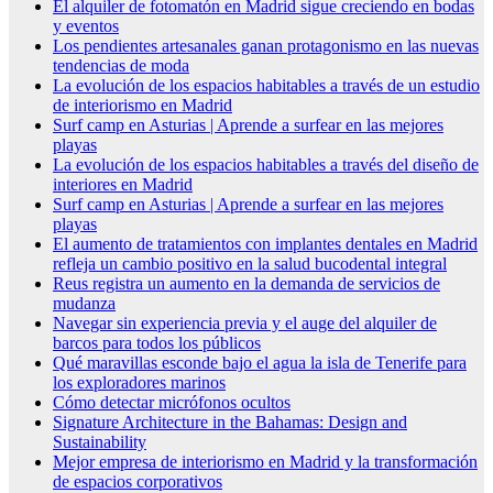
El alquiler de fotomatón en Madrid sigue creciendo en bodas
y eventos
Los pendientes artesanales ganan protagonismo en las nuevas
tendencias de moda
La evolución de los espacios habitables a través de un estudio
de interiorismo en Madrid
Surf camp en Asturias | Aprende a surfear en las mejores
playas
La evolución de los espacios habitables a través del diseño de
interiores en Madrid
Surf camp en Asturias | Aprende a surfear en las mejores
playas
El aumento de tratamientos con implantes dentales en Madrid
refleja un cambio positivo en la salud bucodental integral
Reus registra un aumento en la demanda de servicios de
mudanza
Navegar sin experiencia previa y el auge del alquiler de
barcos para todos los públicos
Qué maravillas esconde bajo el agua la isla de Tenerife para
los exploradores marinos
Cómo detectar micrófonos ocultos
Signature Architecture in the Bahamas: Design and
Sustainability
Mejor empresa de interiorismo en Madrid y la transformación
de espacios corporativos