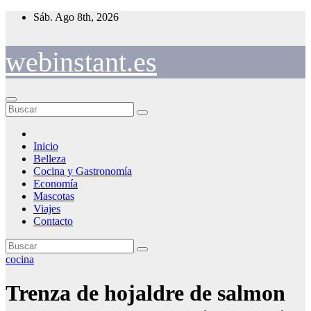
Saltar
Sáb. Ago 8th, 2026
al
contenido
webinstant.es
Inicio
Belleza
Cocina y Gastronomía
Economía
Mascotas
Viajes
Contacto
cocina
Trenza de hojaldre de salmon