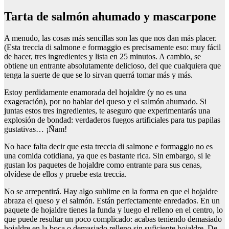
Tarta de salmón ahumado y mascarpone
A menudo, las cosas más sencillas son las que nos dan más placer.
(Esta treccia di salmone e formaggio es precisamente eso: muy fácil
de hacer, tres ingredientes y lista en 25 minutos. A cambio, se
obtiene un entrante absolutamente delicioso, del que cualquiera que
tenga la suerte de que se lo sirvan querrá tomar más y más.
Estoy perdidamente enamorada del hojaldre (y no es una
exageración), por no hablar del queso y el salmón ahumado. Si
juntas estos tres ingredientes, te aseguro que experimentarás una
explosión de bondad: verdaderos fuegos artificiales para tus papilas
gustativas… ¡Ñam!
No hace falta decir que esta treccia di salmone e formaggio no es
una comida cotidiana, ya que es bastante rica. Sin embargo, si le
gustan los paquetes de hojaldre como entrante para sus cenas,
olvídese de ellos y pruebe esta treccia.
No se arrepentirá. Hay algo sublime en la forma en que el hojaldre
abraza el queso y el salmón. Están perfectamente enredados. En un
paquete de hojaldre tienes la funda y luego el relleno en el centro, lo
que puede resultar un poco complicado: acabas teniendo demasiado
hojaldre en la boca o demasiado relleno sin suficiente hojaldre. De