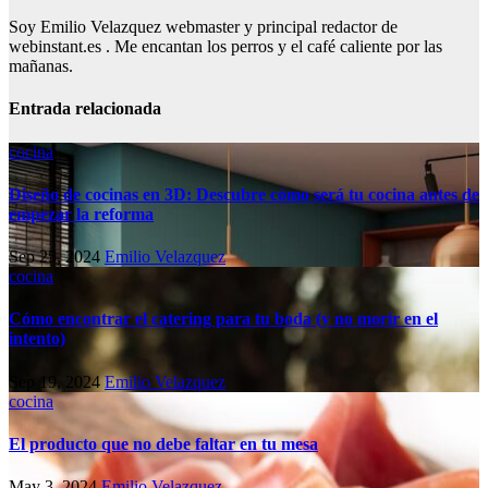
Soy Emilio Velazquez webmaster y principal redactor de
webinstant.es . Me encantan los perros y el café caliente por las
mañanas.
Entrada relacionada
cocina
Diseño de cocinas en 3D: Descubre cómo será tu cocina antes de
empezar la reforma
Sep 25, 2024
Emilio Velazquez
cocina
Cómo encontrar el catering para tu boda (y no morir en el
intento)
Sep 19, 2024
Emilio Velazquez
cocina
El producto que no debe faltar en tu mesa
May 3, 2024
Emilio Velazquez