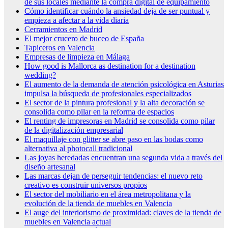
de sus locales mediante la compra digital de equipamiento
Cómo identificar cuándo la ansiedad deja de ser puntual y
empieza a afectar a la vida diaria
Cerramientos en Madrid
El mejor crucero de buceo de España
Tapiceros en Valencia
Empresas de limpieza en Málaga
How good is Mallorca as destination for a destination
wedding?
El aumento de la demanda de atención psicológica en Asturias
impulsa la búsqueda de profesionales especializados
El sector de la pintura profesional y la alta decoración se
consolida como pilar en la reforma de espacios
El renting de impresoras en Madrid se consolida como pilar
de la digitalización empresarial
El maquillaje con glitter se abre paso en las bodas como
alternativa al photocall tradicional
Las joyas heredadas encuentran una segunda vida a través del
diseño artesanal
Las marcas dejan de perseguir tendencias: el nuevo reto
creativo es construir universos propios
El sector del mobiliario en el área metropolitana y la
evolución de la tienda de muebles en Valencia
El auge del interiorismo de proximidad: claves de la tienda de
muebles en Valencia actual