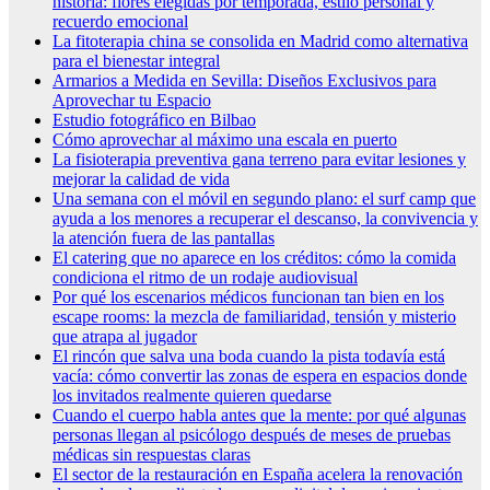
historia: flores elegidas por temporada, estilo personal y
recuerdo emocional
La fitoterapia china se consolida en Madrid como alternativa
para el bienestar integral
Armarios a Medida en Sevilla: Diseños Exclusivos para
Aprovechar tu Espacio
Estudio fotográfico en Bilbao
Cómo aprovechar al máximo una escala en puerto
La fisioterapia preventiva gana terreno para evitar lesiones y
mejorar la calidad de vida
Una semana con el móvil en segundo plano: el surf camp que
ayuda a los menores a recuperar el descanso, la convivencia y
la atención fuera de las pantallas
El catering que no aparece en los créditos: cómo la comida
condiciona el ritmo de un rodaje audiovisual
Por qué los escenarios médicos funcionan tan bien en los
escape rooms: la mezcla de familiaridad, tensión y misterio
que atrapa al jugador
El rincón que salva una boda cuando la pista todavía está
vacía: cómo convertir las zonas de espera en espacios donde
los invitados realmente quieren quedarse
Cuando el cuerpo habla antes que la mente: por qué algunas
personas llegan al psicólogo después de meses de pruebas
médicas sin respuestas claras
El sector de la restauración en España acelera la renovación