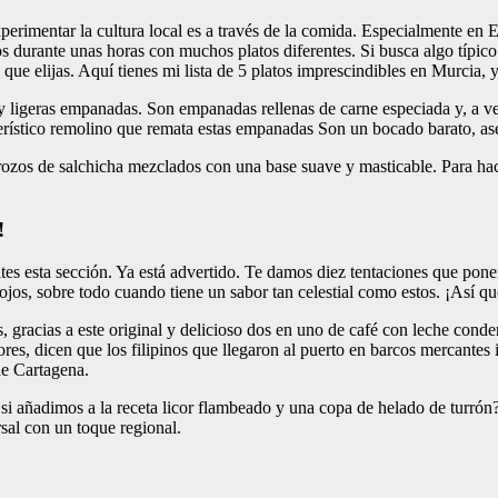
rimentar la cultura local es a través de la comida. Especialmente en E
os durante unas horas con muchos platos diferentes. Si busca algo típi
que elijas. Aquí tienes mi lista de 5 platos imprescindibles en Murcia, 
 y ligeras empanadas. Son empanadas rellenas de carne especiada y, a v
erístico remolino que remata estas empanadas Son un bocado barato, aseg
trozos de salchicha mezclados con una base suave y masticable. Para hac
!
ltes esta sección. Ya está advertido. Te damos diez tentaciones que pone
s, sobre todo cuando tiene un sabor tan celestial como estos. ¡Así que o
, gracias a este original y delicioso dos en uno de café con leche con
es, dicen que los filipinos que llegaron al puerto en barcos mercantes in
de Cartagena.
si añadimos a la receta licor flambeado y una copa de helado de turrón?
sal con un toque regional.