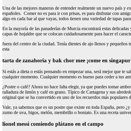
Una de las mejores maneras de entender realmente un nuevo país y expe
españoles. Comer no es para ir con prisas, es para disfrutar con amig
algo en cada bar al que vayas, todos tienen una variedad de tapas para 
En la mayoría de las panaderías de Murcia encontrará estas delicadas
capas de hojaldre que se colocan cuidadosamente para hacer el caract
fuera del centro de la ciudad. Tenía dientes de ajo llenos y pequeños 
esta
tarta de zanahoria y bak chor mee ¡come en singapur
Si estás a dieta o estás pensando en empezar una, será mejor que te sa
cualquier momento. Cualquier momento es bueno para ceder a tus antojo
¿Postre o café? Ahora no hace falta elegir, ya que puedes tomar ambos
ralladura de limón y café en grano. Típico de Cartagena y sus alrededor
original que se ha convertido en uno de los recuerdos más populares 
Vale, ya sabemos que es un postre que existe en toda España, pero ¿y 
zumo de uva, higos, melón, membrillo o boniato. Es una receta univer
lionel messi comiendo plátano en el campo