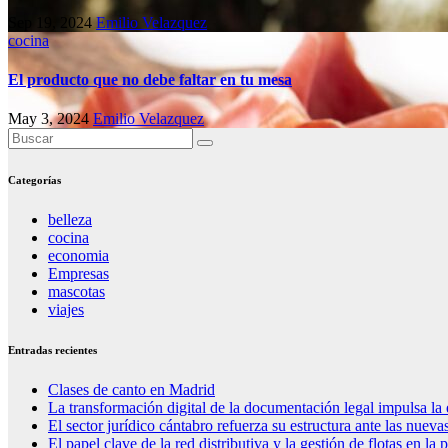
Sep 19, 2024
Emilio Velazquez
cocina
El producto que no debe faltar en tu mesa
May 3, 2024
Emilio Velazquez
Categorías
belleza
cocina
economia
Empresas
mascotas
viajes
Entradas recientes
Clases de canto en Madrid
La transformación digital de la documentación legal impulsa la 
El sector jurídico cántabro refuerza su estructura ante las nue
El papel clave de la red distributiva y la gestión de flotas en la