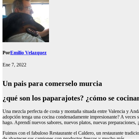
Por
Emilio Velazquez
Ene 7, 2022
Un pais para comerselo murcia
¿qué son los paparajotes? ¿cómo se cocina
Una mezcla perfecta de costa y montaña situada entre Valencia y Andal
adopción tenga una cocina condenadamente impresionante? A veces sien
hago. Aprendí nuevos sabores, nuevos platos, nuevas preparaciones, ¡
Fuimos con el fabuloso Restaurante el Caldero, un restaurante tradici
de abastecer sus camiones con productos frescos y mucho más.