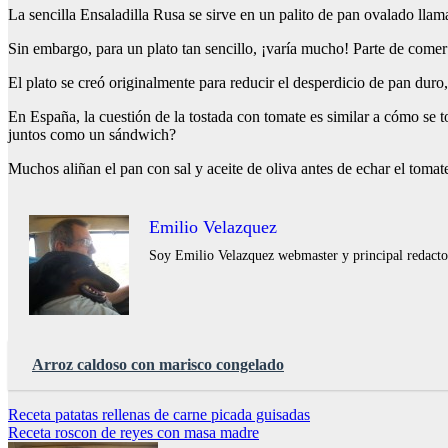
La sencilla Ensaladilla Rusa se sirve en un palito de pan ovalado lla
Sin embargo, para un plato tan sencillo, ¡varía mucho! Parte de come
El plato se creó originalmente para reducir el desperdicio de pan du
En España, la cuestión de la tostada con tomate es similar a cómo se 
juntos como un sándwich?
Muchos aliñan el pan con sal y aceite de oliva antes de echar el tomat
Emilio Velazquez
Soy Emilio Velazquez webmaster y principal redactor 
Arroz caldoso con marisco congelado
Navegación
Receta patatas rellenas de carne picada guisadas
Receta roscon de reyes con masa madre
de