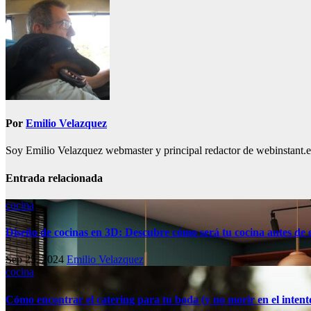
entradas
Por
Emilio Velazquez
Soy Emilio Velazquez webmaster y principal redactor de webinstant.es 
Entrada relacionada
cocina
Diseño de cocinas en 3D: Descubre cómo será tu cocina antes de
Sep 25, 2024
Emilio Velazquez
cocina
Cómo encontrar el catering para tu boda (y no morir en el intent