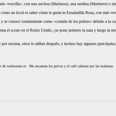
mado «roscilla», con una anchoa (Marinera), una sardina (Marinero) o si
r como un local es saber cómo te gusta tu Ensaladilla Rusa, con más ve
ro, y se conoce comúnmente como «comida de los pobres» debido a la ca
toma el scone en el Reino Unido: ¿se pone primero la nata y luego la m
e por encima, otros lo aliñan después, e incluso hay algunos (psicópata
de webinstant.es . Me encantan los perros y el café caliente por las mañanas.