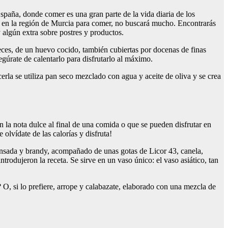
spaña, donde comer es una gran parte de la vida diaria de los
co en la región de Murcia para comer, no buscará mucho. Encontrarás
y algún extra sobre postres y productos.
eces, de un huevo cocido, también cubiertas por docenas de finas
úrate de calentarlo para disfrutarlo al máximo.
erla se utiliza pan seco mezclado con agua y aceite de oliva y se crea
n la nota dulce al final de una comida o que se pueden disfrutar en
lvídate de las calorías y disfruta!
densada y brandy, acompañado de unas gotas de Licor 43, canela,
trodujeron la receta. Se sirve en un vaso único: el vaso asiático, tan
 O, si lo prefiere, arrope y calabazate, elaborado con una mezcla de