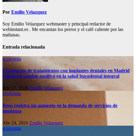
Por
Emilio Velazquez
Soy Emilio Velazquez webmaster y principal redactor de
webinstant.es . Me encantan los perros y el café caliente por las
mañanas.
Entrada relacionada
economia
El aumento de tratamientos con implantes dentales en Madrid
refleja un cambio positivo en la salud bucodental integral
Abr 27, 2026
Emilio Velazquez
economia
Reus registra un aumento en la demanda de servicios de
mudanza
Abr 24, 2026
Emilio Velazquez
economia