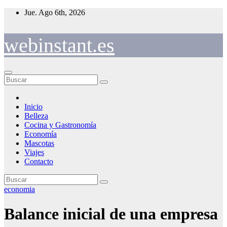
Saltar
Jue. Ago 6th, 2026
al
contenido
webinstant.es
Inicio
Belleza
Cocina y Gastronomía
Economía
Mascotas
Viajes
Contacto
economia
Balance inicial de una empresa