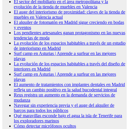
El sector del mobiliario en el área metropolitana y la
evolución de la tienda de muebles en Valencia
El auge del interiorismo de proximidad: claves de la tienda de
muebles en Valencia actual
El alquiler de fotomatón en Madrid sigue creciendo en bodas
y eventos
Los pendientes artesanales ganan protagonismo en las nuevas
tendencias de moda
La evolución de los espacios habitables a través de un estudio
de interiorismo en Madrid
Surf camp en Asturias | Aprende a surfear en las mejores
playas
La evolución de los espacios habitables a través del diseño de
interiores en Madrid
Surf camp en Asturias | Aprende a surfear en las mejores
playas
El aumento de tratamientos con implantes dentales en Madrid
refleja un cambio positivo en la salud bucodental integral
Reus registra un aumento en la demanda de servicios de
mudanza
Navegar sin experiencia previa y el auge del alquiler de
barcos para todos los públicos
Qué maravillas esconde bajo el agua la isla de Tenerife para
los exploradores marinos
Cómo detectar micrófonos ocultos