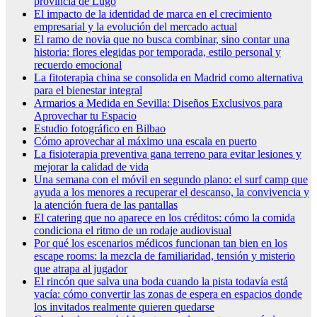
provincia de Lugo
El impacto de la identidad de marca en el crecimiento
empresarial y la evolución del mercado actual
El ramo de novia que no busca combinar, sino contar una
historia: flores elegidas por temporada, estilo personal y
recuerdo emocional
La fitoterapia china se consolida en Madrid como alternativa
para el bienestar integral
Armarios a Medida en Sevilla: Diseños Exclusivos para
Aprovechar tu Espacio
Estudio fotográfico en Bilbao
Cómo aprovechar al máximo una escala en puerto
La fisioterapia preventiva gana terreno para evitar lesiones y
mejorar la calidad de vida
Una semana con el móvil en segundo plano: el surf camp que
ayuda a los menores a recuperar el descanso, la convivencia y
la atención fuera de las pantallas
El catering que no aparece en los créditos: cómo la comida
condiciona el ritmo de un rodaje audiovisual
Por qué los escenarios médicos funcionan tan bien en los
escape rooms: la mezcla de familiaridad, tensión y misterio
que atrapa al jugador
El rincón que salva una boda cuando la pista todavía está
vacía: cómo convertir las zonas de espera en espacios donde
los invitados realmente quieren quedarse