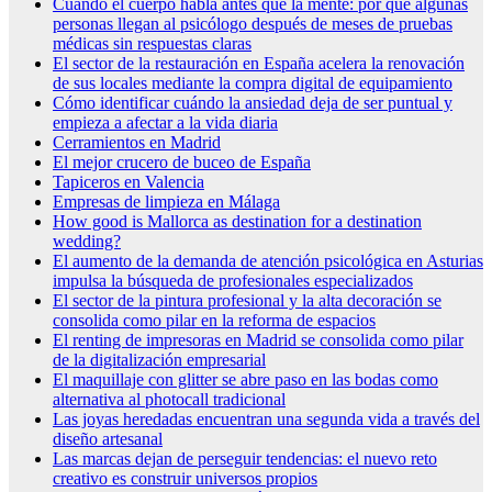
Cuando el cuerpo habla antes que la mente: por qué algunas
personas llegan al psicólogo después de meses de pruebas
médicas sin respuestas claras
El sector de la restauración en España acelera la renovación
de sus locales mediante la compra digital de equipamiento
Cómo identificar cuándo la ansiedad deja de ser puntual y
empieza a afectar a la vida diaria
Cerramientos en Madrid
El mejor crucero de buceo de España
Tapiceros en Valencia
Empresas de limpieza en Málaga
How good is Mallorca as destination for a destination
wedding?
El aumento de la demanda de atención psicológica en Asturias
impulsa la búsqueda de profesionales especializados
El sector de la pintura profesional y la alta decoración se
consolida como pilar en la reforma de espacios
El renting de impresoras en Madrid se consolida como pilar
de la digitalización empresarial
El maquillaje con glitter se abre paso en las bodas como
alternativa al photocall tradicional
Las joyas heredadas encuentran una segunda vida a través del
diseño artesanal
Las marcas dejan de perseguir tendencias: el nuevo reto
creativo es construir universos propios