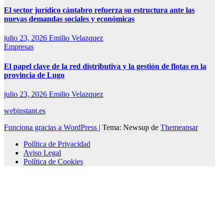
El sector jurídico cántabro refuerza su estructura ante las
nuevas demandas sociales y económicas
julio 23, 2026
Emilio Velazquez
Empresas
El papel clave de la red distributiva y la gestión de flotas en la
provincia de Lugo
julio 23, 2026
Emilio Velazquez
webinstant.es
Funciona gracias a WordPress
|
Tema: Newsup de
Themeansar
Política de Privacidad
Aviso Legal
Política de Cookies