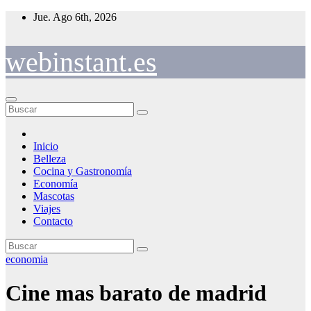
Saltar
Jue. Ago 6th, 2026
al
contenido
webinstant.es
Inicio
Belleza
Cocina y Gastronomía
Economía
Mascotas
Viajes
Contacto
economia
Cine mas barato de madrid