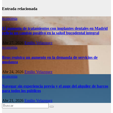
Entrada relacionada
economia
El aumento de tratamientos con implantes dentales en Madrid
refleja un cambio positivo en la salud bucodental integral
Abr 27, 2026
Emilio Velazquez
economia
Reus registra un aumento en la demanda de servicios de
mudanza
Abr 24, 2026
Emilio Velazquez
economia
Navegar sin experiencia previa y el auge del alquiler de barcos
para todos los públicos
Abr 21, 2026
Emilio Velazquez