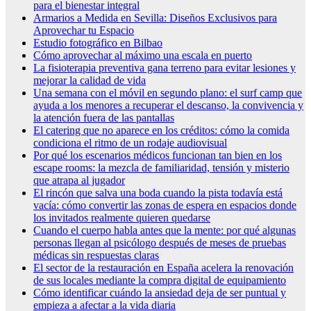
para el bienestar integral
Armarios a Medida en Sevilla: Diseños Exclusivos para
Aprovechar tu Espacio
Estudio fotográfico en Bilbao
Cómo aprovechar al máximo una escala en puerto
La fisioterapia preventiva gana terreno para evitar lesiones y
mejorar la calidad de vida
Una semana con el móvil en segundo plano: el surf camp que
ayuda a los menores a recuperar el descanso, la convivencia y
la atención fuera de las pantallas
El catering que no aparece en los créditos: cómo la comida
condiciona el ritmo de un rodaje audiovisual
Por qué los escenarios médicos funcionan tan bien en los
escape rooms: la mezcla de familiaridad, tensión y misterio
que atrapa al jugador
El rincón que salva una boda cuando la pista todavía está
vacía: cómo convertir las zonas de espera en espacios donde
los invitados realmente quieren quedarse
Cuando el cuerpo habla antes que la mente: por qué algunas
personas llegan al psicólogo después de meses de pruebas
médicas sin respuestas claras
El sector de la restauración en España acelera la renovación
de sus locales mediante la compra digital de equipamiento
Cómo identificar cuándo la ansiedad deja de ser puntual y
empieza a afectar a la vida diaria