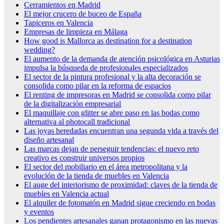
Cerramientos en Madrid
El mejor crucero de buceo de España
Tapiceros en Valencia
Empresas de limpieza en Málaga
How good is Mallorca as destination for a destination
wedding?
El aumento de la demanda de atención psicológica en Asturias
impulsa la búsqueda de profesionales especializados
El sector de la pintura profesional y la alta decoración se
consolida como pilar en la reforma de espacios
El renting de impresoras en Madrid se consolida como pilar
de la digitalización empresarial
El maquillaje con glitter se abre paso en las bodas como
alternativa al photocall tradicional
Las joyas heredadas encuentran una segunda vida a través del
diseño artesanal
Las marcas dejan de perseguir tendencias: el nuevo reto
creativo es construir universos propios
El sector del mobiliario en el área metropolitana y la
evolución de la tienda de muebles en Valencia
El auge del interiorismo de proximidad: claves de la tienda de
muebles en Valencia actual
El alquiler de fotomatón en Madrid sigue creciendo en bodas
y eventos
Los pendientes artesanales ganan protagonismo en las nuevas