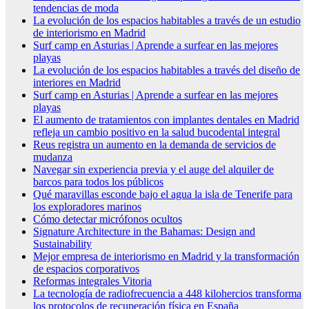
tendencias de moda
La evolución de los espacios habitables a través de un estudio
de interiorismo en Madrid
Surf camp en Asturias | Aprende a surfear en las mejores
playas
La evolución de los espacios habitables a través del diseño de
interiores en Madrid
Surf camp en Asturias | Aprende a surfear en las mejores
playas
El aumento de tratamientos con implantes dentales en Madrid
refleja un cambio positivo en la salud bucodental integral
Reus registra un aumento en la demanda de servicios de
mudanza
Navegar sin experiencia previa y el auge del alquiler de
barcos para todos los públicos
Qué maravillas esconde bajo el agua la isla de Tenerife para
los exploradores marinos
Cómo detectar micrófonos ocultos
Signature Architecture in the Bahamas: Design and
Sustainability
Mejor empresa de interiorismo en Madrid y la transformación
de espacios corporativos
Reformas integrales Vitoria
La tecnología de radiofrecuencia a 448 kilohercios transforma
los protocolos de recuperación física en España