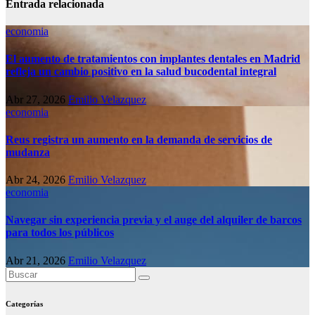
Entrada relacionada
economia
El aumento de tratamientos con implantes dentales en Madrid
refleja un cambio positivo en la salud bucodental integral
Abr 27, 2026
Emilio Velazquez
economia
Reus registra un aumento en la demanda de servicios de
mudanza
Abr 24, 2026
Emilio Velazquez
economia
Navegar sin experiencia previa y el auge del alquiler de barcos
para todos los públicos
Abr 21, 2026
Emilio Velazquez
Categorías