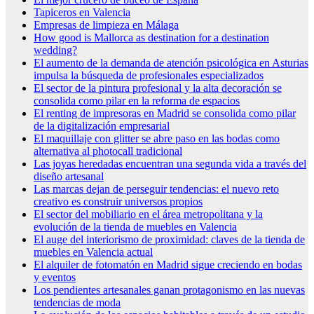
Tapiceros en Valencia
Empresas de limpieza en Málaga
How good is Mallorca as destination for a destination
wedding?
El aumento de la demanda de atención psicológica en Asturias
impulsa la búsqueda de profesionales especializados
El sector de la pintura profesional y la alta decoración se
consolida como pilar en la reforma de espacios
El renting de impresoras en Madrid se consolida como pilar
de la digitalización empresarial
El maquillaje con glitter se abre paso en las bodas como
alternativa al photocall tradicional
Las joyas heredadas encuentran una segunda vida a través del
diseño artesanal
Las marcas dejan de perseguir tendencias: el nuevo reto
creativo es construir universos propios
El sector del mobiliario en el área metropolitana y la
evolución de la tienda de muebles en Valencia
El auge del interiorismo de proximidad: claves de la tienda de
muebles en Valencia actual
El alquiler de fotomatón en Madrid sigue creciendo en bodas
y eventos
Los pendientes artesanales ganan protagonismo en las nuevas
tendencias de moda