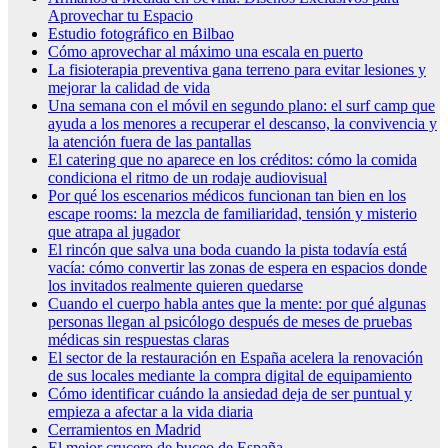
Aprovechar tu Espacio
Estudio fotográfico en Bilbao
Cómo aprovechar al máximo una escala en puerto
La fisioterapia preventiva gana terreno para evitar lesiones y
mejorar la calidad de vida
Una semana con el móvil en segundo plano: el surf camp que
ayuda a los menores a recuperar el descanso, la convivencia y
la atención fuera de las pantallas
El catering que no aparece en los créditos: cómo la comida
condiciona el ritmo de un rodaje audiovisual
Por qué los escenarios médicos funcionan tan bien en los
escape rooms: la mezcla de familiaridad, tensión y misterio
que atrapa al jugador
El rincón que salva una boda cuando la pista todavía está
vacía: cómo convertir las zonas de espera en espacios donde
los invitados realmente quieren quedarse
Cuando el cuerpo habla antes que la mente: por qué algunas
personas llegan al psicólogo después de meses de pruebas
médicas sin respuestas claras
El sector de la restauración en España acelera la renovación
de sus locales mediante la compra digital de equipamiento
Cómo identificar cuándo la ansiedad deja de ser puntual y
empieza a afectar a la vida diaria
Cerramientos en Madrid
El mejor crucero de buceo de España