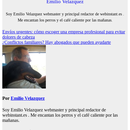
Emilio Velazquez
Soy Emilio Velazquez webmaster y principal redactor de webinstant.es .
Me encantan los perros y el café caliente por las mañanas.
Navegación
Envíos urgentes: cómo escoger una empresa profesional para evitar
dolores de cabeza
de
¿Conflictos familiares? Hay abogados que pueden ayudarte
entradas
Por
Emilio Velazquez
Soy Emilio Velazquez webmaster y principal redactor de
webinstant.es . Me encantan los perros y el café caliente por las
mañanas.