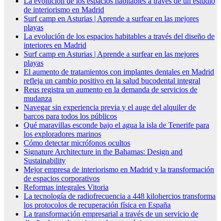
La evolución de los espacios habitables a través de un estudio
de interiorismo en Madrid
Surf camp en Asturias | Aprende a surfear en las mejores
playas
La evolución de los espacios habitables a través del diseño de
interiores en Madrid
Surf camp en Asturias | Aprende a surfear en las mejores
playas
El aumento de tratamientos con implantes dentales en Madrid
refleja un cambio positivo en la salud bucodental integral
Reus registra un aumento en la demanda de servicios de
mudanza
Navegar sin experiencia previa y el auge del alquiler de
barcos para todos los públicos
Qué maravillas esconde bajo el agua la isla de Tenerife para
los exploradores marinos
Cómo detectar micrófonos ocultos
Signature Architecture in the Bahamas: Design and
Sustainability
Mejor empresa de interiorismo en Madrid y la transformación
de espacios corporativos
Reformas integrales Vitoria
La tecnología de radiofrecuencia a 448 kilohercios transforma
los protocolos de recuperación física en España
La transformación empresarial a través de un servicio de