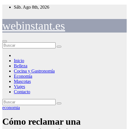
Saltar
Sáb. Ago 8th, 2026
al
contenido
webinstant.es
Inicio
Belleza
Cocina y Gastronomía
Economía
Mascotas
Viajes
Contacto
economia
Cómo reclamar una