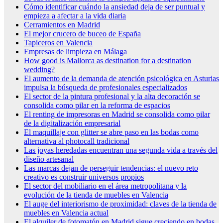
Cómo identificar cuándo la ansiedad deja de ser puntual y
empieza a afectar a la vida diaria
Cerramientos en Madrid
El mejor crucero de buceo de España
Tapiceros en Valencia
Empresas de limpieza en Málaga
How good is Mallorca as destination for a destination
wedding?
El aumento de la demanda de atención psicológica en Asturias
impulsa la búsqueda de profesionales especializados
El sector de la pintura profesional y la alta decoración se
consolida como pilar en la reforma de espacios
El renting de impresoras en Madrid se consolida como pilar
de la digitalización empresarial
El maquillaje con glitter se abre paso en las bodas como
alternativa al photocall tradicional
Las joyas heredadas encuentran una segunda vida a través del
diseño artesanal
Las marcas dejan de perseguir tendencias: el nuevo reto
creativo es construir universos propios
El sector del mobiliario en el área metropolitana y la
evolución de la tienda de muebles en Valencia
El auge del interiorismo de proximidad: claves de la tienda de
muebles en Valencia actual
El alquiler de fotomatón en Madrid sigue creciendo en bodas