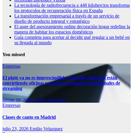
La tecnología de radiofrecuencia a 448 kilohercios transforma
los protocolos de recuperación física en España
La transformación empresarial a través de un servicio de
diseño de producto integral y estratégico
El auge del asesoramiento online decoración hogar redefine la
manera de habitar los espacios domésticos
Guía completa para acertar al decidir qué regalar a un bebé en
su llegada al mundo
You missed
Empresas
El plató ya no es imprescindible: cómo las empresas están
convirtiendo oficinas y eventos en espacios profesionales de
streaming
agosto 10, 2026
Emilio Velazquez
Empresas
Clases de canto en Madrid
julio 23, 2026
Emilio Velazquez