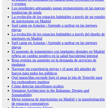
y eventos
Los pendientes artesanales ganan protagonismo en las nuevas
tendencias de moda
La evolución de los espacios habitables a través de un estudio
de interiorismo en Madrid
Surf camp en Asturias | Aprende a surfear en las mejores
playas
La evolución de los espacios habitables a través del diseño de
interiores en Madrid
Surf camp en Asturias | Aprende a surfear en las mejores
playas
El aumento de tratamientos con implantes dentales en Madrid
refleja un cambio positivo en la salud bucodental integral
Reus registra un aumento en la demanda de servicios de
mudanza
Navegar sin experiencia previa y el auge del alquiler de
barcos para todos los públicos
Qué maravillas esconde bajo el agua la isla de Tenerife para
los exploradores marinos
Cómo detectar micrófonos ocultos
Signature Architecture in the Bahamas: Design and
Sustainability
Mejor empresa de interiorismo en Madrid y la transformación
de espacios corporativos
Reformas integrales Vitoria