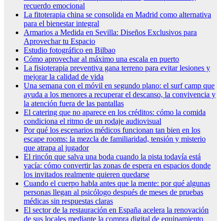
recuerdo emocional
La fitoterapia china se consolida en Madrid como alternativa
para el bienestar integral
Armarios a Medida en Sevilla: Diseños Exclusivos para
Aprovechar tu Espacio
Estudio fotográfico en Bilbao
Cómo aprovechar al máximo una escala en puerto
La fisioterapia preventiva gana terreno para evitar lesiones y
mejorar la calidad de vida
Una semana con el móvil en segundo plano: el surf camp que
ayuda a los menores a recuperar el descanso, la convivencia y
la atención fuera de las pantallas
El catering que no aparece en los créditos: cómo la comida
condiciona el ritmo de un rodaje audiovisual
Por qué los escenarios médicos funcionan tan bien en los
escape rooms: la mezcla de familiaridad, tensión y misterio
que atrapa al jugador
El rincón que salva una boda cuando la pista todavía está
vacía: cómo convertir las zonas de espera en espacios donde
los invitados realmente quieren quedarse
Cuando el cuerpo habla antes que la mente: por qué algunas
personas llegan al psicólogo después de meses de pruebas
médicas sin respuestas claras
El sector de la restauración en España acelera la renovación
de sus locales mediante la compra digital de equipamiento