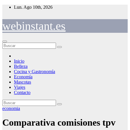
Saltar
Lun. Ago 10th, 2026
al
contenido
webinstant.es
Inicio
Belleza
Cocina y Gastronomía
Economía
Mascotas
Viajes
Contacto
economia
Comparativa comisiones tpv