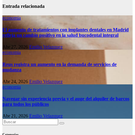
Entrada relacionada
economia
El aumento de tratamientos con implantes dentales en Madrid
refleja un cambio positivo en la salud bucodental integral
Abr 27, 2026
Emilio Velazquez
economia
Reus registra un aumento en la demanda de servicios de
mudanza
Abr 24, 2026
Emilio Velazquez
economia
Navegar sin experiencia previa y el auge del alquiler de barcos
para todos los públicos
Abr 21, 2026
Emilio Velazquez
Categorías