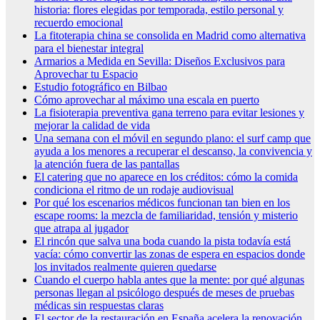
historia: flores elegidas por temporada, estilo personal y
recuerdo emocional
La fitoterapia china se consolida en Madrid como alternativa
para el bienestar integral
Armarios a Medida en Sevilla: Diseños Exclusivos para
Aprovechar tu Espacio
Estudio fotográfico en Bilbao
Cómo aprovechar al máximo una escala en puerto
La fisioterapia preventiva gana terreno para evitar lesiones y
mejorar la calidad de vida
Una semana con el móvil en segundo plano: el surf camp que
ayuda a los menores a recuperar el descanso, la convivencia y
la atención fuera de las pantallas
El catering que no aparece en los créditos: cómo la comida
condiciona el ritmo de un rodaje audiovisual
Por qué los escenarios médicos funcionan tan bien en los
escape rooms: la mezcla de familiaridad, tensión y misterio
que atrapa al jugador
El rincón que salva una boda cuando la pista todavía está
vacía: cómo convertir las zonas de espera en espacios donde
los invitados realmente quieren quedarse
Cuando el cuerpo habla antes que la mente: por qué algunas
personas llegan al psicólogo después de meses de pruebas
médicas sin respuestas claras
El sector de la restauración en España acelera la renovación