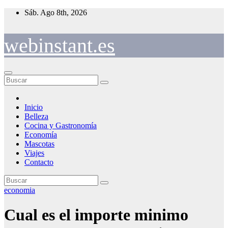
Saltar
Sáb. Ago 8th, 2026
al
contenido
webinstant.es
Inicio
Belleza
Cocina y Gastronomía
Economía
Mascotas
Viajes
Contacto
economia
Cual es el importe minimo