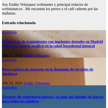
Soy Emilio Velazquez webmaster y principal redactor de
webinstant.es . Me encantan los perros y el café caliente por las
mañanas.
Entrada relacionada
economia
El aumento de tratamientos con implantes dentales en Madrid
refleja un cambio positivo en la salud bucodental integral
Abr 27, 2026
Emilio Velazquez
economia
Reus registra un aumento en la demanda de servicios de
mudanza
Abr 24, 2026
Emilio Velazquez
economia
Navegar sin experiencia previa y el auge del alquiler de barcos
para todos los públicos