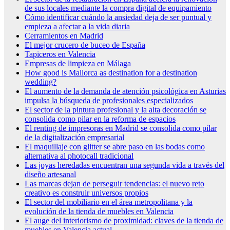
de sus locales mediante la compra digital de equipamiento
Cómo identificar cuándo la ansiedad deja de ser puntual y
empieza a afectar a la vida diaria
Cerramientos en Madrid
El mejor crucero de buceo de España
Tapiceros en Valencia
Empresas de limpieza en Málaga
How good is Mallorca as destination for a destination
wedding?
El aumento de la demanda de atención psicológica en Asturias
impulsa la búsqueda de profesionales especializados
El sector de la pintura profesional y la alta decoración se
consolida como pilar en la reforma de espacios
El renting de impresoras en Madrid se consolida como pilar
de la digitalización empresarial
El maquillaje con glitter se abre paso en las bodas como
alternativa al photocall tradicional
Las joyas heredadas encuentran una segunda vida a través del
diseño artesanal
Las marcas dejan de perseguir tendencias: el nuevo reto
creativo es construir universos propios
El sector del mobiliario en el área metropolitana y la
evolución de la tienda de muebles en Valencia
El auge del interiorismo de proximidad: claves de la tienda de
muebles en Valencia actual