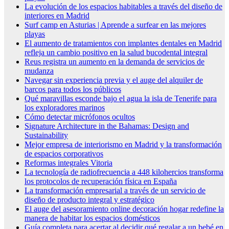
La evolución de los espacios habitables a través del diseño de
interiores en Madrid
Surf camp en Asturias | Aprende a surfear en las mejores
playas
El aumento de tratamientos con implantes dentales en Madrid
refleja un cambio positivo en la salud bucodental integral
Reus registra un aumento en la demanda de servicios de
mudanza
Navegar sin experiencia previa y el auge del alquiler de
barcos para todos los públicos
Qué maravillas esconde bajo el agua la isla de Tenerife para
los exploradores marinos
Cómo detectar micrófonos ocultos
Signature Architecture in the Bahamas: Design and
Sustainability
Mejor empresa de interiorismo en Madrid y la transformación
de espacios corporativos
Reformas integrales Vitoria
La tecnología de radiofrecuencia a 448 kilohercios transforma
los protocolos de recuperación física en España
La transformación empresarial a través de un servicio de
diseño de producto integral y estratégico
El auge del asesoramiento online decoración hogar redefine la
manera de habitar los espacios domésticos
Guía completa para acertar al decidir qué regalar a un bebé en