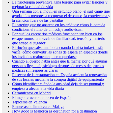
La fisioterapia preventiva gana terreno para evitar lesiones y
mejorar la calidad de vida
Una semana con el móvil en segundo plano: el surf camp que
ayuda a los menores a recuperar el descanso, la convivencia y
la atención fuera de las pantallas
El catering que no aparece en los créditos: cómo la comida
condiciona el ritmo de un rodaje audiovisual
Por qué los escenarios médicos funcionan tan bien en los
escape rooms: la mezcla de familiaridad, tensión y misterio
que atrapa al jugador
El rincón que salva una boda cuando la pista todavía está
vacía: cómo convertir las zonas de espera en espacios donde
los invitados realmente quieren quedarse
Cuando el cuerpo habla antes que la mente: por qué algunas
personas llegan al psicólogo después de meses de pruebas
médicas sin respuestas claras
El sector de la restauración en España acelera la renovación
de sus locales mediante la compra digital de equipamiento
Cómo identificar cuándo la ansiedad deja de ser puntual y
empieza a afectar a la vida diaria
Cerramientos en Madrid
El mejor crucero de buceo de España
Tapiceros en Valencia
Empresas de limpieza en Málaga
How good is Mallorca as destination for a destination