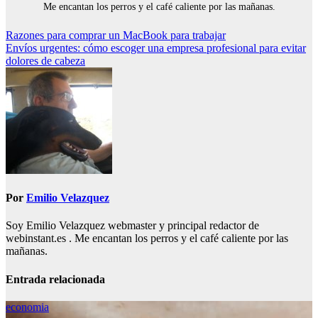
Me encantan los perros y el café caliente por las mañanas.
Navegación
Razones para comprar un MacBook para trabajar
Envíos urgentes: cómo escoger una empresa profesional para evitar
de
dolores de cabeza
entradas
Por
Emilio Velazquez
Soy Emilio Velazquez webmaster y principal redactor de
webinstant.es . Me encantan los perros y el café caliente por las
mañanas.
Entrada relacionada
economia