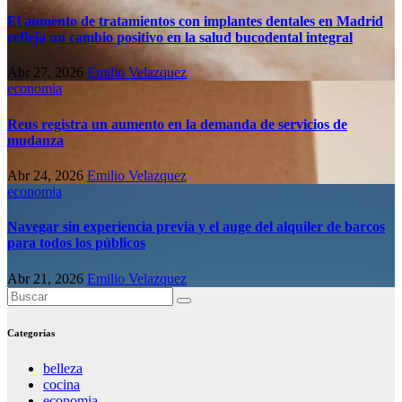
El aumento de tratamientos con implantes dentales en Madrid
refleja un cambio positivo en la salud bucodental integral
Abr 27, 2026
Emilio Velazquez
economia
Reus registra un aumento en la demanda de servicios de
mudanza
Abr 24, 2026
Emilio Velazquez
economia
Navegar sin experiencia previa y el auge del alquiler de barcos
para todos los públicos
Abr 21, 2026
Emilio Velazquez
Categorías
belleza
cocina
economia