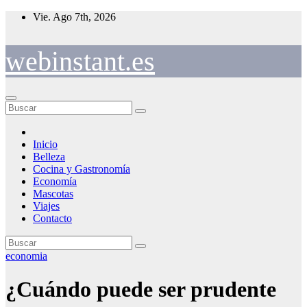
Saltar
Vie. Ago 7th, 2026
al
contenido
webinstant.es
Inicio
Belleza
Cocina y Gastronomía
Economía
Mascotas
Viajes
Contacto
economia
¿Cuándo puede ser prudente