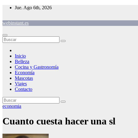
Saltar
Jue. Ago 6th, 2026
al
contenido
webinstant.es
Inicio
Belleza
Cocina y Gastronomía
Economía
Mascotas
Viajes
Contacto
economia
Cuanto cuesta hacer una sl