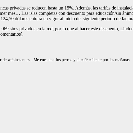
fincas privadas se reducen hasta un 15%. Además, las tarifas de instala
primer mes… Las islas completas con descuento para educación/sin ánim
24,50 dólares entrará en vigor al inicio del siguiente periodo de factura
69 sims privados en la red, por lo que al hacer este descuento, Linde
comentarios].
de webinstant.es . Me encantan los perros y el café caliente por las mañanas.