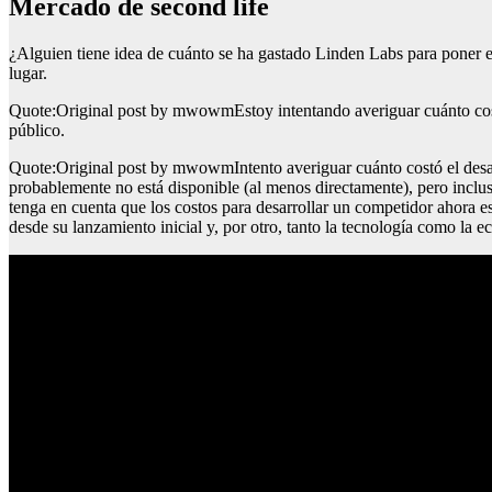
Mercado de second life
¿Alguien tiene idea de cuánto se ha gastado Linden Labs para poner e
lugar.
Quote:Original post by mwowmEstoy intentando averiguar cuánto costó
público.
Quote:Original post by mwowmIntento averiguar cuánto costó el desarr
probablemente no está disponible (al menos directamente), pero incluso
tenga en cuenta que los costos para desarrollar un competidor ahora 
desde su lanzamiento inicial y, por otro, tanto la tecnología como 