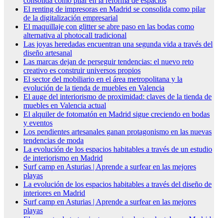
consolida como pilar en la reforma de espacios
El renting de impresoras en Madrid se consolida como pilar
de la digitalización empresarial
El maquillaje con glitter se abre paso en las bodas como
alternativa al photocall tradicional
Las joyas heredadas encuentran una segunda vida a través del
diseño artesanal
Las marcas dejan de perseguir tendencias: el nuevo reto
creativo es construir universos propios
El sector del mobiliario en el área metropolitana y la
evolución de la tienda de muebles en Valencia
El auge del interiorismo de proximidad: claves de la tienda de
muebles en Valencia actual
El alquiler de fotomatón en Madrid sigue creciendo en bodas
y eventos
Los pendientes artesanales ganan protagonismo en las nuevas
tendencias de moda
La evolución de los espacios habitables a través de un estudio
de interiorismo en Madrid
Surf camp en Asturias | Aprende a surfear en las mejores
playas
La evolución de los espacios habitables a través del diseño de
interiores en Madrid
Surf camp en Asturias | Aprende a surfear en las mejores
playas