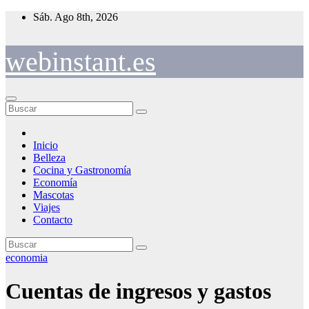
Saltar
Sáb. Ago 8th, 2026
al
contenido
webinstant.es
Inicio
Belleza
Cocina y Gastronomía
Economía
Mascotas
Viajes
Contacto
economia
Cuentas de ingresos y gastos