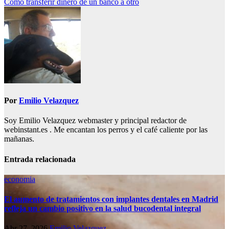
Como transferir dinero de un banco a otro
de
entradas
Por
Emilio Velazquez
Soy Emilio Velazquez webmaster y principal redactor de
webinstant.es . Me encantan los perros y el café caliente por las
mañanas.
Entrada relacionada
economia
El aumento de tratamientos con implantes dentales en Madrid
refleja un cambio positivo en la salud bucodental integral
Abr 27, 2026
Emilio Velazquez