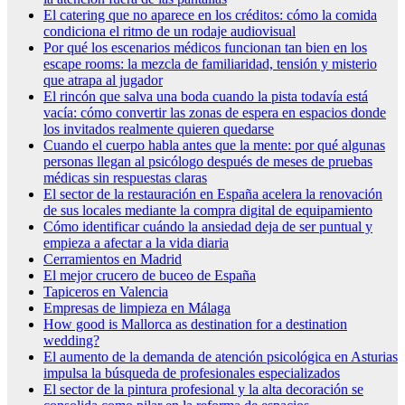
El catering que no aparece en los créditos: cómo la comida
condiciona el ritmo de un rodaje audiovisual
Por qué los escenarios médicos funcionan tan bien en los
escape rooms: la mezcla de familiaridad, tensión y misterio
que atrapa al jugador
El rincón que salva una boda cuando la pista todavía está
vacía: cómo convertir las zonas de espera en espacios donde
los invitados realmente quieren quedarse
Cuando el cuerpo habla antes que la mente: por qué algunas
personas llegan al psicólogo después de meses de pruebas
médicas sin respuestas claras
El sector de la restauración en España acelera la renovación
de sus locales mediante la compra digital de equipamiento
Cómo identificar cuándo la ansiedad deja de ser puntual y
empieza a afectar a la vida diaria
Cerramientos en Madrid
El mejor crucero de buceo de España
Tapiceros en Valencia
Empresas de limpieza en Málaga
How good is Mallorca as destination for a destination
wedding?
El aumento de la demanda de atención psicológica en Asturias
impulsa la búsqueda de profesionales especializados
El sector de la pintura profesional y la alta decoración se