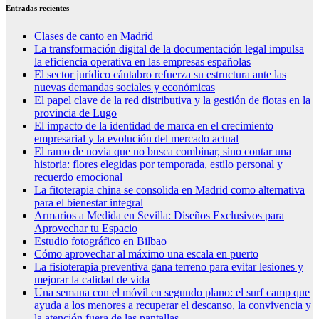
Entradas recientes
Clases de canto en Madrid
La transformación digital de la documentación legal impulsa
la eficiencia operativa en las empresas españolas
El sector jurídico cántabro refuerza su estructura ante las
nuevas demandas sociales y económicas
El papel clave de la red distributiva y la gestión de flotas en la
provincia de Lugo
El impacto de la identidad de marca en el crecimiento
empresarial y la evolución del mercado actual
El ramo de novia que no busca combinar, sino contar una
historia: flores elegidas por temporada, estilo personal y
recuerdo emocional
La fitoterapia china se consolida en Madrid como alternativa
para el bienestar integral
Armarios a Medida en Sevilla: Diseños Exclusivos para
Aprovechar tu Espacio
Estudio fotográfico en Bilbao
Cómo aprovechar al máximo una escala en puerto
La fisioterapia preventiva gana terreno para evitar lesiones y
mejorar la calidad de vida
Una semana con el móvil en segundo plano: el surf camp que
ayuda a los menores a recuperar el descanso, la convivencia y
la atención fuera de las pantallas