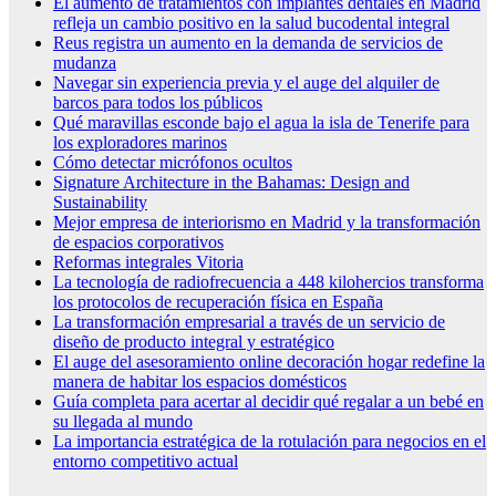
El aumento de tratamientos con implantes dentales en Madrid
refleja un cambio positivo en la salud bucodental integral
Reus registra un aumento en la demanda de servicios de
mudanza
Navegar sin experiencia previa y el auge del alquiler de
barcos para todos los públicos
Qué maravillas esconde bajo el agua la isla de Tenerife para
los exploradores marinos
Cómo detectar micrófonos ocultos
Signature Architecture in the Bahamas: Design and
Sustainability
Mejor empresa de interiorismo en Madrid y la transformación
de espacios corporativos
Reformas integrales Vitoria
La tecnología de radiofrecuencia a 448 kilohercios transforma
los protocolos de recuperación física en España
La transformación empresarial a través de un servicio de
diseño de producto integral y estratégico
El auge del asesoramiento online decoración hogar redefine la
manera de habitar los espacios domésticos
Guía completa para acertar al decidir qué regalar a un bebé en
su llegada al mundo
La importancia estratégica de la rotulación para negocios en el
entorno competitivo actual