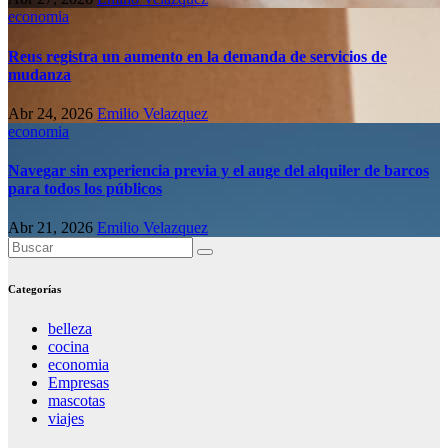
economia
Reus registra un aumento en la demanda de servicios de
mudanza
Abr 24, 2026
Emilio Velazquez
economia
Navegar sin experiencia previa y el auge del alquiler de barcos
para todos los públicos
Abr 21, 2026
Emilio Velazquez
Categorías
belleza
cocina
economia
Empresas
mascotas
viajes