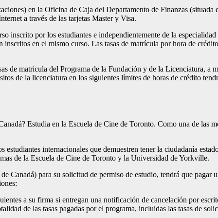
aciones) en la Oficina de Caja del Departamento de Finanzas (situada en
ternet a través de las tarjetas Master y Visa.
rso inscrito por los estudiantes e independientemente de la especialidad 
 inscritos en el mismo curso. Las tasas de matrícula por hora de crédito 
tasas de matrícula del Programa de la Fundación y de la Licenciatura, a 
itos de la licenciatura en los siguientes límites de horas de crédito tend
 en Canadá? Estudia en la Escuela de Cine de Toronto. Como una de las 
udiantes internacionales que demuestren tener la ciudadanía estadoun
ramas de la Escuela de Cine de Toronto y la Universidad de Yorkville.
 de Canadá) para su solicitud de permiso de estudio, tendrá que pagar u
iones:
uientes a su firma si entregan una notificación de cancelación por escri
lidad de las tasas pagadas por el programa, incluidas las tasas de solic