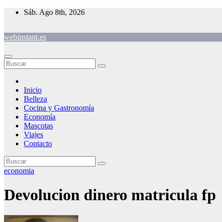
Saltar
Sáb. Ago 8th, 2026
al
contenido
webinstant.es
Inicio
Belleza
Cocina y Gastronomía
Economía
Mascotas
Viajes
Contacto
economia
Devolucion dinero matricula fp