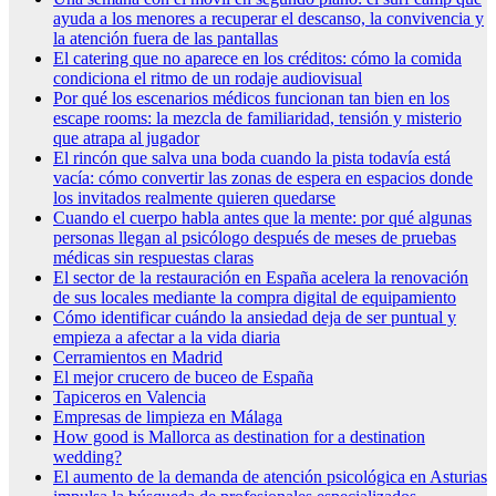
ayuda a los menores a recuperar el descanso, la convivencia y
la atención fuera de las pantallas
El catering que no aparece en los créditos: cómo la comida
condiciona el ritmo de un rodaje audiovisual
Por qué los escenarios médicos funcionan tan bien en los
escape rooms: la mezcla de familiaridad, tensión y misterio
que atrapa al jugador
El rincón que salva una boda cuando la pista todavía está
vacía: cómo convertir las zonas de espera en espacios donde
los invitados realmente quieren quedarse
Cuando el cuerpo habla antes que la mente: por qué algunas
personas llegan al psicólogo después de meses de pruebas
médicas sin respuestas claras
El sector de la restauración en España acelera la renovación
de sus locales mediante la compra digital de equipamiento
Cómo identificar cuándo la ansiedad deja de ser puntual y
empieza a afectar a la vida diaria
Cerramientos en Madrid
El mejor crucero de buceo de España
Tapiceros en Valencia
Empresas de limpieza en Málaga
How good is Mallorca as destination for a destination
wedding?
El aumento de la demanda de atención psicológica en Asturias