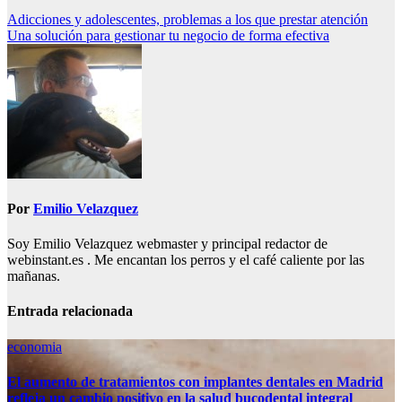
Navegación
Adicciones y adolescentes, problemas a los que prestar atención
Una solución para gestionar tu negocio de forma efectiva
de
entradas
Por
Emilio Velazquez
Soy Emilio Velazquez webmaster y principal redactor de
webinstant.es . Me encantan los perros y el café caliente por las
mañanas.
Entrada relacionada
economia
El aumento de tratamientos con implantes dentales en Madrid
refleja un cambio positivo en la salud bucodental integral