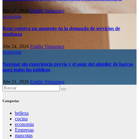
Abr 27, 2026
Emilio Velazquez
economia
Reus registra un aumento en la demanda de servicios de
mudanza
Abr 24, 2026
Emilio Velazquez
economia
Navegar sin experiencia previa y el auge del alquiler de barcos
para todos los públicos
Abr 21, 2026
Emilio Velazquez
Categorías
belleza
cocina
economia
Empresas
mascotas