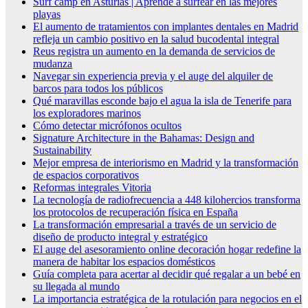
Surf camp en Asturias | Aprende a surfear en las mejores
playas
El aumento de tratamientos con implantes dentales en Madrid
refleja un cambio positivo en la salud bucodental integral
Reus registra un aumento en la demanda de servicios de
mudanza
Navegar sin experiencia previa y el auge del alquiler de
barcos para todos los públicos
Qué maravillas esconde bajo el agua la isla de Tenerife para
los exploradores marinos
Cómo detectar micrófonos ocultos
Signature Architecture in the Bahamas: Design and
Sustainability
Mejor empresa de interiorismo en Madrid y la transformación
de espacios corporativos
Reformas integrales Vitoria
La tecnología de radiofrecuencia a 448 kilohercios transforma
los protocolos de recuperación física en España
La transformación empresarial a través de un servicio de
diseño de producto integral y estratégico
El auge del asesoramiento online decoración hogar redefine la
manera de habitar los espacios domésticos
Guía completa para acertar al decidir qué regalar a un bebé en
su llegada al mundo
La importancia estratégica de la rotulación para negocios en el