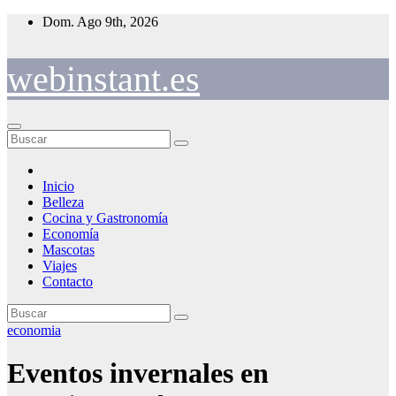
Saltar
Dom. Ago 9th, 2026
al
contenido
webinstant.es
Inicio
Belleza
Cocina y Gastronomía
Economía
Mascotas
Viajes
Contacto
economia
Eventos invernales en