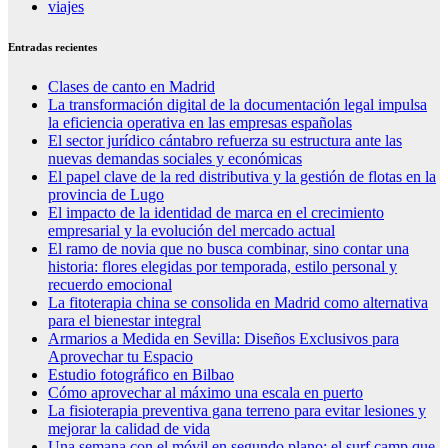
viajes
Entradas recientes
Clases de canto en Madrid
La transformación digital de la documentación legal impulsa
la eficiencia operativa en las empresas españolas
El sector jurídico cántabro refuerza su estructura ante las
nuevas demandas sociales y económicas
El papel clave de la red distributiva y la gestión de flotas en la
provincia de Lugo
El impacto de la identidad de marca en el crecimiento
empresarial y la evolución del mercado actual
El ramo de novia que no busca combinar, sino contar una
historia: flores elegidas por temporada, estilo personal y
recuerdo emocional
La fitoterapia china se consolida en Madrid como alternativa
para el bienestar integral
Armarios a Medida en Sevilla: Diseños Exclusivos para
Aprovechar tu Espacio
Estudio fotográfico en Bilbao
Cómo aprovechar al máximo una escala en puerto
La fisioterapia preventiva gana terreno para evitar lesiones y
mejorar la calidad de vida
Una semana con el móvil en segundo plano: el surf camp que