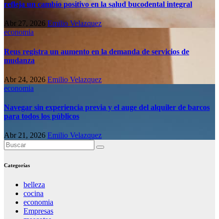
refleja un cambio positivo en la salud bucodental integral
Abr 27, 2026
Emilio Velazquez
economia
Reus registra un aumento en la demanda de servicios de
mudanza
Abr 24, 2026
Emilio Velazquez
economia
Navegar sin experiencia previa y el auge del alquiler de barcos
para todos los públicos
Abr 21, 2026
Emilio Velazquez
Categorías
belleza
cocina
economia
Empresas