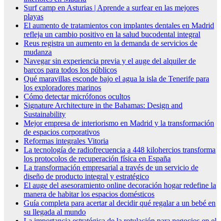
Surf camp en Asturias | Aprende a surfear en las mejores
playas
El aumento de tratamientos con implantes dentales en Madrid
refleja un cambio positivo en la salud bucodental integral
Reus registra un aumento en la demanda de servicios de
mudanza
Navegar sin experiencia previa y el auge del alquiler de
barcos para todos los públicos
Qué maravillas esconde bajo el agua la isla de Tenerife para
los exploradores marinos
Cómo detectar micrófonos ocultos
Signature Architecture in the Bahamas: Design and
Sustainability
Mejor empresa de interiorismo en Madrid y la transformación
de espacios corporativos
Reformas integrales Vitoria
La tecnología de radiofrecuencia a 448 kilohercios transforma
los protocolos de recuperación física en España
La transformación empresarial a través de un servicio de
diseño de producto integral y estratégico
El auge del asesoramiento online decoración hogar redefine la
manera de habitar los espacios domésticos
Guía completa para acertar al decidir qué regalar a un bebé en
su llegada al mundo
La importancia estratégica de la rotulación para negocios en el