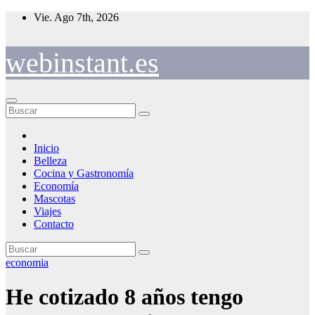
Saltar
Vie. Ago 7th, 2026
al
contenido
webinstant.es
Inicio
Belleza
Cocina y Gastronomía
Economía
Mascotas
Viajes
Contacto
economia
He cotizado 8 años tengo