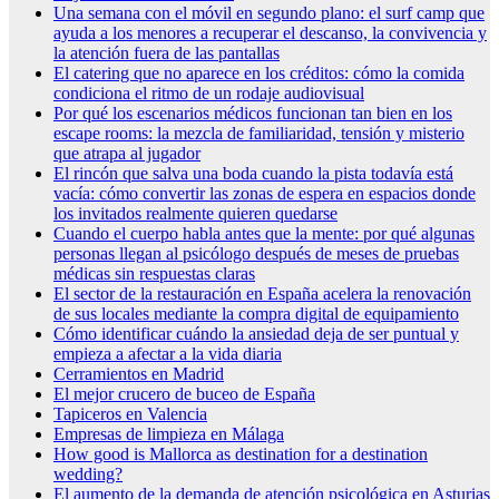
Una semana con el móvil en segundo plano: el surf camp que
ayuda a los menores a recuperar el descanso, la convivencia y
la atención fuera de las pantallas
El catering que no aparece en los créditos: cómo la comida
condiciona el ritmo de un rodaje audiovisual
Por qué los escenarios médicos funcionan tan bien en los
escape rooms: la mezcla de familiaridad, tensión y misterio
que atrapa al jugador
El rincón que salva una boda cuando la pista todavía está
vacía: cómo convertir las zonas de espera en espacios donde
los invitados realmente quieren quedarse
Cuando el cuerpo habla antes que la mente: por qué algunas
personas llegan al psicólogo después de meses de pruebas
médicas sin respuestas claras
El sector de la restauración en España acelera la renovación
de sus locales mediante la compra digital de equipamiento
Cómo identificar cuándo la ansiedad deja de ser puntual y
empieza a afectar a la vida diaria
Cerramientos en Madrid
El mejor crucero de buceo de España
Tapiceros en Valencia
Empresas de limpieza en Málaga
How good is Mallorca as destination for a destination
wedding?
El aumento de la demanda de atención psicológica en Asturias