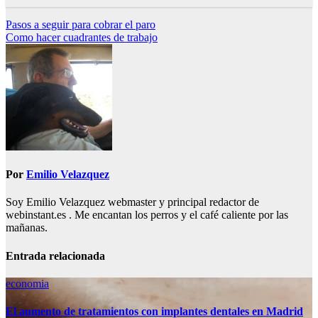
Navegación
Pasos a seguir para cobrar el paro
Como hacer cuadrantes de trabajo
de
entradas
Por
Emilio Velazquez
Soy Emilio Velazquez webmaster y principal redactor de
webinstant.es . Me encantan los perros y el café caliente por las
mañanas.
Entrada relacionada
economia
El aumento de tratamientos con implantes dentales en Madrid