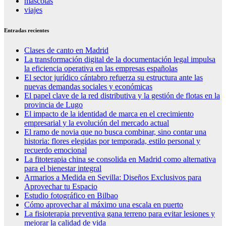
mascotas
viajes
Entradas recientes
Clases de canto en Madrid
La transformación digital de la documentación legal impulsa
la eficiencia operativa en las empresas españolas
El sector jurídico cántabro refuerza su estructura ante las
nuevas demandas sociales y económicas
El papel clave de la red distributiva y la gestión de flotas en la
provincia de Lugo
El impacto de la identidad de marca en el crecimiento
empresarial y la evolución del mercado actual
El ramo de novia que no busca combinar, sino contar una
historia: flores elegidas por temporada, estilo personal y
recuerdo emocional
La fitoterapia china se consolida en Madrid como alternativa
para el bienestar integral
Armarios a Medida en Sevilla: Diseños Exclusivos para
Aprovechar tu Espacio
Estudio fotográfico en Bilbao
Cómo aprovechar al máximo una escala en puerto
La fisioterapia preventiva gana terreno para evitar lesiones y
mejorar la calidad de vida