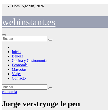
Saltar
Dom. Ago 9th, 2026
al
contenido
webinstant.es
Inicio
Belleza
Cocina y Gastronomía
Economía
Mascotas
Viajes
Contacto
economia
Jorge verstrynge le pen