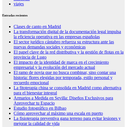
viajes
Entradas recientes
Clases de canto en Madrid
La transformación digital de la documentación legal impulsa
la eficiencia operativa en las empresas españolas
El sector jurídico cántabro refuerza su estructura ante las
nuevas demandas sociales y económicas
El papel clave de la red distributiva y la gestión de flotas en la
provincia de Lugo
El impacto de la identidad de marca en el crecimiento
empresarial y la evolución del mercado actual
El ramo de novia que no busca combinar, sino contar una
historia: flores elegidas por temporada, estilo personal y
recuerdo emocional
La fitoterapia china se consolida en Madrid como alternativa
para el bienestar integral
Armarios a Medida en Sevilla: Diseños Exclusivos para
Aprovechar tu Espacio
Estudio fotográfico en Bilbao
Cómo aprovechar al máximo una escala en puerto
La fisioterapia preventiva gana terreno para evitar lesiones y
mejorar la calidad de vida