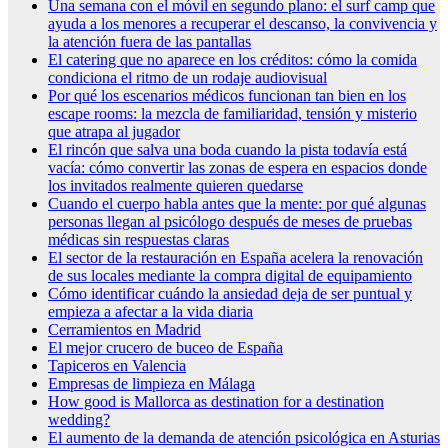
Una semana con el móvil en segundo plano: el surf camp que
ayuda a los menores a recuperar el descanso, la convivencia y
la atención fuera de las pantallas
El catering que no aparece en los créditos: cómo la comida
condiciona el ritmo de un rodaje audiovisual
Por qué los escenarios médicos funcionan tan bien en los
escape rooms: la mezcla de familiaridad, tensión y misterio
que atrapa al jugador
El rincón que salva una boda cuando la pista todavía está
vacía: cómo convertir las zonas de espera en espacios donde
los invitados realmente quieren quedarse
Cuando el cuerpo habla antes que la mente: por qué algunas
personas llegan al psicólogo después de meses de pruebas
médicas sin respuestas claras
El sector de la restauración en España acelera la renovación
de sus locales mediante la compra digital de equipamiento
Cómo identificar cuándo la ansiedad deja de ser puntual y
empieza a afectar a la vida diaria
Cerramientos en Madrid
El mejor crucero de buceo de España
Tapiceros en Valencia
Empresas de limpieza en Málaga
How good is Mallorca as destination for a destination
wedding?
El aumento de la demanda de atención psicológica en Asturias