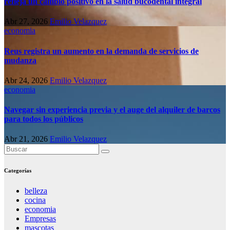
refleja un cambio positivo en la salud bucodental integral
Abr 27, 2026
Emilio Velazquez
economia
Reus registra un aumento en la demanda de servicios de
mudanza
Abr 24, 2026
Emilio Velazquez
economia
Navegar sin experiencia previa y el auge del alquiler de barcos
para todos los públicos
Abr 21, 2026
Emilio Velazquez
Categorías
belleza
cocina
economia
Empresas
mascotas