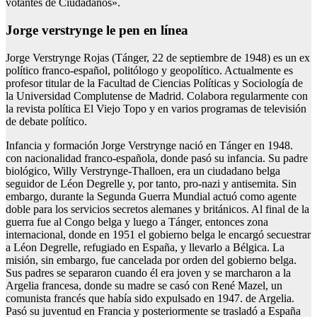
votantes de Ciudadanos».
Jorge verstrynge le pen en línea
Jorge Verstrynge Rojas (Tánger, 22 de septiembre de 1948) es un ex
político franco-español, politólogo y geopolítico. Actualmente es
profesor titular de la Facultad de Ciencias Políticas y Sociología de
la Universidad Complutense de Madrid. Colabora regularmente con
la revista política El Viejo Topo y en varios programas de televisión
de debate político.
Infancia y formación Jorge Verstrynge nació en Tánger en 1948.
con nacionalidad franco-española, donde pasó su infancia. Su padre
biológico, Willy Verstrynge-Thalloen, era un ciudadano belga
seguidor de Léon Degrelle y, por tanto, pro-nazi y antisemita. Sin
embargo, durante la Segunda Guerra Mundial actuó como agente
doble para los servicios secretos alemanes y británicos. Al final de la
guerra fue al Congo belga y luego a Tánger, entonces zona
internacional, donde en 1951 el gobierno belga le encargó secuestrar
a Léon Degrelle, refugiado en España, y llevarlo a Bélgica. La
misión, sin embargo, fue cancelada por orden del gobierno belga.
Sus padres se separaron cuando él era joven y se marcharon a la
Argelia francesa, donde su madre se casó con René Mazel, un
comunista francés que había sido expulsado en 1947. de Argelia.
Pasó su juventud en Francia y posteriormente se trasladó a España