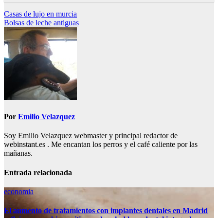
Navegación
Casas de lujo en murcia
Bolsas de leche antiguas
de
entradas
Por
Emilio Velazquez
Soy Emilio Velazquez webmaster y principal redactor de
webinstant.es . Me encantan los perros y el café caliente por las
mañanas.
Entrada relacionada
economia
El aumento de tratamientos con implantes dentales en Madrid