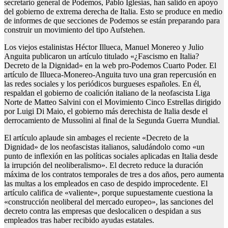
secretario general de Podemos, Pablo Iglesias, han salido en apoyo
del gobierno de extrema derecha de Italia. Esto se produce en medio
de informes de que secciones de Podemos se están preparando para
construir un movimiento del tipo Aufstehen.
Los viejos estalinistas Héctor Illueca, Manuel Monereo y Julio
Anguita publicaron un artículo titulado «¿Fascismo en Italia?
Decreto de la Dignidad» en la web pro-Podemos Cuarto Poder. El
artículo de Illueca-Monereo-Anguita tuvo una gran repercusión en
las redes sociales y los periódicos burgueses españoles. En él,
respaldan el gobierno de coalición italiano de la neofascista Liga
Norte de Matteo Salvini con el Movimiento Cinco Estrellas dirigido
por Luigi Di Maio, el gobierno más derechista de Italia desde el
derrocamiento de Mussolini al final de la Segunda Guerra Mundial.
El artículo aplaude sin ambages el reciente «Decreto de la
Dignidad» de los neofascistas italianos, saludándolo como «un
punto de inflexión en las políticas sociales aplicadas en Italia desde
la irrupción del neoliberalismo». El decreto reduce la duración
máxima de los contratos temporales de tres a dos años, pero aumenta
las multas a los empleados en caso de despido improcedente. El
artículo califica de «valiente», porque supuestamente cuestiona la
«construcción neoliberal del mercado europeo», las sanciones del
decreto contra las empresas que deslocalicen o despidan a sus
empleados tras haber recibido ayudas estatales.