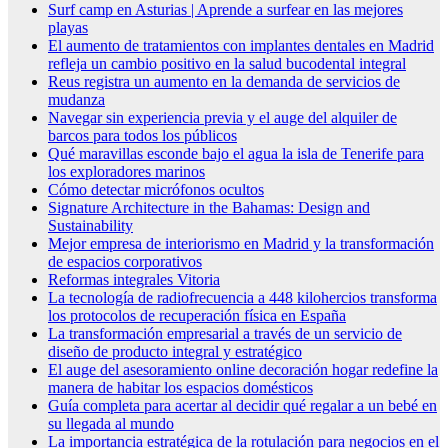
Surf camp en Asturias | Aprende a surfear en las mejores
playas
El aumento de tratamientos con implantes dentales en Madrid
refleja un cambio positivo en la salud bucodental integral
Reus registra un aumento en la demanda de servicios de
mudanza
Navegar sin experiencia previa y el auge del alquiler de
barcos para todos los públicos
Qué maravillas esconde bajo el agua la isla de Tenerife para
los exploradores marinos
Cómo detectar micrófonos ocultos
Signature Architecture in the Bahamas: Design and
Sustainability
Mejor empresa de interiorismo en Madrid y la transformación
de espacios corporativos
Reformas integrales Vitoria
La tecnología de radiofrecuencia a 448 kilohercios transforma
los protocolos de recuperación física en España
La transformación empresarial a través de un servicio de
diseño de producto integral y estratégico
El auge del asesoramiento online decoración hogar redefine la
manera de habitar los espacios domésticos
Guía completa para acertar al decidir qué regalar a un bebé en
su llegada al mundo
La importancia estratégica de la rotulación para negocios en el