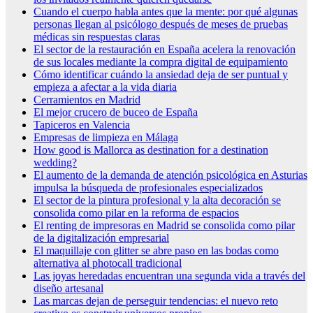
Cuando el cuerpo habla antes que la mente: por qué algunas
personas llegan al psicólogo después de meses de pruebas
médicas sin respuestas claras
El sector de la restauración en España acelera la renovación
de sus locales mediante la compra digital de equipamiento
Cómo identificar cuándo la ansiedad deja de ser puntual y
empieza a afectar a la vida diaria
Cerramientos en Madrid
El mejor crucero de buceo de España
Tapiceros en Valencia
Empresas de limpieza en Málaga
How good is Mallorca as destination for a destination
wedding?
El aumento de la demanda de atención psicológica en Asturias
impulsa la búsqueda de profesionales especializados
El sector de la pintura profesional y la alta decoración se
consolida como pilar en la reforma de espacios
El renting de impresoras en Madrid se consolida como pilar
de la digitalización empresarial
El maquillaje con glitter se abre paso en las bodas como
alternativa al photocall tradicional
Las joyas heredadas encuentran una segunda vida a través del
diseño artesanal
Las marcas dejan de perseguir tendencias: el nuevo reto