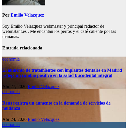
Por
Emilio Velazquez
Soy Emilio Velazquez webmaster y principal redactor de
webinstant.es . Me encantan los perros y el café caliente por las
mañanas.
Entrada relacionada
economia
El aumento de tratamientos con implantes dentales en Madrid
refleja un cambio positivo en la salud bucodental integral
Abr 27, 2026
Emilio Velazquez
economia
Reus registra un aumento en la demanda de servicios de
mudanza
Abr 24, 2026
Emilio Velazquez
economia