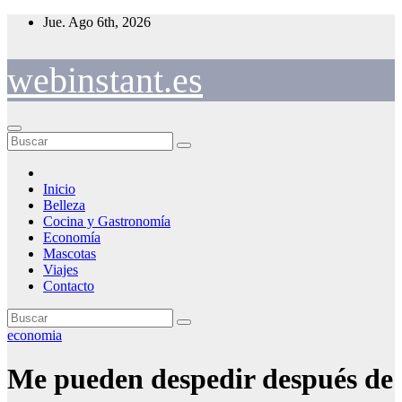
Saltar
Jue. Ago 6th, 2026
al
contenido
webinstant.es
Inicio
Belleza
Cocina y Gastronomía
Economía
Mascotas
Viajes
Contacto
economia
Me pueden despedir después de