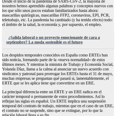
Desde el inicio de la pandemia de SARS-CoV-2, la mayoría de
nosotros hemos aprendido algunas palabras y conceptos nuevos con
los que sólo unos pocos estaban familiarizados hasta ahora:
mascarillas quirúrgicas, mascarillas FFP2, coronavirus, EPI, PCR,
teletrabajo, etc. La pandemia ha cambiado (y ha tenido efecto) todo:
el ámbito de la salud, la economía y, por supuesto, el empleo.
¿Salida laboral o un proyecto emocionante de cara a
septiembre? La moda sostenible es el futuro
Los despidos temporales conocidos en España como ERTEs han
sido noticia, formando parte de la «nueva normalidad» de estos
últimos meses. Y mientras la ministra de Trabajo y Economía Social,
Yolanda Díaz, llama a la calma al anunciar un nuevo acuerdo con
sindicatos y patronal para prorrogar los ERTEs hasta el 31 de mayo,
muchas empresas se preguntan qué pasará si, lamentablemente, el
ERTE que se les aplica tiene que convertirse en un ERE.
La principal diferencia entre un ERTE y un ERE radica en el
carácter temporal o permanente de estos procedimientos. Así lo
reflejan las siglas en español. Un ERTE implica una suspensión
temporal del contrato de trabajo, mientras que en el caso de un ERE,
el contrato no se suspende, sino que se extingue, por lo que la
relación laboral llega a su fin.