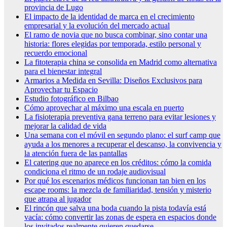
provincia de Lugo
El impacto de la identidad de marca en el crecimiento
empresarial y la evolución del mercado actual
El ramo de novia que no busca combinar, sino contar una
historia: flores elegidas por temporada, estilo personal y
recuerdo emocional
La fitoterapia china se consolida en Madrid como alternativa
para el bienestar integral
Armarios a Medida en Sevilla: Diseños Exclusivos para
Aprovechar tu Espacio
Estudio fotográfico en Bilbao
Cómo aprovechar al máximo una escala en puerto
La fisioterapia preventiva gana terreno para evitar lesiones y
mejorar la calidad de vida
Una semana con el móvil en segundo plano: el surf camp que
ayuda a los menores a recuperar el descanso, la convivencia y
la atención fuera de las pantallas
El catering que no aparece en los créditos: cómo la comida
condiciona el ritmo de un rodaje audiovisual
Por qué los escenarios médicos funcionan tan bien en los
escape rooms: la mezcla de familiaridad, tensión y misterio
que atrapa al jugador
El rincón que salva una boda cuando la pista todavía está
vacía: cómo convertir las zonas de espera en espacios donde
los invitados realmente quieren quedarse