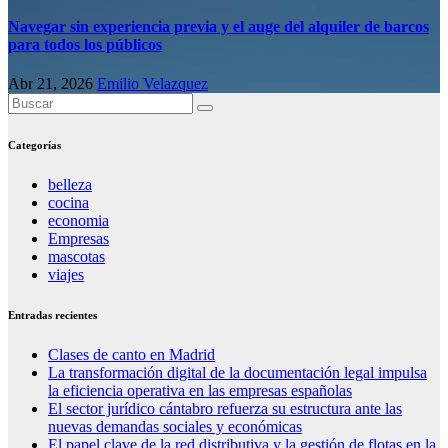
Navegar sin experiencia previa y el auge del alquiler de barcos
para todos los públicos
Abr 21, 2026
Emilio Velazquez
Categorías
belleza
cocina
economia
Empresas
mascotas
viajes
Entradas recientes
Clases de canto en Madrid
La transformación digital de la documentación legal impulsa
la eficiencia operativa en las empresas españolas
El sector jurídico cántabro refuerza su estructura ante las
nuevas demandas sociales y económicas
El papel clave de la red distributiva y la gestión de flotas en la