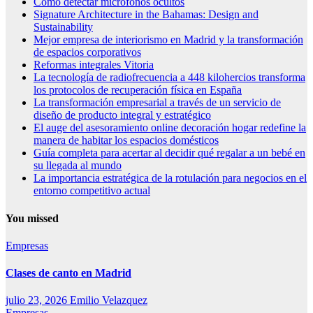
Cómo detectar micrófonos ocultos
Signature Architecture in the Bahamas: Design and
Sustainability
Mejor empresa de interiorismo en Madrid y la transformación
de espacios corporativos
Reformas integrales Vitoria
La tecnología de radiofrecuencia a 448 kilohercios transforma
los protocolos de recuperación física en España
La transformación empresarial a través de un servicio de
diseño de producto integral y estratégico
El auge del asesoramiento online decoración hogar redefine la
manera de habitar los espacios domésticos
Guía completa para acertar al decidir qué regalar a un bebé en
su llegada al mundo
La importancia estratégica de la rotulación para negocios en el
entorno competitivo actual
You missed
Empresas
Clases de canto en Madrid
julio 23, 2026
Emilio Velazquez
Empresas