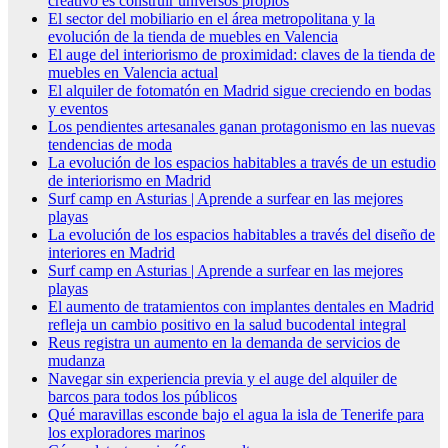
creativo es construir universos propios
El sector del mobiliario en el área metropolitana y la
evolución de la tienda de muebles en Valencia
El auge del interiorismo de proximidad: claves de la tienda de
muebles en Valencia actual
El alquiler de fotomatón en Madrid sigue creciendo en bodas
y eventos
Los pendientes artesanales ganan protagonismo en las nuevas
tendencias de moda
La evolución de los espacios habitables a través de un estudio
de interiorismo en Madrid
Surf camp en Asturias | Aprende a surfear en las mejores
playas
La evolución de los espacios habitables a través del diseño de
interiores en Madrid
Surf camp en Asturias | Aprende a surfear en las mejores
playas
El aumento de tratamientos con implantes dentales en Madrid
refleja un cambio positivo en la salud bucodental integral
Reus registra un aumento en la demanda de servicios de
mudanza
Navegar sin experiencia previa y el auge del alquiler de
barcos para todos los públicos
Qué maravillas esconde bajo el agua la isla de Tenerife para
los exploradores marinos