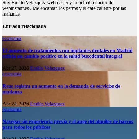
Soy Emilio Velazquez webmaster y principal redactor de
webinstant.es . Me encantan los perros y el café caliente por las
mañanas.
Entrada relacionada
economia
El aumento de tratamientos con implantes dentales en Madrid
refleja un cambio positivo en la salud bucodental integral
Abr 27, 2026
Emilio Velazquez
economia
Reus registra un aumento en la demanda de servicios de
mudanza
Abr 24, 2026
Emilio Velazquez
economia
Navegar sin experiencia previa y el auge del alquiler de barcos
para todos los públicos