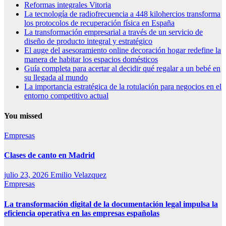
Reformas integrales Vitoria
La tecnología de radiofrecuencia a 448 kilohercios transforma
los protocolos de recuperación física en España
La transformación empresarial a través de un servicio de
diseño de producto integral y estratégico
El auge del asesoramiento online decoración hogar redefine la
manera de habitar los espacios domésticos
Guía completa para acertar al decidir qué regalar a un bebé en
su llegada al mundo
La importancia estratégica de la rotulación para negocios en el
entorno competitivo actual
You missed
Empresas
Clases de canto en Madrid
julio 23, 2026
Emilio Velazquez
Empresas
La transformación digital de la documentación legal impulsa la
eficiencia operativa en las empresas españolas