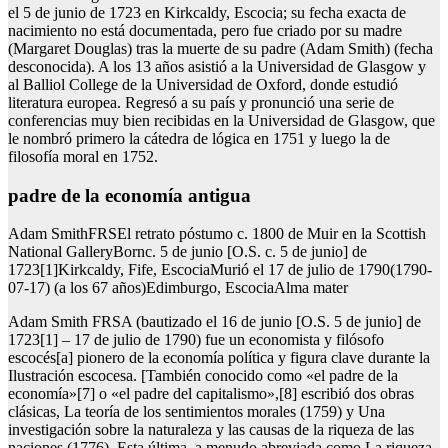
el 5 de junio de 1723 en Kirkcaldy, Escocia; su fecha exacta de
nacimiento no está documentada, pero fue criado por su madre
(Margaret Douglas) tras la muerte de su padre (Adam Smith) (fecha
desconocida). A los 13 años asistió a la Universidad de Glasgow y
al Balliol College de la Universidad de Oxford, donde estudió
literatura europea. Regresó a su país y pronunció una serie de
conferencias muy bien recibidas en la Universidad de Glasgow, que
le nombró primero la cátedra de lógica en 1751 y luego la de
filosofía moral en 1752.
padre de la economía antigua
Adam SmithFRSEl retrato póstumo c. 1800 de Muir en la Scottish
National GalleryBornc. 5 de junio [O.S. c. 5 de junio] de
1723[1]Kirkcaldy, Fife, EscociaMurió el 17 de julio de 1790(1790-
07-17) (a los 67 años)Edimburgo, EscociaAlma mater
Adam Smith FRSA (bautizado el 16 de junio [O.S. 5 de junio] de
1723[1] – 17 de julio de 1790) fue un economista y filósofo
escocés[a] pionero de la economía política y figura clave durante la
Ilustración escocesa. [También conocido como «el padre de la
economía»[7] o «el padre del capitalismo»,[8] escribió dos obras
clásicas, La teoría de los sentimientos morales (1759) y Una
investigación sobre la naturaleza y las causas de la riqueza de las
naciones (1776). Esta última, a menudo abreviada como La riqueza