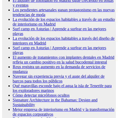
El alquiler de fotomatón en Madrid sigue creciendo en bodas
y eventos
Los pendientes artesanales ganan protagonismo en las nuevas
tendencias de moda
La evolución de los espacios habitables a través de un estudio
de interiorismo en Madrid
Surf camp en Asturias | Aprende a surfear en las mejores
playas
La evolución de los espacios habitables a través del diseño de
interiores en Madrid
Surf camp en Asturias | Aprende a surfear en las mejores
playas
El aumento de tratamientos con implantes dentales en Madrid
refleja un cambio positivo en la salud bucodental integral
Reus registra un aumento en la demanda de servicios de
mudanza
Navegar sin experiencia previa y el auge del alquiler de
barcos para todos los públicos
Qué maravillas esconde bajo el agua la isla de Tenerife para
los exploradores marinos
Cómo detectar micrófonos ocultos
Signature Architecture in the Bahamas: Design and
Sustainability
Mejor empresa de interiorismo en Madrid y la transformación
de espacios corporativos