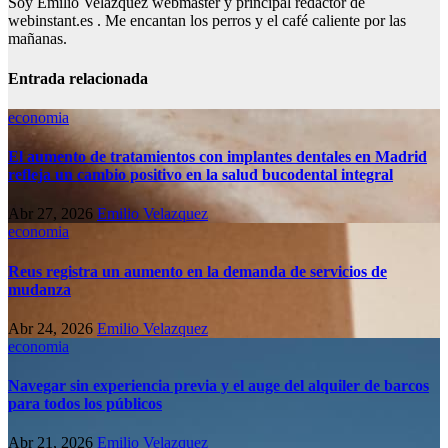
Soy Emilio Velazquez webmaster y principal redactor de
webinstant.es . Me encantan los perros y el café caliente por las
mañanas.
Entrada relacionada
economia
El aumento de tratamientos con implantes dentales en Madrid
refleja un cambio positivo en la salud bucodental integral
Abr 27, 2026
Emilio Velazquez
economia
Reus registra un aumento en la demanda de servicios de
mudanza
Abr 24, 2026
Emilio Velazquez
economia
Navegar sin experiencia previa y el auge del alquiler de barcos
para todos los públicos
Abr 21, 2026
Emilio Velazquez