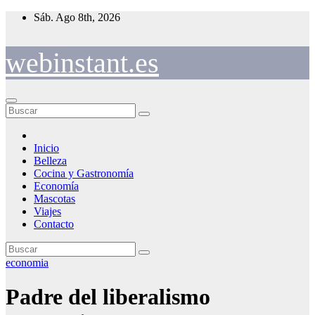
Saltar
Sáb. Ago 8th, 2026
al
contenido
webinstant.es
Inicio
Belleza
Cocina y Gastronomía
Economía
Mascotas
Viajes
Contacto
economia
Padre del liberalismo