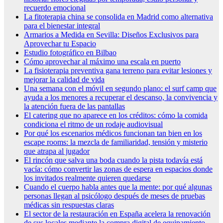
recuerdo emocional
La fitoterapia china se consolida en Madrid como alternativa
para el bienestar integral
Armarios a Medida en Sevilla: Diseños Exclusivos para
Aprovechar tu Espacio
Estudio fotográfico en Bilbao
Cómo aprovechar al máximo una escala en puerto
La fisioterapia preventiva gana terreno para evitar lesiones y
mejorar la calidad de vida
Una semana con el móvil en segundo plano: el surf camp que
ayuda a los menores a recuperar el descanso, la convivencia y
la atención fuera de las pantallas
El catering que no aparece en los créditos: cómo la comida
condiciona el ritmo de un rodaje audiovisual
Por qué los escenarios médicos funcionan tan bien en los
escape rooms: la mezcla de familiaridad, tensión y misterio
que atrapa al jugador
El rincón que salva una boda cuando la pista todavía está
vacía: cómo convertir las zonas de espera en espacios donde
los invitados realmente quieren quedarse
Cuando el cuerpo habla antes que la mente: por qué algunas
personas llegan al psicólogo después de meses de pruebas
médicas sin respuestas claras
El sector de la restauración en España acelera la renovación
de sus locales mediante la compra digital de equipamiento