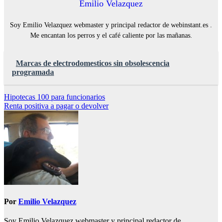
Emilio Velazquez
Soy Emilio Velazquez webmaster y principal redactor de webinstant.es .
Me encantan los perros y el café caliente por las mañanas.
Marcas de electrodomesticos sin obsolescencia
programada
Navegación
Hipotecas 100 para funcionarios
Renta positiva a pagar o devolver
de
entradas
Por
Emilio Velazquez
Soy Emilio Velazquez webmaster y principal redactor de