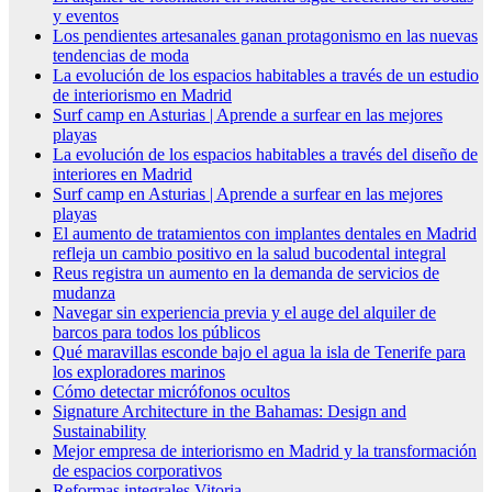
y eventos
Los pendientes artesanales ganan protagonismo en las nuevas
tendencias de moda
La evolución de los espacios habitables a través de un estudio
de interiorismo en Madrid
Surf camp en Asturias | Aprende a surfear en las mejores
playas
La evolución de los espacios habitables a través del diseño de
interiores en Madrid
Surf camp en Asturias | Aprende a surfear en las mejores
playas
El aumento de tratamientos con implantes dentales en Madrid
refleja un cambio positivo en la salud bucodental integral
Reus registra un aumento en la demanda de servicios de
mudanza
Navegar sin experiencia previa y el auge del alquiler de
barcos para todos los públicos
Qué maravillas esconde bajo el agua la isla de Tenerife para
los exploradores marinos
Cómo detectar micrófonos ocultos
Signature Architecture in the Bahamas: Design and
Sustainability
Mejor empresa de interiorismo en Madrid y la transformación
de espacios corporativos
Reformas integrales Vitoria