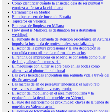
Cómo identificar cuándo la ansiedad deja de ser puntual y
empieza a afectar a la vida diaria
Cerramientos en Madrid
El mejor crucero de buceo de España
Tapiceros en Valencia
Empresas de limpieza en Málaga
How good is Mallorca as destination for a destination
wedding?
El aumento de la demanda de atención psicológica en Asturias
impulsa la búsqueda de profesionales especializados
El sector de la pintura profesional y la alta decoración se
consolida como pilar en la reforma de espacios
El renting de impresoras en Madrid se consolida como pilar
de la digitalización empresarial
El maquillaje con glitter se abre paso en las bodas como
alternativa al photocall tradicional
Las joyas heredadas encuentran una segunda vida a través del
diseño artesanal
Las marcas dejan de perseguir tendencias: el nuevo reto
creativo es construir universos propios
El sector del mobiliario en el área metropolitana y la
evolución de la tienda de muebles en Valencia
El auge del interiorismo de proximidad: claves de la tienda de
muebles en Valencia actual
El alquiler de fotomatón en Madrid sigue creciendo en bodas