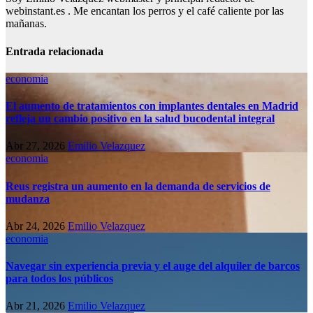
webinstant.es . Me encantan los perros y el café caliente por las
mañanas.
Entrada relacionada
economia
El aumento de tratamientos con implantes dentales en Madrid
refleja un cambio positivo en la salud bucodental integral
Abr 27, 2026
Emilio Velazquez
economia
Reus registra un aumento en la demanda de servicios de
mudanza
Abr 24, 2026
Emilio Velazquez
economia
Navegar sin experiencia previa y el auge del alquiler de barcos
para todos los públicos
Abr 21, 2026
Emilio Velazquez