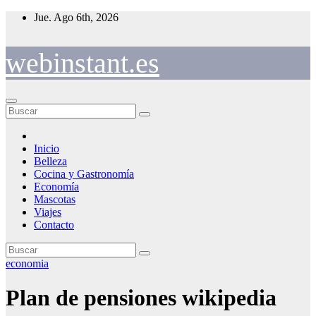
Saltar
Jue. Ago 6th, 2026
al
contenido
webinstant.es
Inicio
Belleza
Cocina y Gastronomía
Economía
Mascotas
Viajes
Contacto
economia
Plan de pensiones wikipedia