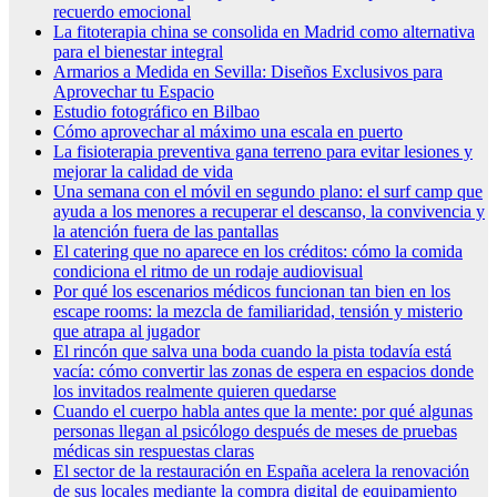
recuerdo emocional
La fitoterapia china se consolida en Madrid como alternativa
para el bienestar integral
Armarios a Medida en Sevilla: Diseños Exclusivos para
Aprovechar tu Espacio
Estudio fotográfico en Bilbao
Cómo aprovechar al máximo una escala en puerto
La fisioterapia preventiva gana terreno para evitar lesiones y
mejorar la calidad de vida
Una semana con el móvil en segundo plano: el surf camp que
ayuda a los menores a recuperar el descanso, la convivencia y
la atención fuera de las pantallas
El catering que no aparece en los créditos: cómo la comida
condiciona el ritmo de un rodaje audiovisual
Por qué los escenarios médicos funcionan tan bien en los
escape rooms: la mezcla de familiaridad, tensión y misterio
que atrapa al jugador
El rincón que salva una boda cuando la pista todavía está
vacía: cómo convertir las zonas de espera en espacios donde
los invitados realmente quieren quedarse
Cuando el cuerpo habla antes que la mente: por qué algunas
personas llegan al psicólogo después de meses de pruebas
médicas sin respuestas claras
El sector de la restauración en España acelera la renovación
de sus locales mediante la compra digital de equipamiento