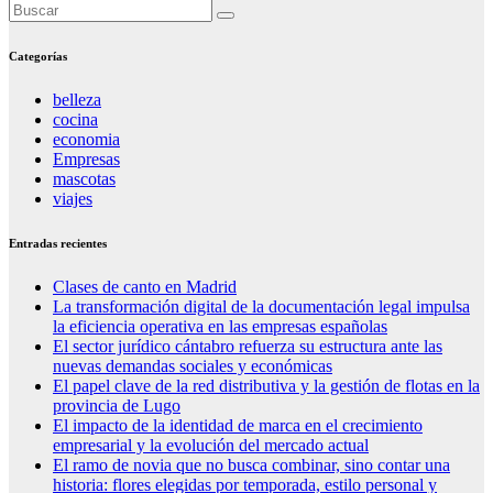
Categorías
belleza
cocina
economia
Empresas
mascotas
viajes
Entradas recientes
Clases de canto en Madrid
La transformación digital de la documentación legal impulsa
la eficiencia operativa en las empresas españolas
El sector jurídico cántabro refuerza su estructura ante las
nuevas demandas sociales y económicas
El papel clave de la red distributiva y la gestión de flotas en la
provincia de Lugo
El impacto de la identidad de marca en el crecimiento
empresarial y la evolución del mercado actual
El ramo de novia que no busca combinar, sino contar una
historia: flores elegidas por temporada, estilo personal y