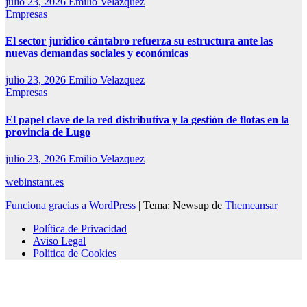
julio 23, 2026
Emilio Velazquez
Empresas
El sector jurídico cántabro refuerza su estructura ante las
nuevas demandas sociales y económicas
julio 23, 2026
Emilio Velazquez
Empresas
El papel clave de la red distributiva y la gestión de flotas en la
provincia de Lugo
julio 23, 2026
Emilio Velazquez
webinstant.es
Funciona gracias a WordPress
|
Tema: Newsup de
Themeansar
Política de Privacidad
Aviso Legal
Política de Cookies