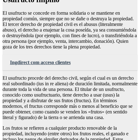
El usufructo se concede en forma solidaria o se mantiene en
propiedad común, siempre que no se dañe o destruya la propiedad.
El tercer derecho de propiedad civil es el abusus (literalmente
abuso), el derecho a enajenar la cosa poseída, ya sea consumiéndola
o destruyéndola (por ejemplo, con fines de lucro), o transfiriéndola a
otra persona (por ejemplo, venta, intercambio, donación). Quien
goza de los tres derechos tiene la plena propiedad.
Ingdirect com acceso clientes
El usufructo procede del derecho civil, según el cual es un derecho
real subordinado (ius in re aliena) de duración limitada, normalmente
durante toda la vida de una persona. El titular de un usufructo,
conocido como usufructuario, tiene derecho a usar (usus) la
propiedad y a disfrutar de sus frutos (fructus). En términos
modernos, el fructus corresponde más o menos al beneficio que se
puede obtener, como cuando se venden los «frutos» (en sentido
literal y figurado) de la tierra o se arrienda una casa.
Los frutos se refieren a cualquier producto renovable de la
propiedad, incluyendo (entre otros) los frutos reales, el ganado e
incluso los pagos de alquiler derivados de la propiedad. Estos