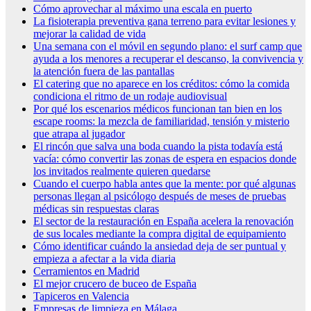
Cómo aprovechar al máximo una escala en puerto
La fisioterapia preventiva gana terreno para evitar lesiones y
mejorar la calidad de vida
Una semana con el móvil en segundo plano: el surf camp que
ayuda a los menores a recuperar el descanso, la convivencia y
la atención fuera de las pantallas
El catering que no aparece en los créditos: cómo la comida
condiciona el ritmo de un rodaje audiovisual
Por qué los escenarios médicos funcionan tan bien en los
escape rooms: la mezcla de familiaridad, tensión y misterio
que atrapa al jugador
El rincón que salva una boda cuando la pista todavía está
vacía: cómo convertir las zonas de espera en espacios donde
los invitados realmente quieren quedarse
Cuando el cuerpo habla antes que la mente: por qué algunas
personas llegan al psicólogo después de meses de pruebas
médicas sin respuestas claras
El sector de la restauración en España acelera la renovación
de sus locales mediante la compra digital de equipamiento
Cómo identificar cuándo la ansiedad deja de ser puntual y
empieza a afectar a la vida diaria
Cerramientos en Madrid
El mejor crucero de buceo de España
Tapiceros en Valencia
Empresas de limpieza en Málaga