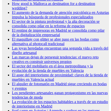
How good is Mallorca as destination for a destination
wedding?
El aumento de la demanda de atención psicológica en Asturias
impulsa la búsqueda de profesionales especializados
El sector de la pintura profesional y la alta decoración se
consolida como pilar en la reforma de espacios
El renting de impresoras en Madrid se consolida como pilar
de la digitalización empresarial
El maquillaje con glitter se abre paso en las bodas como
alternativa al photocall tradicional
Las joyas heredadas encuentran una segunda vida a través del
diseño artesanal
Las marcas dejan de perseguir tendencias: el nuevo reto
creativo es construir universos propios
El sector del mobiliario en el área metropolitana y la
evolución de la tienda de muebles en Valencia
El auge del interiorismo de proximidad: claves de la tienda de
muebles en Valencia actual
El alquiler de fotomatón en Madrid sigue creciendo en bodas
y eventos
Los pendientes artesanales ganan protagonismo en las nuevas
tendencias de moda
La evolución de los espacios habitables a través de un estudio
de interiorismo en Madrid
Surf camp en Asturias | Aprende a surfear en las mejores