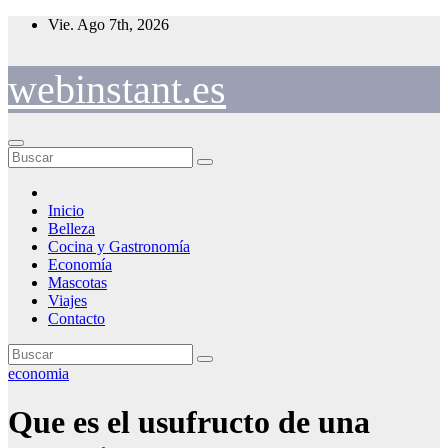
Saltar
Vie. Ago 7th, 2026
al
contenido
webinstant.es
Inicio
Belleza
Cocina y Gastronomía
Economía
Mascotas
Viajes
Contacto
economia
Que es el usufructo de una