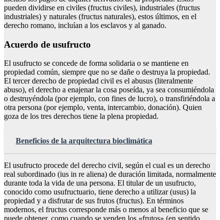
pueden dividirse en civiles (fructus civiles), industriales (fructus
industriales) y naturales (fructus naturales), estos últimos, en el
derecho romano, incluían a los esclavos y al ganado.
Acuerdo de usufructo
El usufructo se concede de forma solidaria o se mantiene en
propiedad común, siempre que no se dañe o destruya la propiedad.
El tercer derecho de propiedad civil es el abusus (literalmente
abuso), el derecho a enajenar la cosa poseída, ya sea consumiéndola
o destruyéndola (por ejemplo, con fines de lucro), o transfiriéndola a
otra persona (por ejemplo, venta, intercambio, donación). Quien
goza de los tres derechos tiene la plena propiedad.
Beneficios de la arquitectura bioclimática
El usufructo procede del derecho civil, según el cual es un derecho
real subordinado (ius in re aliena) de duración limitada, normalmente
durante toda la vida de una persona. El titular de un usufructo,
conocido como usufructuario, tiene derecho a utilizar (usus) la
propiedad y a disfrutar de sus frutos (fructus). En términos
modernos, el fructus corresponde más o menos al beneficio que se
puede obtener, como cuando se venden los «frutos» (en sentido