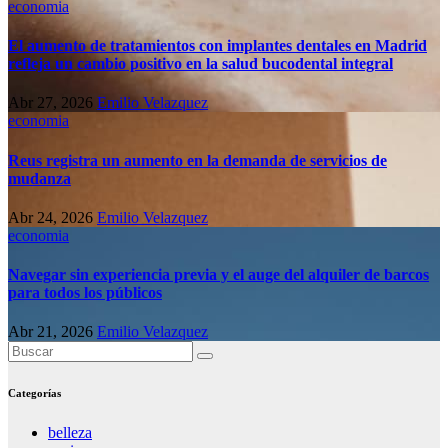
economia
El aumento de tratamientos con implantes dentales en Madrid
refleja un cambio positivo en la salud bucodental integral
Abr 27, 2026
Emilio Velazquez
economia
Reus registra un aumento en la demanda de servicios de
mudanza
Abr 24, 2026
Emilio Velazquez
economia
Navegar sin experiencia previa y el auge del alquiler de barcos
para todos los públicos
Abr 21, 2026
Emilio Velazquez
Categorías
belleza