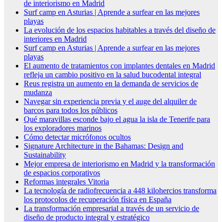
de interiorismo en Madrid
Surf camp en Asturias | Aprende a surfear en las mejores
playas
La evolución de los espacios habitables a través del diseño de
interiores en Madrid
Surf camp en Asturias | Aprende a surfear en las mejores
playas
El aumento de tratamientos con implantes dentales en Madrid
refleja un cambio positivo en la salud bucodental integral
Reus registra un aumento en la demanda de servicios de
mudanza
Navegar sin experiencia previa y el auge del alquiler de
barcos para todos los públicos
Qué maravillas esconde bajo el agua la isla de Tenerife para
los exploradores marinos
Cómo detectar micrófonos ocultos
Signature Architecture in the Bahamas: Design and
Sustainability
Mejor empresa de interiorismo en Madrid y la transformación
de espacios corporativos
Reformas integrales Vitoria
La tecnología de radiofrecuencia a 448 kilohercios transforma
los protocolos de recuperación física en España
La transformación empresarial a través de un servicio de
diseño de producto integral y estratégico