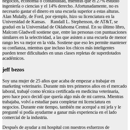
negocios, economía o contabilidad, mientras que el 27% estudió
ingeniería o ciencias y el 14% derecho. Afortunadamente, no es
necesario gastar el dinero en una escuela superior a estas alturas.
Alan Mulally, de Ford, por ejemplo, hizo su licenciatura en la
Universidad de Kansas. Randall L. Stephenson, de AT&T, se
graduó en la Universidad de Oklahoma Central. En su último libro,
Malcom Gladwell sostiene que, entre las personas con puntuaciones
similares en la selectividad, a las que asisten a una escuela de menor
rango les va mejor en la vida. Sostiene que eso les permite mantener
su confianza, mientras que incluso los chicos más inteligentes
pueden tener dificultades en unas clases repletas de superdotados
académicos.
jeff bezos
Soy una mujer de 25 años que acaba de empezar a trabajar en
marketing veterinario. Durante mis tres primeros años en el mercado
laboral, trabajé como técnica certificada en medicina veterinaria,
pero hace poco decidí que quería algo más de mi carrera. Mientras
trabajaba, volví a estudiar para completar mi licenciatura en
negocios. Durante este tiempo, también me acerqué a mi jefa y le
pregunté si podía ayudarme a ganar más experiencia en el lado
comercial de la industria.
Después de ayudar a mi hospital con nuestros esfuerzos de