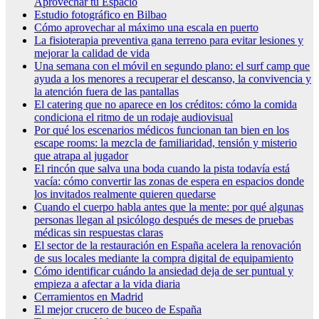
Aprovechar tu Espacio
Estudio fotográfico en Bilbao
Cómo aprovechar al máximo una escala en puerto
La fisioterapia preventiva gana terreno para evitar lesiones y
mejorar la calidad de vida
Una semana con el móvil en segundo plano: el surf camp que
ayuda a los menores a recuperar el descanso, la convivencia y
la atención fuera de las pantallas
El catering que no aparece en los créditos: cómo la comida
condiciona el ritmo de un rodaje audiovisual
Por qué los escenarios médicos funcionan tan bien en los
escape rooms: la mezcla de familiaridad, tensión y misterio
que atrapa al jugador
El rincón que salva una boda cuando la pista todavía está
vacía: cómo convertir las zonas de espera en espacios donde
los invitados realmente quieren quedarse
Cuando el cuerpo habla antes que la mente: por qué algunas
personas llegan al psicólogo después de meses de pruebas
médicas sin respuestas claras
El sector de la restauración en España acelera la renovación
de sus locales mediante la compra digital de equipamiento
Cómo identificar cuándo la ansiedad deja de ser puntual y
empieza a afectar a la vida diaria
Cerramientos en Madrid
El mejor crucero de buceo de España