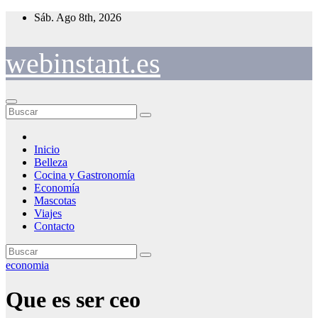
Saltar
Sáb. Ago 8th, 2026
al
contenido
webinstant.es
Inicio
Belleza
Cocina y Gastronomía
Economía
Mascotas
Viajes
Contacto
economia
Que es ser ceo