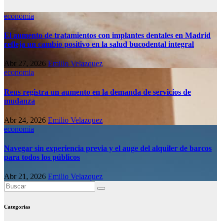
economia
El aumento de tratamientos con implantes dentales en Madrid
refleja un cambio positivo en la salud bucodental integral
Abr 27, 2026
Emilio Velazquez
economia
Reus registra un aumento en la demanda de servicios de
mudanza
Abr 24, 2026
Emilio Velazquez
economia
Navegar sin experiencia previa y el auge del alquiler de barcos
para todos los públicos
Abr 21, 2026
Emilio Velazquez
Categorías