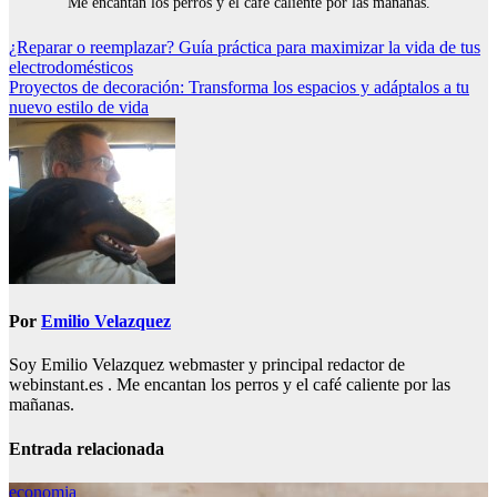
Me encantan los perros y el café caliente por las mañanas.
Navegación
¿Reparar o reemplazar? Guía práctica para maximizar la vida de tus
electrodomésticos
de
Proyectos de decoración: Transforma los espacios y adáptalos a tu
entradas
nuevo estilo de vida
Por
Emilio Velazquez
Soy Emilio Velazquez webmaster y principal redactor de
webinstant.es . Me encantan los perros y el café caliente por las
mañanas.
Entrada relacionada
economia