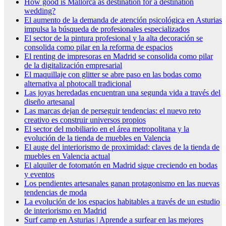
How good is Mallorca as destination for a destination
wedding?
El aumento de la demanda de atención psicológica en Asturias
impulsa la búsqueda de profesionales especializados
El sector de la pintura profesional y la alta decoración se
consolida como pilar en la reforma de espacios
El renting de impresoras en Madrid se consolida como pilar
de la digitalización empresarial
El maquillaje con glitter se abre paso en las bodas como
alternativa al photocall tradicional
Las joyas heredadas encuentran una segunda vida a través del
diseño artesanal
Las marcas dejan de perseguir tendencias: el nuevo reto
creativo es construir universos propios
El sector del mobiliario en el área metropolitana y la
evolución de la tienda de muebles en Valencia
El auge del interiorismo de proximidad: claves de la tienda de
muebles en Valencia actual
El alquiler de fotomatón en Madrid sigue creciendo en bodas
y eventos
Los pendientes artesanales ganan protagonismo en las nuevas
tendencias de moda
La evolución de los espacios habitables a través de un estudio
de interiorismo en Madrid
Surf camp en Asturias | Aprende a surfear en las mejores