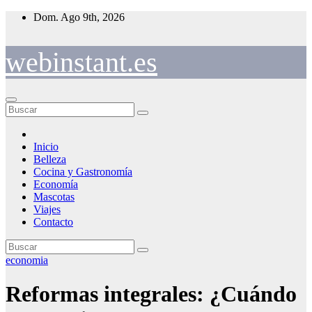
Saltar
Dom. Ago 9th, 2026
al
contenido
webinstant.es
Inicio
Belleza
Cocina y Gastronomía
Economía
Mascotas
Viajes
Contacto
economia
Reformas integrales: ¿Cuándo