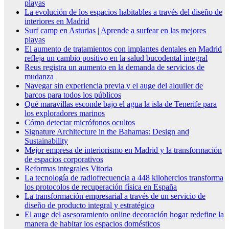
playas
La evolución de los espacios habitables a través del diseño de
interiores en Madrid
Surf camp en Asturias | Aprende a surfear en las mejores
playas
El aumento de tratamientos con implantes dentales en Madrid
refleja un cambio positivo en la salud bucodental integral
Reus registra un aumento en la demanda de servicios de
mudanza
Navegar sin experiencia previa y el auge del alquiler de
barcos para todos los públicos
Qué maravillas esconde bajo el agua la isla de Tenerife para
los exploradores marinos
Cómo detectar micrófonos ocultos
Signature Architecture in the Bahamas: Design and
Sustainability
Mejor empresa de interiorismo en Madrid y la transformación
de espacios corporativos
Reformas integrales Vitoria
La tecnología de radiofrecuencia a 448 kilohercios transforma
los protocolos de recuperación física en España
La transformación empresarial a través de un servicio de
diseño de producto integral y estratégico
El auge del asesoramiento online decoración hogar redefine la
manera de habitar los espacios domésticos