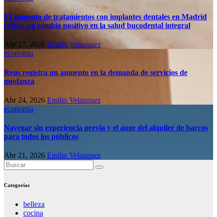
El aumento de tratamientos con implantes dentales en Madrid
refleja un cambio positivo en la salud bucodental integral
Abr 27, 2026
Emilio Velazquez
economia
Reus registra un aumento en la demanda de servicios de
mudanza
Abr 24, 2026
Emilio Velazquez
economia
Navegar sin experiencia previa y el auge del alquiler de barcos
para todos los públicos
Abr 21, 2026
Emilio Velazquez
Categorías
belleza
cocina