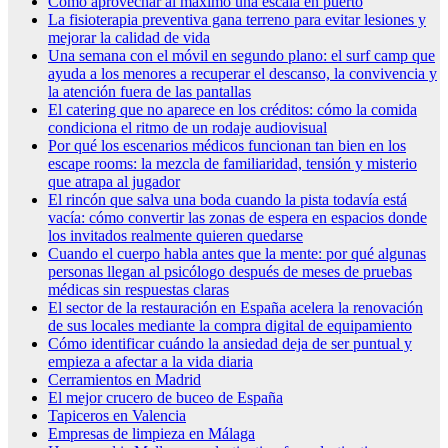
Cómo aprovechar al máximo una escala en puerto
La fisioterapia preventiva gana terreno para evitar lesiones y
mejorar la calidad de vida
Una semana con el móvil en segundo plano: el surf camp que
ayuda a los menores a recuperar el descanso, la convivencia y
la atención fuera de las pantallas
El catering que no aparece en los créditos: cómo la comida
condiciona el ritmo de un rodaje audiovisual
Por qué los escenarios médicos funcionan tan bien en los
escape rooms: la mezcla de familiaridad, tensión y misterio
que atrapa al jugador
El rincón que salva una boda cuando la pista todavía está
vacía: cómo convertir las zonas de espera en espacios donde
los invitados realmente quieren quedarse
Cuando el cuerpo habla antes que la mente: por qué algunas
personas llegan al psicólogo después de meses de pruebas
médicas sin respuestas claras
El sector de la restauración en España acelera la renovación
de sus locales mediante la compra digital de equipamiento
Cómo identificar cuándo la ansiedad deja de ser puntual y
empieza a afectar a la vida diaria
Cerramientos en Madrid
El mejor crucero de buceo de España
Tapiceros en Valencia
Empresas de limpieza en Málaga