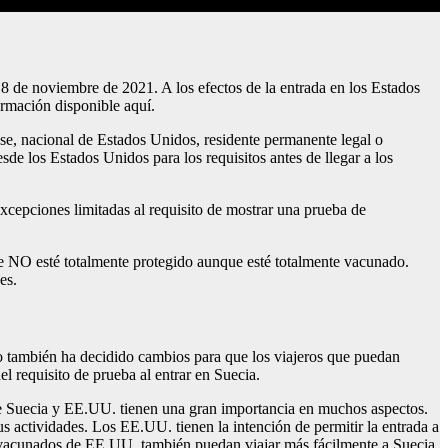
 8 de noviembre de 2021. A los efectos de la entrada en los Estados
rmación disponible aquí.
se, nacional de Estados Unidos, residente permanente legal o
de los Estados Unidos para los requisitos antes de llegar a los
xcepciones limitadas al requisito de mostrar una prueba de
ue NO esté totalmente protegido aunque esté totalmente vacunado.
es.
no también ha decidido cambios para que los viajeros que puedan
 requisito de prueba al entrar en Suecia.
tre Suecia y EE.UU. tienen una gran importancia en muchos aspectos.
s actividades. Los EE.UU. tienen la intención de permitir la entrada a
os vacunados de EE.UU. también puedan viajar más fácilmente a Suecia.