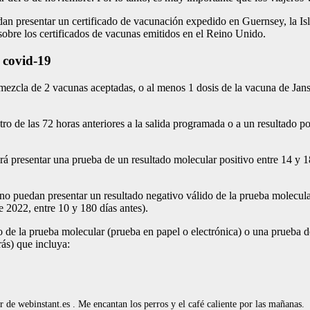
dan presentar un certificado de vacunación expedido en Guernsey, la Isl
sobre los certificados de vacunas emitidos en el Reino Unido.
a covid-19
mezcla de 2 vacunas aceptadas, o al menos 1 dosis de la vacuna de Jan
 de las 72 horas anteriores a la salida programada o a un resultado posi
rá presentar una prueba de un resultado molecular positivo entre 14 y 18
o puedan presentar un resultado negativo válido de la prueba molecular
e 2022, entre 10 y 180 días antes).
do de la prueba molecular (prueba en papel o electrónica) o una prueba d
rás) que incluya:
de webinstant.es . Me encantan los perros y el café caliente por las mañanas.