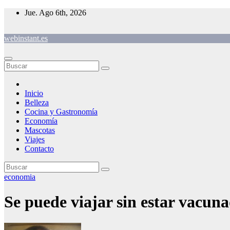
Saltar
Jue. Ago 6th, 2026
al
contenido
webinstant.es
Inicio
Belleza
Cocina y Gastronomía
Economía
Mascotas
Viajes
Contacto
economia
Se puede viajar sin estar vacun