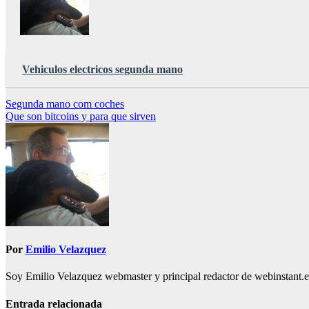
Vehiculos electricos segunda mano
Navegación
Segunda mano com coches
Que son bitcoins y para que sirven
de
entradas
Por
Emilio Velazquez
Soy Emilio Velazquez webmaster y principal redactor de webinstant.es 
Entrada relacionada