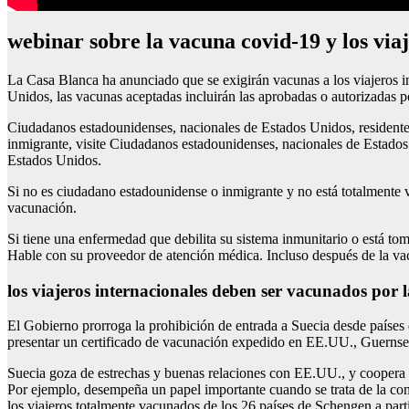
webinar sobre la vacuna covid-19 y los viaj
La Casa Blanca ha anunciado que se exigirán vacunas a los viajeros in
Unidos, las vacunas aceptadas incluirán las aprobadas o autorizadas
Ciudadanos estadounidenses, nacionales de Estados Unidos, residente
inmigrante, visite Ciudadanos estadounidenses, nacionales de Estados U
Estados Unidos.
Si no es ciudadano estadounidense o inmigrante y no está totalmente v
vacunación.
Si tiene una enfermedad que debilita su sistema inmunitario o está t
Hable con su proveedor de atención médica. Incluso después de la vac
los viajeros internacionales deben ser vacunados por l
El Gobierno prorroga la prohibición de entrada a Suecia desde países
presentar un certificado de vacunación expedido en EE.UU., Guernsey,
Suecia goza de estrechas y buenas relaciones con EE.UU., y coopera 
Por ejemplo, desempeña un papel importante cuando se trata de la comp
los viajeros totalmente vacunados de los 26 países de Schengen a par