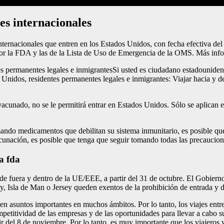
es internacionales
ternacionales que entren en los Estados Unidos, con fecha efectiva del
 por la FDA y las de la Lista de Uso de Emergencia de la OMS. Más info
s permanentes legales e inmigrantesSi usted es ciudadano estadouniden
nidos, residentes permanentes legales e inmigrantes: Viajar hacia y des
acunado, no se le permitirá entrar en Estados Unidos. Sólo se aplican e
omando medicamentos que debilitan su sistema inmunitario, es posible q
unación, es posible que tenga que seguir tomando todas las precaucion
a fda
 de fuera y dentro de la UE/EEE, a partir del 31 de octubre. El Gobier
 Isla de Man o Jersey queden exentos de la prohibición de entrada y del
en asuntos importantes en muchos ámbitos. Por lo tanto, los viajes en
etitividad de las empresas y de las oportunidades para llevar a cabo su
tir del 8 de noviembre. Por lo tanto, es muy importante que los viajer