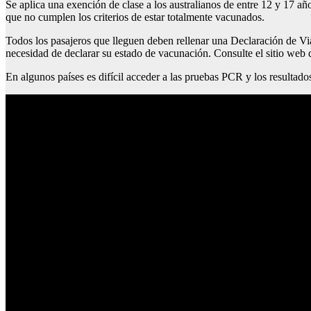
Se aplica una exención de clase a los australianos de entre 12 y 17 añ
que no cumplen los criterios de estar totalmente vacunados.
Todos los pasajeros que lleguen deben rellenar una Declaración de Via
necesidad de declarar su estado de vacunación. Consulte el sitio web d
En algunos países es difícil acceder a las pruebas PCR y los resultados