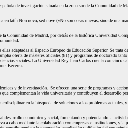
spañola de investigación situada en la zona sur de la Comunidad de M
lema en latín Non nova, sed nove («No son cosas nuevas, sino de una m
 la Comunidad de Madrid, por detrás de la histórica Universidad Comp
comunidad.
s ellas adaptadas al Espacio Europeo de Educación Superior. Se trata de
 amplia oferta de másteres oficiales (81) y programas de doctorado tant
y ciencias sociales. La Universidad Rey Juan Carlos cuenta con cinco 
nuel Becerra.
micas y de investigación. Se ofrecen una serie de programas y accione
as que complementan la vida universitaria y contribuyen al desarrollo pe
terdisciplinar en la búsqueda de soluciones a los problemas actuales, y
l desarrollo económico y social, fomentando y potenciando la actividad
eva a cabo mediante la colaboración con empresas e instituciones, y la 
ción contribuyendo a la generación, ampliación y difusión del conocimient