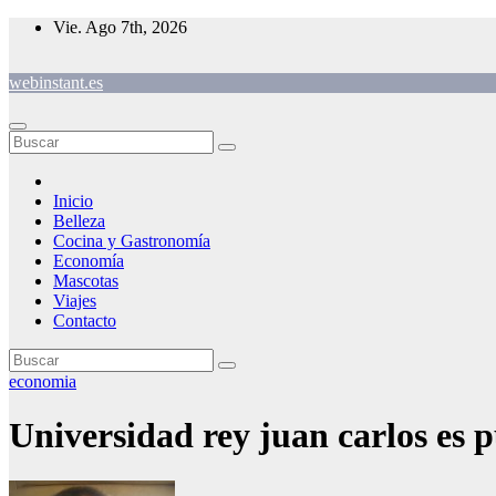
Saltar
Vie. Ago 7th, 2026
al
contenido
webinstant.es
Inicio
Belleza
Cocina y Gastronomía
Economía
Mascotas
Viajes
Contacto
economia
Universidad rey juan carlos es p