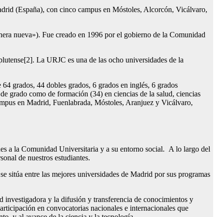
adrid (España), con cinco campus en Móstoles, Alcorcón, Vicálvaro,
anera nueva»). Fue creado en 1996 por el gobierno de la Comunidad
lutense[2]. La URJC es una de las ocho universidades de la
 64 grados, 44 dobles grados, 6 grados en inglés, 6 grados
o de grado como de formación (34) en ciencias de la salud, ciencias
campus en Madrid, Fuenlabrada, Móstoles, Aranjuez y Vicálvaro,
s a la Comunidad Universitaria y a su entorno social. A lo largo del
rsonal de nuestros estudiantes.
 se sitúa entre las mejores universidades de Madrid por sus programas
 investigadora y la difusión y transferencia de conocimientos y
participación en convocatorias nacionales e internacionales que
o, y al avance de la ciencia y la tecnología.