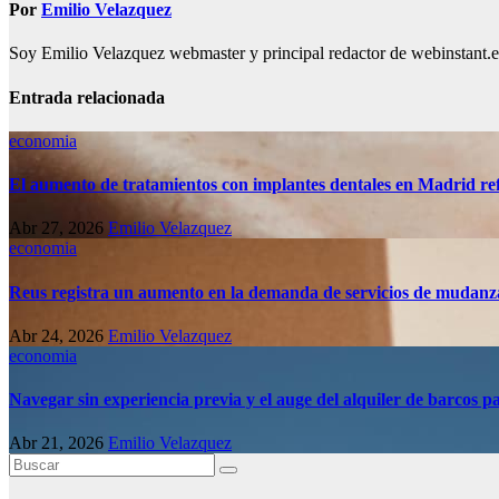
Por
Emilio Velazquez
Soy Emilio Velazquez webmaster y principal redactor de webinstant.es 
Entrada relacionada
economia
El aumento de tratamientos con implantes dentales en Madrid refl
Abr 27, 2026
Emilio Velazquez
economia
Reus registra un aumento en la demanda de servicios de mudanz
Abr 24, 2026
Emilio Velazquez
economia
Navegar sin experiencia previa y el auge del alquiler de barcos pa
Abr 21, 2026
Emilio Velazquez