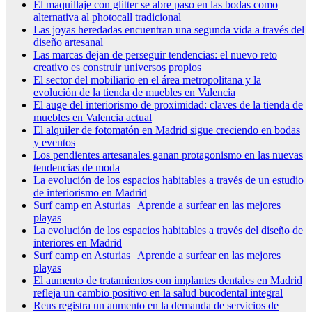
El maquillaje con glitter se abre paso en las bodas como
alternativa al photocall tradicional
Las joyas heredadas encuentran una segunda vida a través del
diseño artesanal
Las marcas dejan de perseguir tendencias: el nuevo reto
creativo es construir universos propios
El sector del mobiliario en el área metropolitana y la
evolución de la tienda de muebles en Valencia
El auge del interiorismo de proximidad: claves de la tienda de
muebles en Valencia actual
El alquiler de fotomatón en Madrid sigue creciendo en bodas
y eventos
Los pendientes artesanales ganan protagonismo en las nuevas
tendencias de moda
La evolución de los espacios habitables a través de un estudio
de interiorismo en Madrid
Surf camp en Asturias | Aprende a surfear en las mejores
playas
La evolución de los espacios habitables a través del diseño de
interiores en Madrid
Surf camp en Asturias | Aprende a surfear en las mejores
playas
El aumento de tratamientos con implantes dentales en Madrid
refleja un cambio positivo en la salud bucodental integral
Reus registra un aumento en la demanda de servicios de