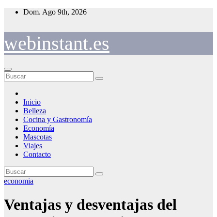
Saltar
Dom. Ago 9th, 2026
al
contenido
webinstant.es
Inicio
Belleza
Cocina y Gastronomía
Economía
Mascotas
Viajes
Contacto
economia
Ventajas y desventajas del