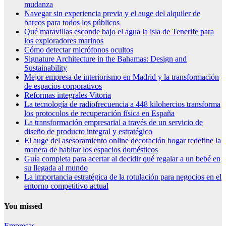
mudanza
Navegar sin experiencia previa y el auge del alquiler de
barcos para todos los públicos
Qué maravillas esconde bajo el agua la isla de Tenerife para
los exploradores marinos
Cómo detectar micrófonos ocultos
Signature Architecture in the Bahamas: Design and
Sustainability
Mejor empresa de interiorismo en Madrid y la transformación
de espacios corporativos
Reformas integrales Vitoria
La tecnología de radiofrecuencia a 448 kilohercios transforma
los protocolos de recuperación física en España
La transformación empresarial a través de un servicio de
diseño de producto integral y estratégico
El auge del asesoramiento online decoración hogar redefine la
manera de habitar los espacios domésticos
Guía completa para acertar al decidir qué regalar a un bebé en
su llegada al mundo
La importancia estratégica de la rotulación para negocios en el
entorno competitivo actual
You missed
Empresas