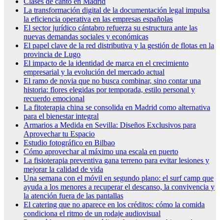
Clases de canto en Madrid
La transformación digital de la documentación legal impulsa
la eficiencia operativa en las empresas españolas
El sector jurídico cántabro refuerza su estructura ante las
nuevas demandas sociales y económicas
El papel clave de la red distributiva y la gestión de flotas en la
provincia de Lugo
El impacto de la identidad de marca en el crecimiento
empresarial y la evolución del mercado actual
El ramo de novia que no busca combinar, sino contar una
historia: flores elegidas por temporada, estilo personal y
recuerdo emocional
La fitoterapia china se consolida en Madrid como alternativa
para el bienestar integral
Armarios a Medida en Sevilla: Diseños Exclusivos para
Aprovechar tu Espacio
Estudio fotográfico en Bilbao
Cómo aprovechar al máximo una escala en puerto
La fisioterapia preventiva gana terreno para evitar lesiones y
mejorar la calidad de vida
Una semana con el móvil en segundo plano: el surf camp que
ayuda a los menores a recuperar el descanso, la convivencia y
la atención fuera de las pantallas
El catering que no aparece en los créditos: cómo la comida
condiciona el ritmo de un rodaje audiovisual