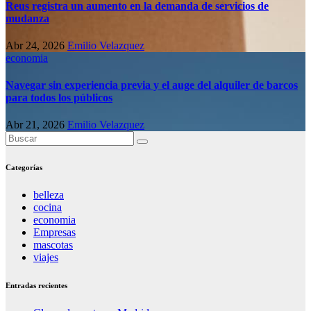
Reus registra un aumento en la demanda de servicios de
mudanza
Abr 24, 2026
Emilio Velazquez
economia
Navegar sin experiencia previa y el auge del alquiler de barcos
para todos los públicos
Abr 21, 2026
Emilio Velazquez
Categorías
belleza
cocina
economia
Empresas
mascotas
viajes
Entradas recientes