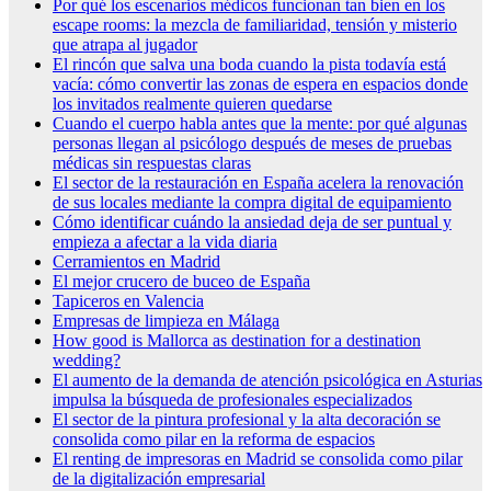
Por qué los escenarios médicos funcionan tan bien en los
escape rooms: la mezcla de familiaridad, tensión y misterio
que atrapa al jugador
El rincón que salva una boda cuando la pista todavía está
vacía: cómo convertir las zonas de espera en espacios donde
los invitados realmente quieren quedarse
Cuando el cuerpo habla antes que la mente: por qué algunas
personas llegan al psicólogo después de meses de pruebas
médicas sin respuestas claras
El sector de la restauración en España acelera la renovación
de sus locales mediante la compra digital de equipamiento
Cómo identificar cuándo la ansiedad deja de ser puntual y
empieza a afectar a la vida diaria
Cerramientos en Madrid
El mejor crucero de buceo de España
Tapiceros en Valencia
Empresas de limpieza en Málaga
How good is Mallorca as destination for a destination
wedding?
El aumento de la demanda de atención psicológica en Asturias
impulsa la búsqueda de profesionales especializados
El sector de la pintura profesional y la alta decoración se
consolida como pilar en la reforma de espacios
El renting de impresoras en Madrid se consolida como pilar
de la digitalización empresarial