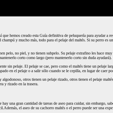
í que hemos creado esta Guía definitiva de peluquería para ayudar a resp
, el champú y mucho más, todo para el pelaje del maltés. Si su perro es u
ienen pelo, no piel, y no tienen subpelo. Su pelaje extrafino les hace mu
a mantenerlo corto como largo (pero mantenerlo corto sin duda ayudará).
e sin pelaje. El pelaje se cae, pero como el maltés tiene un pelaje larg
do en el pelaje o a salir sólo cuando se le cepilla, en lugar de caer por
y algodonoso, otros tienen un pelaje rizado, otros tienen el pelaje malté
a y rizado en la trasera.
 hay una gran cantidad de tareas de aseo para cuidar, sin embargo, sabe
il.Además, el aseo de su cachorro maltés o el perro puede ser una expe