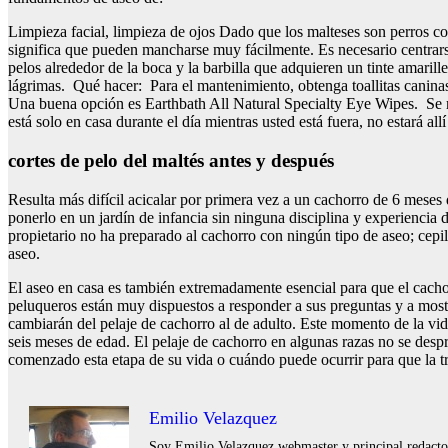
Limpieza facial, limpieza de ojos Dado que los malteses son perros co
significa que pueden mancharse muy fácilmente. Es necesario centrar
pelos alrededor de la boca y la barbilla que adquieren un tinte amari
lágrimas. Qué hacer: Para el mantenimiento, obtenga toallitas caninas
Una buena opción es Earthbath All Natural Specialty Eye Wipes. Se re
está solo en casa durante el día mientras usted está fuera, no estará all
cortes de pelo del maltés antes y después
Resulta más difícil acicalar por primera vez a un cachorro de 6 meses
ponerlo en un jardín de infancia sin ninguna disciplina y experiencia 
propietario no ha preparado al cachorro con ningún tipo de aseo; cepill
aseo.
El aseo en casa es también extremadamente esencial para que el cachorr
peluqueros están muy dispuestos a responder a sus preguntas y a most
cambiarán del pelaje de cachorro al de adulto. Este momento de la vida
seis meses de edad. El pelaje de cachorro en algunas razas no se despr
comenzado esta etapa de su vida o cuándo puede ocurrir para que la 
Emilio Velazquez
Soy Emilio Velazquez webmaster y principal redactor 