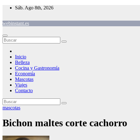
Saltar
Sáb. Ago 8th, 2026
al
contenido
webinstant.es
Inicio
Belleza
Cocina y Gastronomía
Economía
Mascotas
Viajes
Contacto
mascotas
Bichon maltes corte cachorro