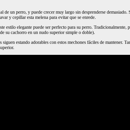
 al de un perro, y puede crecer muy largo sin desprenderse demasiado. S
avar y cepillar esta melena para evitar que se enrede.
ste estilo elegante puede ser perfecto para su perro. Tradicionalmente, pa
 de su cachorro en un nudo superior simple o doble).
s siguen estando adorables con estos mechones fáciles de mantener. Tamb
uperior.