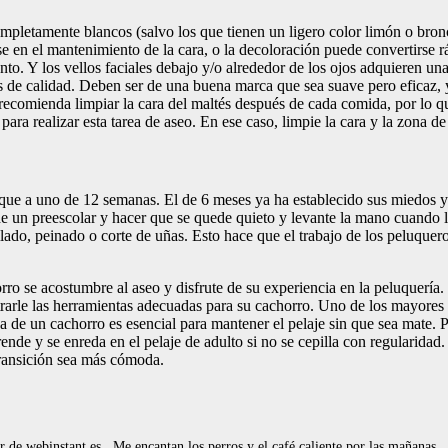
mpletamente blancos (salvo los que tienen un ligero color limón o bronce
se en el mantenimiento de la cara, o la decoloración puede convertir
llento. Y los vellos faciales debajo y/o alrededor de los ojos adquiere
 de calidad. Deben ser de una buena marca que sea suave pero eficaz, y 
comienda limpiar la cara del maltés después de cada comida, por lo que
í para realizar esta tarea de aseo. En ese caso, limpie la cara y la zona d
 que a uno de 12 semanas. El de 6 meses ya ha establecido sus miedos y
de un preescolar y hacer que se quede quieto y levante la mano cuando le
ado, peinado o corte de uñas. Esto hace que el trabajo de los peluqueros
o se acostumbre al aseo y disfrute de su experiencia en la peluquería. 
rarle las herramientas adecuadas para su cachorro. Uno de los mayores 
 de un cachorro es esencial para mantener el pelaje sin que sea mate. Po
ende y se enreda en el pelaje de adulto si no se cepilla con regularidad
transición sea más cómoda.
de webinstant.es . Me encantan los perros y el café caliente por las mañanas.