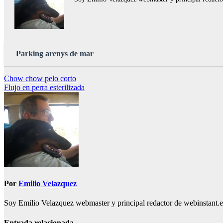
Parking arenys de mar
Navegación
Chow chow pelo corto
Flujo en perra esterilizada
de
entradas
Por
Emilio Velazquez
Soy Emilio Velazquez webmaster y principal redactor de webinstant.es 
Entrada relacionada