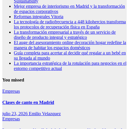
Sustainability
Mejor empresa de interiorismo en Madrid y la transformación
de espacios corporativos
Reformas integrales Vitoria
La tecnología de radiofrecuencia a 448 kilohercios transforma
los protocolos de recuperación física en España
La transformación empresarial a través de un servicio de
diseño de producto integral y estratégico
El auge del asesoramiento online decoración hogar redefine la
manera de habitar los espacios domésticos
Guía completa para acertar al decidir qué regalar a un bebé en
su llegada al mundo
La importancia estratégica de la rotulación para negocios en el
entorno competitivo actual
You missed
Empresas
Clases de canto en Madrid
julio 23, 2026
Emilio Velazquez
Empresas