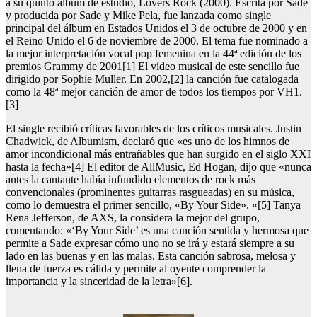
a su quinto álbum de estudio, Lovers Rock (2000). Escrita por Sade
y producida por Sade y Mike Pela, fue lanzada como single
principal del álbum en Estados Unidos el 3 de octubre de 2000 y en
el Reino Unido el 6 de noviembre de 2000. El tema fue nominado a
la mejor interpretación vocal pop femenina en la 44ª edición de los
premios Grammy de 2001[1] El vídeo musical de este sencillo fue
dirigido por Sophie Muller. En 2002,[2] la canción fue catalogada
como la 48ª mejor canción de amor de todos los tiempos por VH1.
[3]
El single recibió críticas favorables de los críticos musicales. Justin
Chadwick, de Albumism, declaró que «es uno de los himnos de
amor incondicional más entrañables que han surgido en el siglo XXI
hasta la fecha»[4] El editor de AllMusic, Ed Hogan, dijo que «nunca
antes la cantante había infundido elementos de rock más
convencionales (prominentes guitarras rasgueadas) en su música,
como lo demuestra el primer sencillo, «By Your Side». «[5] Tanya
Rena Jefferson, de AXS, la considera la mejor del grupo,
comentando: «‘By Your Side’ es una canción sentida y hermosa que
permite a Sade expresar cómo uno no se irá y estará siempre a su
lado en las buenas y en las malas. Esta canción sabrosa, melosa y
llena de fuerza es cálida y permite al oyente comprender la
importancia y la sinceridad de la letra»[6].