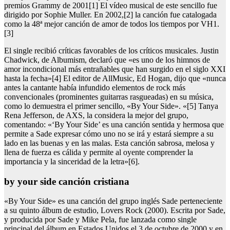
premios Grammy de 2001[1] El vídeo musical de este sencillo fue
dirigido por Sophie Muller. En 2002,[2] la canción fue catalogada
como la 48ª mejor canción de amor de todos los tiempos por VH1.
[3]
El single recibió críticas favorables de los críticos musicales. Justin
Chadwick, de Albumism, declaró que «es uno de los himnos de
amor incondicional más entrañables que han surgido en el siglo XXI
hasta la fecha»[4] El editor de AllMusic, Ed Hogan, dijo que «nunca
antes la cantante había infundido elementos de rock más
convencionales (prominentes guitarras rasgueadas) en su música,
como lo demuestra el primer sencillo, «By Your Side». «[5] Tanya
Rena Jefferson, de AXS, la considera la mejor del grupo,
comentando: «‘By Your Side’ es una canción sentida y hermosa que
permite a Sade expresar cómo uno no se irá y estará siempre a su
lado en las buenas y en las malas. Esta canción sabrosa, melosa y
llena de fuerza es cálida y permite al oyente comprender la
importancia y la sinceridad de la letra»[6].
by your side canción cristiana
«By Your Side» es una canción del grupo inglés Sade perteneciente
a su quinto álbum de estudio, Lovers Rock (2000). Escrita por Sade,
y producida por Sade y Mike Pela, fue lanzada como single
principal del álbum en Estados Unidos el 3 de octubre de 2000 y en