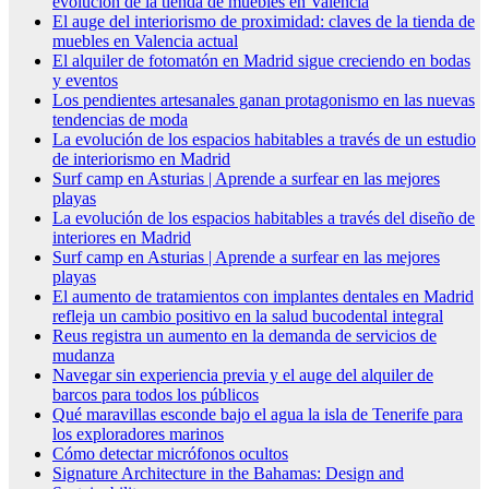
evolución de la tienda de muebles en Valencia
El auge del interiorismo de proximidad: claves de la tienda de
muebles en Valencia actual
El alquiler de fotomatón en Madrid sigue creciendo en bodas
y eventos
Los pendientes artesanales ganan protagonismo en las nuevas
tendencias de moda
La evolución de los espacios habitables a través de un estudio
de interiorismo en Madrid
Surf camp en Asturias | Aprende a surfear en las mejores
playas
La evolución de los espacios habitables a través del diseño de
interiores en Madrid
Surf camp en Asturias | Aprende a surfear en las mejores
playas
El aumento de tratamientos con implantes dentales en Madrid
refleja un cambio positivo en la salud bucodental integral
Reus registra un aumento en la demanda de servicios de
mudanza
Navegar sin experiencia previa y el auge del alquiler de
barcos para todos los públicos
Qué maravillas esconde bajo el agua la isla de Tenerife para
los exploradores marinos
Cómo detectar micrófonos ocultos
Signature Architecture in the Bahamas: Design and