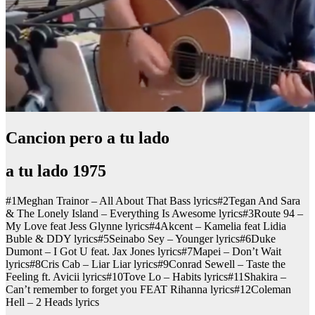
Cancion pero a tu lado
a tu lado 1975
#1Meghan Trainor – All About That Bass lyrics#2Tegan And Sara
& The Lonely Island – Everything Is Awesome lyrics#3Route 94 –
My Love feat Jess Glynne lyrics#4Akcent – Kamelia feat Lidia
Buble & DDY lyrics#5Seinabo Sey – Younger lyrics#6Duke
Dumont – I Got U feat. Jax Jones lyrics#7Mapei – Don’t Wait
lyrics#8Cris Cab – Liar Liar lyrics#9Conrad Sewell – Taste the
Feeling ft. Avicii lyrics#10Tove Lo – Habits lyrics#11Shakira –
Can’t remember to forget you FEAT Rihanna lyrics#12Coleman
Hell – 2 Heads lyrics