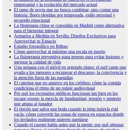
empresarial y la evolución del mercado actual
El ramo de novia que no busca combinar, sino contar una
historia: flores elegidas por temporada, estilo personal y
recuerdo emocional
La fitoterapia china se consolida en Madrid como alternativa
para el bienestar integral
Armarios a Medida en Sevilla: Diseños Exclusivos para
Aprovechar tu Espacio
Estudio fotográfico en Bilbao
Cómo aprovechar al máximo una escala en puerto
La fisioterapia preventiva gana terreno para evitar lesiones y
mejorar la calidad de vida
Una semana con el móvil en segundo plano: el surf camp que
ayuda a los menores a recuperar el descanso, la convivencia y
la atención fuera de las pantallas
El catering que no aparece en los créditos: cómo la comida
condiciona el ritmo de un rodaje audiovisual
Por qué los escenarios médicos funcionan tan bien en los
escape rooms: la mezcla de familiaridad, tensión y misterio
que atrapa al jugador
El rincón que salva una boda cuando la pista todavía está
vacía: cómo convertir las zonas de espera en espacios donde
los invitados realmente quieren quedarse
Cuando el cuerpo habla antes que la mente: por qué algunas
personas llegan al psicólogo después de meses de pruebas