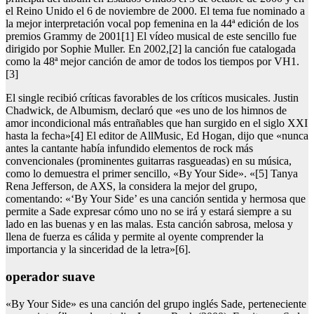
el Reino Unido el 6 de noviembre de 2000. El tema fue nominado a
la mejor interpretación vocal pop femenina en la 44ª edición de los
premios Grammy de 2001[1] El vídeo musical de este sencillo fue
dirigido por Sophie Muller. En 2002,[2] la canción fue catalogada
como la 48ª mejor canción de amor de todos los tiempos por VH1.
[3]
El single recibió críticas favorables de los críticos musicales. Justin
Chadwick, de Albumism, declaró que «es uno de los himnos de
amor incondicional más entrañables que han surgido en el siglo XXI
hasta la fecha»[4] El editor de AllMusic, Ed Hogan, dijo que «nunca
antes la cantante había infundido elementos de rock más
convencionales (prominentes guitarras rasgueadas) en su música,
como lo demuestra el primer sencillo, «By Your Side». «[5] Tanya
Rena Jefferson, de AXS, la considera la mejor del grupo,
comentando: «‘By Your Side’ es una canción sentida y hermosa que
permite a Sade expresar cómo uno no se irá y estará siempre a su
lado en las buenas y en las malas. Esta canción sabrosa, melosa y
llena de fuerza es cálida y permite al oyente comprender la
importancia y la sinceridad de la letra»[6].
operador suave
«By Your Side» es una canción del grupo inglés Sade, perteneciente