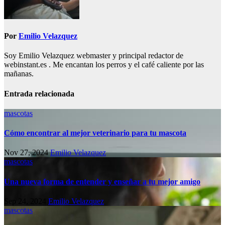
Por
Emilio Velazquez
Soy Emilio Velazquez webmaster y principal redactor de
webinstant.es . Me encantan los perros y el café caliente por las
mañanas.
Entrada relacionada
mascotas
Cómo encontrar al mejor veterinario para tu mascota
Nov 27, 2024
Emilio Velazquez
mascotas
Una nueva forma de entender y enseñar a tu mejor amigo
Sep 24, 2024
Emilio Velazquez
mascotas