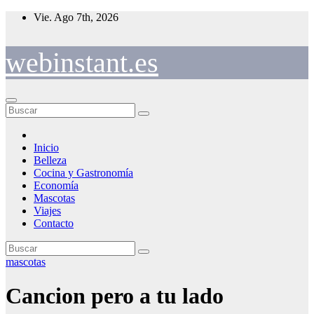
Saltar
Vie. Ago 7th, 2026
al
contenido
webinstant.es
Inicio
Belleza
Cocina y Gastronomía
Economía
Mascotas
Viajes
Contacto
mascotas
Cancion pero a tu lado