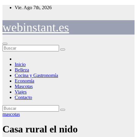
Saltar
Vie. Ago 7th, 2026
al
contenido
webinstant.es
Inicio
Belleza
Cocina y Gastronomía
Economía
Mascotas
Viajes
Contacto
mascotas
Casa rural el nido