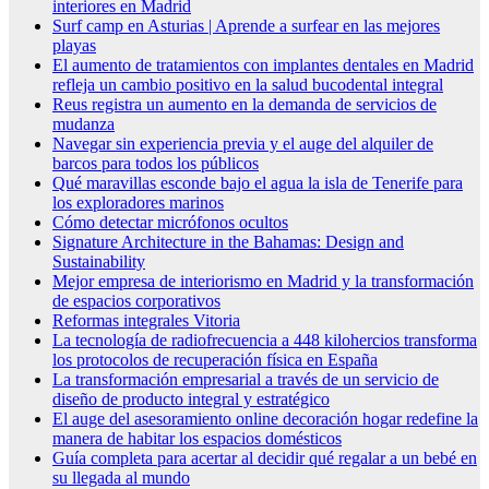
interiores en Madrid
Surf camp en Asturias | Aprende a surfear en las mejores
playas
El aumento de tratamientos con implantes dentales en Madrid
refleja un cambio positivo en la salud bucodental integral
Reus registra un aumento en la demanda de servicios de
mudanza
Navegar sin experiencia previa y el auge del alquiler de
barcos para todos los públicos
Qué maravillas esconde bajo el agua la isla de Tenerife para
los exploradores marinos
Cómo detectar micrófonos ocultos
Signature Architecture in the Bahamas: Design and
Sustainability
Mejor empresa de interiorismo en Madrid y la transformación
de espacios corporativos
Reformas integrales Vitoria
La tecnología de radiofrecuencia a 448 kilohercios transforma
los protocolos de recuperación física en España
La transformación empresarial a través de un servicio de
diseño de producto integral y estratégico
El auge del asesoramiento online decoración hogar redefine la
manera de habitar los espacios domésticos
Guía completa para acertar al decidir qué regalar a un bebé en
su llegada al mundo