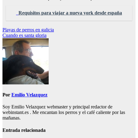
Requisitos para viajar a nueva york desde españa
Navegación
Playas de perros en galicia
Cuando es santa gloria
de
entradas
Por
Emilio Velazquez
Soy Emilio Velazquez webmaster y principal redactor de
webinstant.es . Me encantan los perros y el café caliente por las
mañanas.
Entrada relacionada