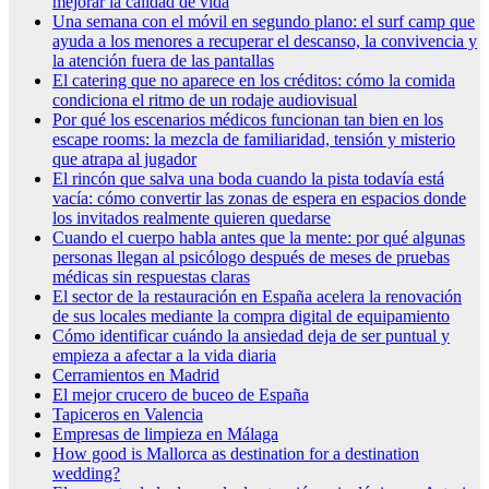
mejorar la calidad de vida
Una semana con el móvil en segundo plano: el surf camp que
ayuda a los menores a recuperar el descanso, la convivencia y
la atención fuera de las pantallas
El catering que no aparece en los créditos: cómo la comida
condiciona el ritmo de un rodaje audiovisual
Por qué los escenarios médicos funcionan tan bien en los
escape rooms: la mezcla de familiaridad, tensión y misterio
que atrapa al jugador
El rincón que salva una boda cuando la pista todavía está
vacía: cómo convertir las zonas de espera en espacios donde
los invitados realmente quieren quedarse
Cuando el cuerpo habla antes que la mente: por qué algunas
personas llegan al psicólogo después de meses de pruebas
médicas sin respuestas claras
El sector de la restauración en España acelera la renovación
de sus locales mediante la compra digital de equipamiento
Cómo identificar cuándo la ansiedad deja de ser puntual y
empieza a afectar a la vida diaria
Cerramientos en Madrid
El mejor crucero de buceo de España
Tapiceros en Valencia
Empresas de limpieza en Málaga
How good is Mallorca as destination for a destination
wedding?