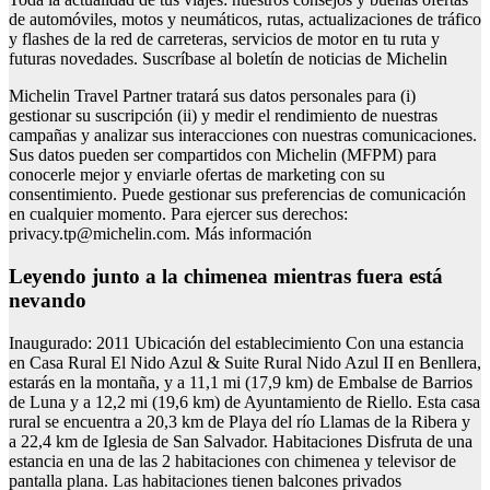
de automóviles, motos y neumáticos, rutas, actualizaciones de tráfico
y flashes de la red de carreteras, servicios de motor en tu ruta y
futuras novedades. Suscríbase al boletín de noticias de Michelin
Michelin Travel Partner tratará sus datos personales para (i)
gestionar su suscripción (ii) y medir el rendimiento de nuestras
campañas y analizar sus interacciones con nuestras comunicaciones.
Sus datos pueden ser compartidos con Michelin (MFPM) para
conocerle mejor y enviarle ofertas de marketing con su
consentimiento. Puede gestionar sus preferencias de comunicación
en cualquier momento. Para ejercer sus derechos:
privacy.tp@michelin.com
. Más información
Leyendo junto a la chimenea mientras fuera está
nevando
Inaugurado: 2011 Ubicación del establecimiento Con una estancia
en Casa Rural El Nido Azul & Suite Rural Nido Azul II en Benllera,
estarás en la montaña, y a 11,1 mi (17,9 km) de Embalse de Barrios
de Luna y a 12,2 mi (19,6 km) de Ayuntamiento de Riello. Esta casa
rural se encuentra a 20,3 km de Playa del río Llamas de la Ribera y
a 22,4 km de Iglesia de San Salvador. Habitaciones Disfruta de una
estancia en una de las 2 habitaciones con chimenea y televisor de
pantalla plana. Las habitaciones tienen balcones privados