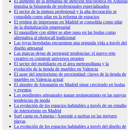
El aumento de la demanda de atención psicológica en Asturias
impulsa la búsqueda de profesionales especializados
El sector de la pintura profesional y la alta decoración se
consolida como pilar en la reforma de espacios
El renting de impresoras en Madrid se consolida como pilar
de la digitalización empresarial
El maquillaje con glitter se abre paso en las bodas como
alternativa al photocall tradicional
Las joyas heredadas encuentran una segunda vida a través del
diseño artesanal
Las marcas dejan de perseguir tendencias: el nuevo reto
creativo es construir universos propios
El sector del mobiliario en el área metropolitana y la
evolución de la tienda de muebles en Valencia
El auge del interiorismo de proximidad: claves de la tienda de
muebles en Valencia actual
El alquiler de fotomatón en Madrid sigue creciendo en bodas
y eventos
Los pendientes artesanales ganan protagonismo en las nuevas
tendencias de moda
La evolución de los espacios habitables a través de un estudio
de interiorismo en Madrid
Surf camp en Asturias | Aprende a surfear en las mejores
playas
La evolución de los espacios habitables a través del diseño de