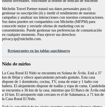
futuras novedades. Suscríbase al boletín de noticias de Michelin
Michelin Travel Partner tratará sus datos personales para (i)
gestionar su suscripción (ii) y medir el rendimiento de nuestras
campañas y analizar sus interacciones con nuestras comunicaciones.
Sus datos pueden ser compartidos con Michelin (MFPM) para
conocerle mejor y enviarle ofertas de marketing con su
consentimiento. Puede gestionar sus preferencias de comunicación
en cualquier momento. Para ejercer sus derechos:
privacy.tp@michelin.com
.
Restaurantes en las tablas sanchinarro
Nido de mirlos
La Casa Rural El Nido se encuentra en Solana de Ávila. Está a 37
km de Béjar y ofrece aparcamiento privado gratuito. Esta casa
dispone de 1 dormitorio, cocina, TV, zona de estar y 1 baño con
bañera. El alojamiento dispone de toallas y ropa de cama. Candeleda
se encuentra a 36 km de la casa, mientras que El Barco de Ávila está
a 10 km. El aeropuerto más cercano es el de Salamanca, a 71 km de
la Casa Rural El Nido.
Toda la actualidad de tus viajes: nuestros consejos y buenas ofertas