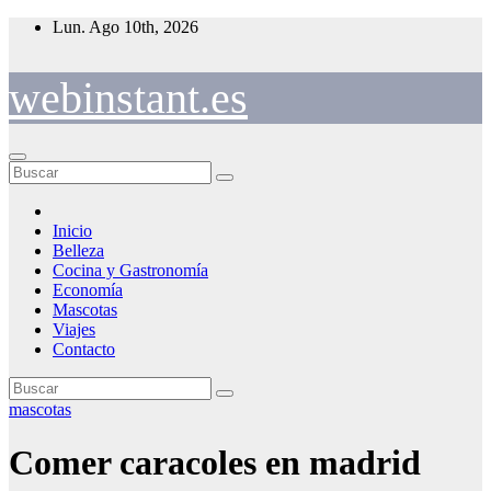
Saltar
Lun. Ago 10th, 2026
al
contenido
webinstant.es
Inicio
Belleza
Cocina y Gastronomía
Economía
Mascotas
Viajes
Contacto
mascotas
Comer caracoles en madrid