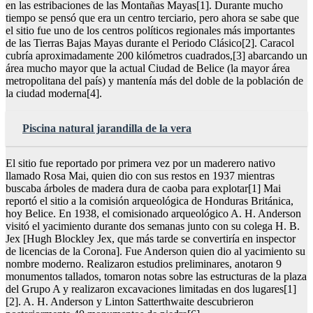
en las estribaciones de las Montañas Mayas[1]. Durante mucho
tiempo se pensó que era un centro terciario, pero ahora se sabe que
el sitio fue uno de los centros políticos regionales más importantes
de las Tierras Bajas Mayas durante el Periodo Clásico[2]. Caracol
cubría aproximadamente 200 kilómetros cuadrados,[3] abarcando un
área mucho mayor que la actual Ciudad de Belice (la mayor área
metropolitana del país) y mantenía más del doble de la población de
la ciudad moderna[4].
Piscina natural jarandilla de la vera
El sitio fue reportado por primera vez por un maderero nativo
llamado Rosa Mai, quien dio con sus restos en 1937 mientras
buscaba árboles de madera dura de caoba para explotar[1] Mai
reportó el sitio a la comisión arqueológica de Honduras Británica,
hoy Belice. En 1938, el comisionado arqueológico A. H. Anderson
visitó el yacimiento durante dos semanas junto con su colega H. B.
Jex [Hugh Blockley Jex, que más tarde se convertiría en inspector
de licencias de la Corona]. Fue Anderson quien dio al yacimiento su
nombre moderno. Realizaron estudios preliminares, anotaron 9
monumentos tallados, tomaron notas sobre las estructuras de la plaza
del Grupo A y realizaron excavaciones limitadas en dos lugares[1]
[2]. A. H. Anderson y Linton Satterthwaite descubrieron