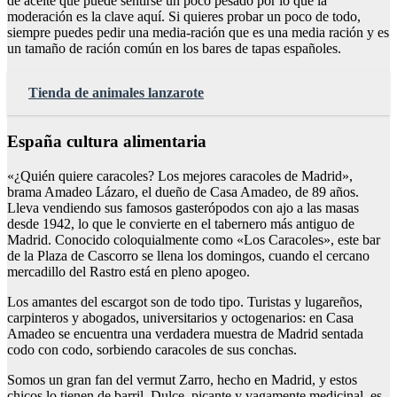
de aceite que puede sentirse un poco pesado por lo que la
moderación es la clave aquí. Si quieres probar un poco de todo,
siempre puedes pedir una media-ración que es una media ración y es
un tamaño de ración común en los bares de tapas españoles.
Tienda de animales lanzarote
España cultura alimentaria
«¿Quién quiere caracoles? Los mejores caracoles de Madrid»,
brama Amadeo Lázaro, el dueño de Casa Amadeo, de 89 años.
Lleva vendiendo sus famosos gasterópodos con ajo a las masas
desde 1942, lo que le convierte en el tabernero más antiguo de
Madrid. Conocido coloquialmente como «Los Caracoles», este bar
de la Plaza de Cascorro se llena los domingos, cuando el cercano
mercadillo del Rastro está en pleno apogeo.
Los amantes del escargot son de todo tipo. Turistas y lugareños,
carpinteros y abogados, universitarios y octogenarios: en Casa
Amadeo se encuentra una verdadera muestra de Madrid sentada
codo con codo, sorbiendo caracoles de sus conchas.
Somos un gran fan del vermut Zarro, hecho en Madrid, y estos
chicos lo tienen de barril. Dulce, picante y vagamente medicinal, es