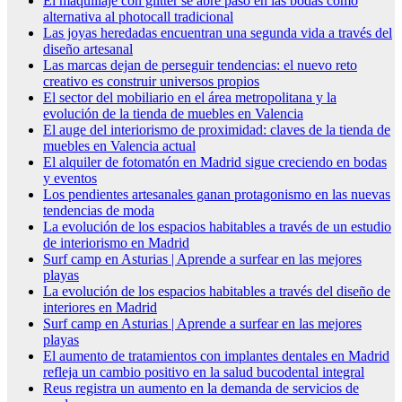
El maquillaje con glitter se abre paso en las bodas como
alternativa al photocall tradicional
Las joyas heredadas encuentran una segunda vida a través del
diseño artesanal
Las marcas dejan de perseguir tendencias: el nuevo reto
creativo es construir universos propios
El sector del mobiliario en el área metropolitana y la
evolución de la tienda de muebles en Valencia
El auge del interiorismo de proximidad: claves de la tienda de
muebles en Valencia actual
El alquiler de fotomatón en Madrid sigue creciendo en bodas
y eventos
Los pendientes artesanales ganan protagonismo en las nuevas
tendencias de moda
La evolución de los espacios habitables a través de un estudio
de interiorismo en Madrid
Surf camp en Asturias | Aprende a surfear en las mejores
playas
La evolución de los espacios habitables a través del diseño de
interiores en Madrid
Surf camp en Asturias | Aprende a surfear en las mejores
playas
El aumento de tratamientos con implantes dentales en Madrid
refleja un cambio positivo en la salud bucodental integral
Reus registra un aumento en la demanda de servicios de