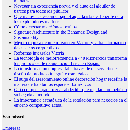
mudanza
Navegar sin experiencia previa y el auge del alquiler de
barcos para todos los públicos
Qué maravillas esconde bajo el agua la isla de Tenerife para
los exploradores marinos
Cómo detectar micrófonos ocultos
Signature Architecture in the Bahamas: Design and
Sustainability
Mejor empresa de interiorismo en Madrid y la transformación
de espacios corporativos
Reformas integrales Vitoria
La tecnología de radiofrecuencia a 448 kilohercios transforma
los protocolos de recuperación física en España
La transformación empresarial a través de un servicio de
diseño de producto integral y estratégico
El auge del asesoramiento online decoración hogar redefine la
manera de habitar los espacios domésticos
Guía completa para acertar al decidir qué regalar a un bebé en
su llegada al mundo
La importancia estratégica de la rotulación para negocios en el
entorno competitivo actual
You missed
Empresas