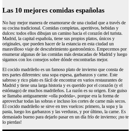
Las 10 mejores comidas españolas
No hay mejor manera de enamorarse de una ciudad que a través de
su cocina tradicional. Comidas completas, aperitivos, bebidas y
dulces: todos ellos dibujan un camino hacia el corazón del turista.
Madrid, la capital española, tiene sus propios platos, únicos y
originales, que pueden hacer de la estancia en esta ciudad un
maravilloso viaje de descubrimiento gastronómico. Empecemos por
enumerar algunas de las comidas más destacadas de Madrid y luego
sigamos con los consejos sobre dónde encontrarlas mejor.
El cocido madrileño es un famoso plato de invierno que consta de
tres partes diferentes: una sopa espesa, garbanzos y carne. Este
sabroso y rico plato es fácil de encontrar en varios restaurantes de
Madrid y tiene una larga historia y es querido por el corazón (y el
estómago) de muchos madrileños. La razón es su origen. Este guiso
se llamaba antiguamente «olla podrida», porque era la forma de
aprovechar todas las sobras e incluso los cortes de carne más secos.
El cocido madrileño se sirve en tres vuelcos: primero, la sopa y la
pasta, luego los garbanzos y las verduras, y por último, la carne. Es
demasiado bueno para dejarlo pasar en un día frío de invierno; ¡no te
lo pierdas!