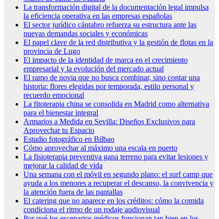
La transformación digital de la documentación legal impulsa
la eficiencia operativa en las empresas españolas
El sector jurídico cántabro refuerza su estructura ante las
nuevas demandas sociales y económicas
El papel clave de la red distributiva y la gestión de flotas en la
provincia de Lugo
El impacto de la identidad de marca en el crecimiento
empresarial y la evolución del mercado actual
El ramo de novia que no busca combinar, sino contar una
historia: flores elegidas por temporada, estilo personal y
recuerdo emocional
La fitoterapia china se consolida en Madrid como alternativa
para el bienestar integral
Armarios a Medida en Sevilla: Diseños Exclusivos para
Aprovechar tu Espacio
Estudio fotográfico en Bilbao
Cómo aprovechar al máximo una escala en puerto
La fisioterapia preventiva gana terreno para evitar lesiones y
mejorar la calidad de vida
Una semana con el móvil en segundo plano: el surf camp que
ayuda a los menores a recuperar el descanso, la convivencia y
la atención fuera de las pantallas
El catering que no aparece en los créditos: cómo la comida
condiciona el ritmo de un rodaje audiovisual
Por qué los escenarios médicos funcionan tan bien en los