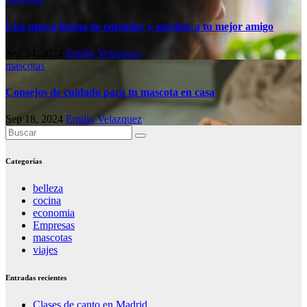
Una nueva forma de entender y enseñar a tu mejor amigo
Sep 24, 2024
Emilio Velazquez
mascotas
Consejos de cuidado para tu mascota en casa
Sep 18, 2024
Emilio Velazquez
Categorías
belleza
cocina
economia
Empresas
mascotas
viajes
Entradas recientes
Clases de canto en Madrid