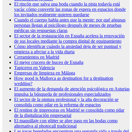
El rincón que salva una boda cuando la pista todavía está
vacía: cómo convertir las zonas de espera en espacios donde
los invitados realmente quieren quedarse
Cuando el cuerpo habla antes que la mente: por qué algunas
personas llegan al psicólogo después de meses de pruebas
médicas sin respuestas claras
El sector de la restauración en España acelera la renovación
de sus locales mediante la compra digital de equipamiento
Cómo identificar cuándo la ansiedad deja de ser puntual y
empieza a afectar a la vida diaria
Cerramientos en Madrid
El mejor crucero de buceo de España
Tapiceros en Valencia
Empresas de limpieza en Málaga
How good is Mallorca as destination for a destination
wedding?
El aumento de la demanda de atención psicológica en Asturias
impulsa la búsqueda de profesionales especializados
El sector de la pintura profesional y la alta decoración se
consolida como pilar en la reforma de espacios
El renting de impresoras en Madrid se consolida como pilar
de la digitalización empresarial
El maquillaje con glitter se abre paso en las bodas como
alternativa al photocall tradicional
Las joyas heredadas encuentran una segunda vida a través del