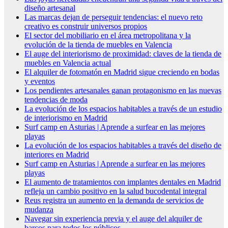
diseño artesanal
Las marcas dejan de perseguir tendencias: el nuevo reto
creativo es construir universos propios
El sector del mobiliario en el área metropolitana y la
evolución de la tienda de muebles en Valencia
El auge del interiorismo de proximidad: claves de la tienda de
muebles en Valencia actual
El alquiler de fotomatón en Madrid sigue creciendo en bodas
y eventos
Los pendientes artesanales ganan protagonismo en las nuevas
tendencias de moda
La evolución de los espacios habitables a través de un estudio
de interiorismo en Madrid
Surf camp en Asturias | Aprende a surfear en las mejores
playas
La evolución de los espacios habitables a través del diseño de
interiores en Madrid
Surf camp en Asturias | Aprende a surfear en las mejores
playas
El aumento de tratamientos con implantes dentales en Madrid
refleja un cambio positivo en la salud bucodental integral
Reus registra un aumento en la demanda de servicios de
mudanza
Navegar sin experiencia previa y el auge del alquiler de
barcos para todos los públicos