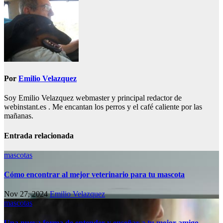
entradas
Por
Emilio Velazquez
Soy Emilio Velazquez webmaster y principal redactor de
webinstant.es . Me encantan los perros y el café caliente por las
mañanas.
Entrada relacionada
mascotas
Cómo encontrar al mejor veterinario para tu mascota
Nov 27, 2024
Emilio Velazquez
mascotas
Una nueva forma de entender y enseñar a tu mejor amigo