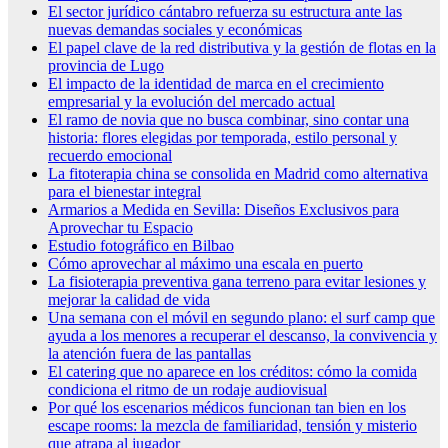
El sector jurídico cántabro refuerza su estructura ante las
nuevas demandas sociales y económicas
El papel clave de la red distributiva y la gestión de flotas en la
provincia de Lugo
El impacto de la identidad de marca en el crecimiento
empresarial y la evolución del mercado actual
El ramo de novia que no busca combinar, sino contar una
historia: flores elegidas por temporada, estilo personal y
recuerdo emocional
La fitoterapia china se consolida en Madrid como alternativa
para el bienestar integral
Armarios a Medida en Sevilla: Diseños Exclusivos para
Aprovechar tu Espacio
Estudio fotográfico en Bilbao
Cómo aprovechar al máximo una escala en puerto
La fisioterapia preventiva gana terreno para evitar lesiones y
mejorar la calidad de vida
Una semana con el móvil en segundo plano: el surf camp que
ayuda a los menores a recuperar el descanso, la convivencia y
la atención fuera de las pantallas
El catering que no aparece en los créditos: cómo la comida
condiciona el ritmo de un rodaje audiovisual
Por qué los escenarios médicos funcionan tan bien en los
escape rooms: la mezcla de familiaridad, tensión y misterio
que atrapa al jugador