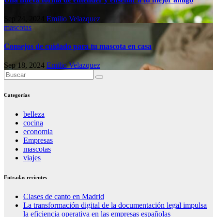
Sep 24, 2024
Emilio Velazquez
mascotas
Consejos de cuidado para tu mascota en casa
Sep 18, 2024
Emilio Velazquez
Categorías
belleza
cocina
economia
Empresas
mascotas
viajes
Entradas recientes
Clases de canto en Madrid
La transformación digital de la documentación legal impulsa
la eficiencia operativa en las empresas españolas