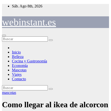
Saltar
Sáb. Ago 8th, 2026
al
contenido
webinstant.es
Inicio
Belleza
Cocina y Gastronomía
Economía
Mascotas
Viajes
Contacto
mascotas
Como llegar al ikea de alcorcon