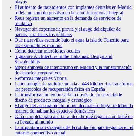
playas
El aumento de tratamientos con implantes dentales en Madrid
refleja un cambio positivo en la salud bucodental integral
Reus registra un aumento en la demanda de servicios de
mudanza
Navegar sin experiencia previa y el auge del alquiler de
barcos para todos los públicos
Qué maravillas esconde bajo el agua la isla de Tenerife para
los exploradores marinos
Cómo detectar micrófonos ocultos
Signature Architecture in the Bahamas: Design and
Sustainability
Mejor empresa de interiorismo en Madrid y la transformación
de espacios corporativos
Reformas integrales Vitoria
La tecnología de radiofrecuencia a 448 kilohercios transforma
los protocolos de recuperación física en España
La transformación empresarial a través de un servicio de
diseño de producto integral y estratégico
El auge del asesoramiento online decoración hogar redefine la
manera de habitar los espacios domésticos
Guía completa para acertar al decidir qué regalar a un bebé en
su llegada al mundo
La importancia estratégica de la rotulación para negocios en el
entorno competitivo actual