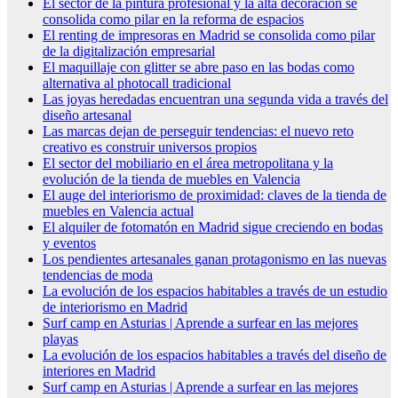
El sector de la pintura profesional y la alta decoración se
consolida como pilar en la reforma de espacios
El renting de impresoras en Madrid se consolida como pilar
de la digitalización empresarial
El maquillaje con glitter se abre paso en las bodas como
alternativa al photocall tradicional
Las joyas heredadas encuentran una segunda vida a través del
diseño artesanal
Las marcas dejan de perseguir tendencias: el nuevo reto
creativo es construir universos propios
El sector del mobiliario en el área metropolitana y la
evolución de la tienda de muebles en Valencia
El auge del interiorismo de proximidad: claves de la tienda de
muebles en Valencia actual
El alquiler de fotomatón en Madrid sigue creciendo en bodas
y eventos
Los pendientes artesanales ganan protagonismo en las nuevas
tendencias de moda
La evolución de los espacios habitables a través de un estudio
de interiorismo en Madrid
Surf camp en Asturias | Aprende a surfear en las mejores
playas
La evolución de los espacios habitables a través del diseño de
interiores en Madrid
Surf camp en Asturias | Aprende a surfear en las mejores