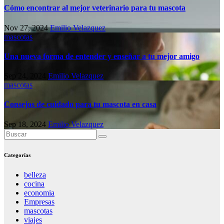
Cómo encontrar al mejor veterinario para tu mascota
Nov 27, 2024
Emilio Velazquez
mascotas
Una nueva forma de entender y enseñar a tu mejor amigo
Sep 24, 2024
Emilio Velazquez
mascotas
Consejos de cuidado para tu mascota en casa
Sep 18, 2024
Emilio Velazquez
Categorías
belleza
cocina
economia
Empresas
mascotas
viajes