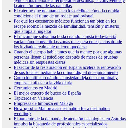
ayuda a los menores a recuperar el descanso, la convivencia y
la atención fuera de las pantallas
El catering que no aparece en los créditos: cómo la comida
condiciona el ritmo de un rodaje audiovisual
Por qué los escenarios médicos funcionan tan bien en los
escape rooms: la mezcla de familiaridad, tensión y misterio
que atrapa al jugador
El rincón que salva una boda cuando la pista todavía está
vacía: cómo convertir las zonas de espera en espacios donde
los invitados realmente quieren quedarse
Cuando el cuerpo habla antes que la mente: por qué algunas
personas llegan al psicólogo después de meses de pruebas
médicas sin respuestas claras
El sector de la restauración en España acelera la renovación
de sus locales mediante la compra digital de equipamiento
Cómo identificar cuándo la ansiedad deja de ser puntual y
empieza a afectar a la vida diaria
Cerramientos en Madrid
El mejor crucero de buceo de España
Tapiceros en Valencia
Empresas de limpieza en Málaga
How good is Mallorca as destination for a destination
wedding?
El aumento de la demanda de atención psicológica en Asturias
impulsa la búsqueda de profesionales especializados