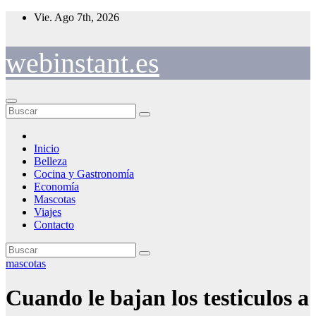
Saltar
Vie. Ago 7th, 2026
al
contenido
webinstant.es
Inicio
Belleza
Cocina y Gastronomía
Economía
Mascotas
Viajes
Contacto
mascotas
Cuando le bajan los testiculos a