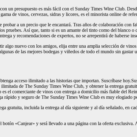
d con un presupuesto es más fácil con el Sunday Times Wine Club. Desde 
ama de vinos, cervezas, sidras y licores, es el minorista online de refe
 probar a un precio que le encantará. Tras años de colaboración con fa
os pruebes. Así que, tanto si es un amante del tinto como del blanco o 
ntrega y recomendaciones de expertos, no se arrepentirá de haberse insc
rtir algo nuevo con los amigos, elija entre una amplia selección de vino
lgunas de las mejores bodegas y viñedos de todo el mundo sin gastar u
nga acceso ilimitado a las historias que importan. Suscríbase hoy.Su
a ilimitada de The Sunday Times Wine Club, y obtener la entrega gratuit
 es el comerciante de vinos con entrega a domicilio más fiable del Rei
ntrega rápido y seguro de The Sunday Times Wine Club es muy elogiado
ega gratuita, incluida la entrega al día siguiente y al día señalado, en
l botón «Canjear» y será llevado a una página con la oferta exclusiva. A