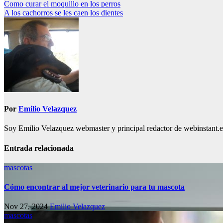
Navegación
Como curar el moquillo en los perros
A los cachorros se les caen los dientes
de
entradas
Por
Emilio Velazquez
Soy Emilio Velazquez webmaster y principal redactor de webinstant.es 
Entrada relacionada
mascotas
Cómo encontrar al mejor veterinario para tu mascota
Nov 27, 2024
Emilio Velazquez
mascotas