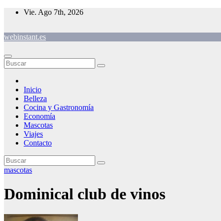
Saltar
Vie. Ago 7th, 2026
al
contenido
webinstant.es
Inicio
Belleza
Cocina y Gastronomía
Economía
Mascotas
Viajes
Contacto
mascotas
Dominical club de vinos