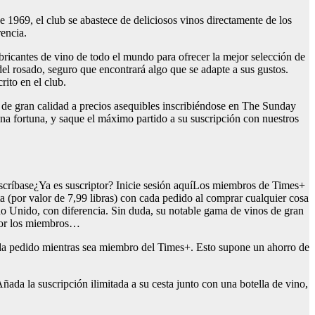
1969, el club se abastece de deliciosos vinos directamente de los
rencia.
bricantes de vino de todo el mundo para ofrecer la mejor selección de
del rosado, seguro que encontrará algo que se adapte a sus gustos.
rito en el club.
s de gran calidad a precios asequibles inscribiéndose en The Sunday
na fortuna, y saque el máximo partido a su suscripción con nuestros
scríbase¿Ya es suscriptor? Inicie sesión aquíLos miembros de Times+
a (por valor de 7,99 libras) con cada pedido al comprar cualquier cosa
no Unido, con diferencia. Sin duda, su notable gama de vinos de gran
 por los miembros…
 cada pedido mientras sea miembro del Times+. Esto supone un ahorro de
ñada la suscripción ilimitada a su cesta junto con una botella de vino,