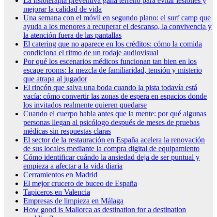
La fisioterapia preventiva gana terreno para evitar lesiones y
mejorar la calidad de vida
Una semana con el móvil en segundo plano: el surf camp que
ayuda a los menores a recuperar el descanso, la convivencia y
la atención fuera de las pantallas
El catering que no aparece en los créditos: cómo la comida
condiciona el ritmo de un rodaje audiovisual
Por qué los escenarios médicos funcionan tan bien en los
escape rooms: la mezcla de familiaridad, tensión y misterio
que atrapa al jugador
El rincón que salva una boda cuando la pista todavía está
vacía: cómo convertir las zonas de espera en espacios donde
los invitados realmente quieren quedarse
Cuando el cuerpo habla antes que la mente: por qué algunas
personas llegan al psicólogo después de meses de pruebas
médicas sin respuestas claras
El sector de la restauración en España acelera la renovación
de sus locales mediante la compra digital de equipamiento
Cómo identificar cuándo la ansiedad deja de ser puntual y
empieza a afectar a la vida diaria
Cerramientos en Madrid
El mejor crucero de buceo de España
Tapiceros en Valencia
Empresas de limpieza en Málaga
How good is Mallorca as destination for a destination