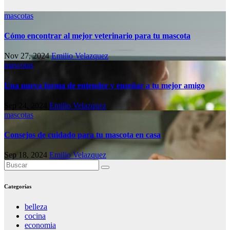
mascotas
Cómo encontrar al mejor veterinario para tu mascota
Nov 27, 2024
Emilio Velazquez
mascotas
Una nueva forma de entender y enseñar a tu mejor amigo
Sep 24, 2024
Emilio Velazquez
mascotas
Consejos de cuidado para tu mascota en casa
Sep 18, 2024
Emilio Velazquez
Categorías
belleza
cocina
economia