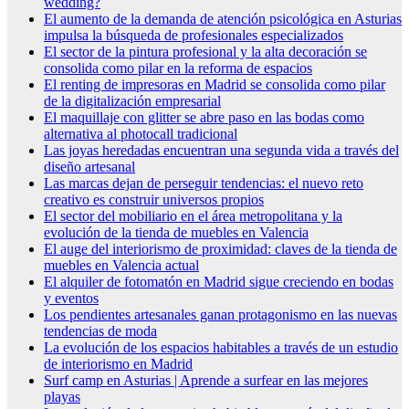
wedding?
El aumento de la demanda de atención psicológica en Asturias
impulsa la búsqueda de profesionales especializados
El sector de la pintura profesional y la alta decoración se
consolida como pilar en la reforma de espacios
El renting de impresoras en Madrid se consolida como pilar
de la digitalización empresarial
El maquillaje con glitter se abre paso en las bodas como
alternativa al photocall tradicional
Las joyas heredadas encuentran una segunda vida a través del
diseño artesanal
Las marcas dejan de perseguir tendencias: el nuevo reto
creativo es construir universos propios
El sector del mobiliario en el área metropolitana y la
evolución de la tienda de muebles en Valencia
El auge del interiorismo de proximidad: claves de la tienda de
muebles en Valencia actual
El alquiler de fotomatón en Madrid sigue creciendo en bodas
y eventos
Los pendientes artesanales ganan protagonismo en las nuevas
tendencias de moda
La evolución de los espacios habitables a través de un estudio
de interiorismo en Madrid
Surf camp en Asturias | Aprende a surfear en las mejores
playas