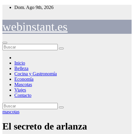
Saltar
Dom. Ago 9th, 2026
al
contenido
webinstant.es
Inicio
Belleza
Cocina y Gastronomía
Economía
Mascotas
Viajes
Contacto
mascotas
El secreto de arlanza