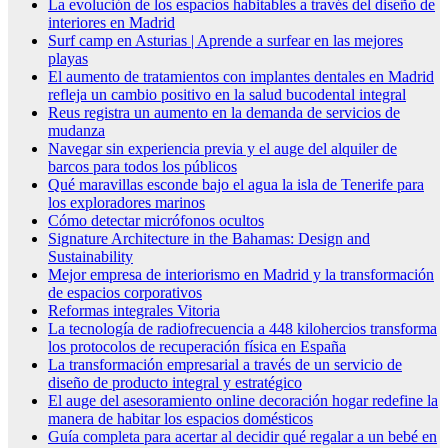
La evolución de los espacios habitables a través del diseño de
interiores en Madrid
Surf camp en Asturias | Aprende a surfear en las mejores
playas
El aumento de tratamientos con implantes dentales en Madrid
refleja un cambio positivo en la salud bucodental integral
Reus registra un aumento en la demanda de servicios de
mudanza
Navegar sin experiencia previa y el auge del alquiler de
barcos para todos los públicos
Qué maravillas esconde bajo el agua la isla de Tenerife para
los exploradores marinos
Cómo detectar micrófonos ocultos
Signature Architecture in the Bahamas: Design and
Sustainability
Mejor empresa de interiorismo en Madrid y la transformación
de espacios corporativos
Reformas integrales Vitoria
La tecnología de radiofrecuencia a 448 kilohercios transforma
los protocolos de recuperación física en España
La transformación empresarial a través de un servicio de
diseño de producto integral y estratégico
El auge del asesoramiento online decoración hogar redefine la
manera de habitar los espacios domésticos
Guía completa para acertar al decidir qué regalar a un bebé en