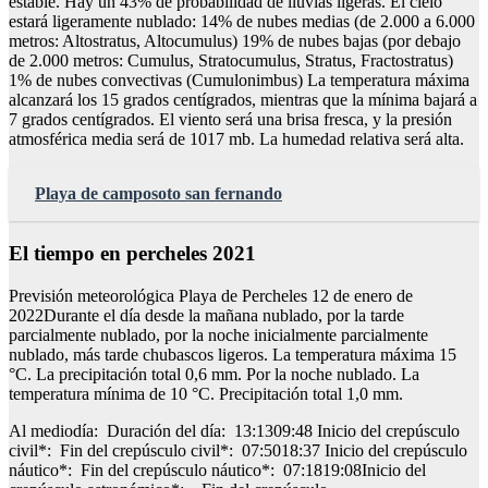
estable. Hay un 43% de probabilidad de lluvias ligeras. El cielo
estará ligeramente nublado: 14% de nubes medias (de 2.000 a 6.000
metros: Altostratus, Altocumulus) 19% de nubes bajas (por debajo
de 2.000 metros: Cumulus, Stratocumulus, Stratus, Fractostratus)
1% de nubes convectivas (Cumulonimbus) La temperatura máxima
alcanzará los 15 grados centígrados, mientras que la mínima bajará a
7 grados centígrados. El viento será una brisa fresca, y la presión
atmosférica media será de 1017 mb. La humedad relativa será alta.
Playa de camposoto san fernando
El tiempo en percheles 2021
Previsión meteorológica Playa de Percheles 12 de enero de
2022Durante el día desde la mañana nublado, por la tarde
parcialmente nublado, por la noche inicialmente parcialmente
nublado, más tarde chubascos ligeros. La temperatura máxima 15
°C. La precipitación total 0,6 mm. Por la noche nublado. La
temperatura mínima de 10 °C. Precipitación total 1,0 mm.
Al mediodía: Duración del día: 13:1309:48 Inicio del crepúsculo
civil*: Fin del crepúsculo civil*: 07:5018:37 Inicio del crepúsculo
náutico*: Fin del crepúsculo náutico*: 07:1819:08Inicio del