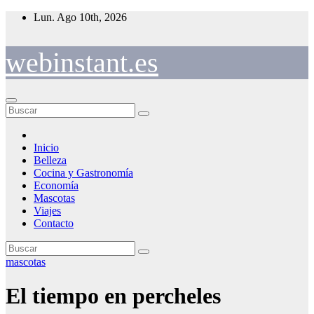
Saltar
Lun. Ago 10th, 2026
al
contenido
webinstant.es
Inicio
Belleza
Cocina y Gastronomía
Economía
Mascotas
Viajes
Contacto
mascotas
El tiempo en percheles