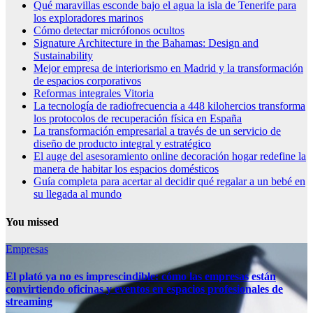
Qué maravillas esconde bajo el agua la isla de Tenerife para
los exploradores marinos
Cómo detectar micrófonos ocultos
Signature Architecture in the Bahamas: Design and
Sustainability
Mejor empresa de interiorismo en Madrid y la transformación
de espacios corporativos
Reformas integrales Vitoria
La tecnología de radiofrecuencia a 448 kilohercios transforma
los protocolos de recuperación física en España
La transformación empresarial a través de un servicio de
diseño de producto integral y estratégico
El auge del asesoramiento online decoración hogar redefine la
manera de habitar los espacios domésticos
Guía completa para acertar al decidir qué regalar a un bebé en
su llegada al mundo
You missed
Empresas
El plató ya no es imprescindible: cómo las empresas están
convirtiendo oficinas y eventos en espacios profesionales de
streaming