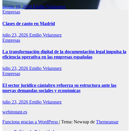
agosto 10, 2026
Emilio Velazquez
Empresas
Clases de canto en Madrid
julio 23, 2026
Emilio Velazquez
Empresas
La transformación digital de la documentación legal impulsa la
eficiencia operativa en las empresas españolas
julio 23, 2026
Emilio Velazquez
Empresas
El sector jurídico cántabro refuerza su estructura ante las
nuevas demandas sociales y económicas
julio 23, 2026
Emilio Velazquez
webinstant.es
Funciona gracias a WordPress
|
Tema: Newsup de
Themeansar