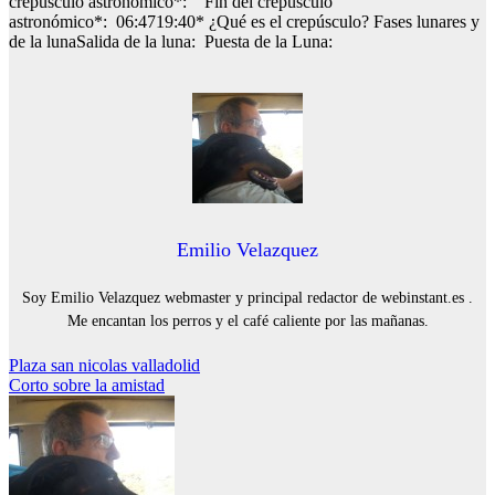
crepúsculo astronómico*: Fin del crepúsculo
astronómico*: 06:4719:40* ¿Qué es el crepúsculo? Fases lunares y
de la lunaSalida de la luna: Puesta de la Luna:
Emilio Velazquez
Soy Emilio Velazquez webmaster y principal redactor de webinstant.es .
Me encantan los perros y el café caliente por las mañanas.
Navegación
Plaza san nicolas valladolid
Corto sobre la amistad
de
entradas