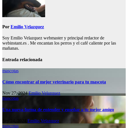
Por
Emilio Velazquez
Soy Emilio Velazquez webmaster y principal redactor de
webinstant.es . Me encantan los perros y el café caliente por las
mañanas.
Entrada relacionada
mascotas
Cómo encontrar al mejor veterinario para tu mascota
Nov 27, 2024
Emilio Velazquez
mascotas
Una nueva forma de entender y enseñar a tu mejor amigo
Sep 24, 2024
Emilio Velazquez
mascotas