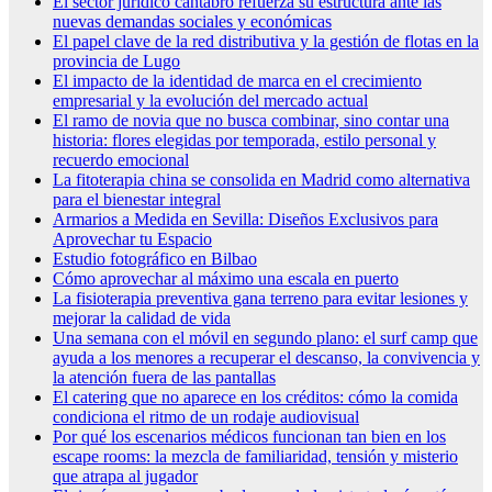
El sector jurídico cántabro refuerza su estructura ante las
nuevas demandas sociales y económicas
El papel clave de la red distributiva y la gestión de flotas en la
provincia de Lugo
El impacto de la identidad de marca en el crecimiento
empresarial y la evolución del mercado actual
El ramo de novia que no busca combinar, sino contar una
historia: flores elegidas por temporada, estilo personal y
recuerdo emocional
La fitoterapia china se consolida en Madrid como alternativa
para el bienestar integral
Armarios a Medida en Sevilla: Diseños Exclusivos para
Aprovechar tu Espacio
Estudio fotográfico en Bilbao
Cómo aprovechar al máximo una escala en puerto
La fisioterapia preventiva gana terreno para evitar lesiones y
mejorar la calidad de vida
Una semana con el móvil en segundo plano: el surf camp que
ayuda a los menores a recuperar el descanso, la convivencia y
la atención fuera de las pantallas
El catering que no aparece en los créditos: cómo la comida
condiciona el ritmo de un rodaje audiovisual
Por qué los escenarios médicos funcionan tan bien en los
escape rooms: la mezcla de familiaridad, tensión y misterio
que atrapa al jugador