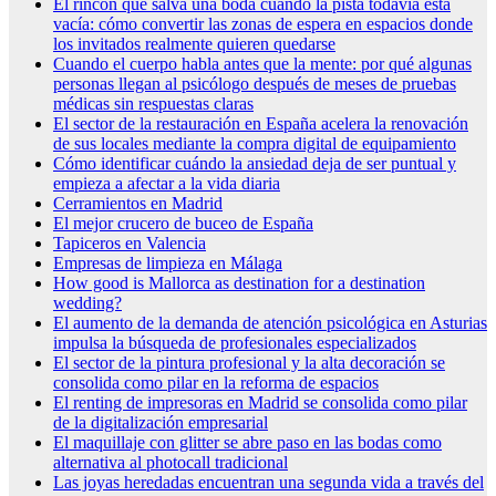
El rincón que salva una boda cuando la pista todavía está
vacía: cómo convertir las zonas de espera en espacios donde
los invitados realmente quieren quedarse
Cuando el cuerpo habla antes que la mente: por qué algunas
personas llegan al psicólogo después de meses de pruebas
médicas sin respuestas claras
El sector de la restauración en España acelera la renovación
de sus locales mediante la compra digital de equipamiento
Cómo identificar cuándo la ansiedad deja de ser puntual y
empieza a afectar a la vida diaria
Cerramientos en Madrid
El mejor crucero de buceo de España
Tapiceros en Valencia
Empresas de limpieza en Málaga
How good is Mallorca as destination for a destination
wedding?
El aumento de la demanda de atención psicológica en Asturias
impulsa la búsqueda de profesionales especializados
El sector de la pintura profesional y la alta decoración se
consolida como pilar en la reforma de espacios
El renting de impresoras en Madrid se consolida como pilar
de la digitalización empresarial
El maquillaje con glitter se abre paso en las bodas como
alternativa al photocall tradicional
Las joyas heredadas encuentran una segunda vida a través del