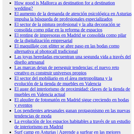
How good is Mallorca as destination for a destination
wedding?
El aumento de la demanda de atención psicológica en Asturias
impulsa la búsqueda de profesionales especializados
El sector de la pintura profesional y la alta decoración se
consolida como pilar en la reforma de espacios
El renting de impresoras en Madrid se consolida como pilar
de la digitalización empresarial
El maquillaje con glitter se abre paso en las bodas como
alternativa al photocall tradicional
Las joyas heredadas encuentran una segunda vida a través del
diseño artesanal
Las marcas dejan de perseguir tendencias: el nuevo reto
creativo es construir universos propios
El sector del mobiliario en el área metropolitana y la
evolución de la tienda de muebles en Valencia
El auge del interiorismo de proximidad: claves de la tienda de
muebles en Valencia actual
El alquiler de fotomatón en Madrid sigue creciendo en bodas
y eventos
Los pendientes artesanales ganan protagonismo en las nuevas
tendencias de moda
La evolución de los espacios habitables a través de un estudio
de interiorismo en Madrid
Surf camp en Asturias | Aprende a surfear en las mejores