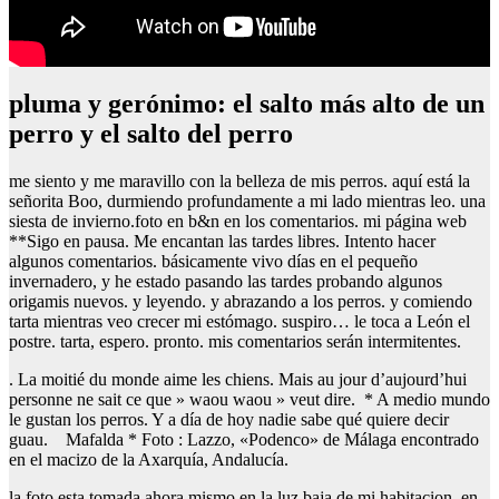
pluma y gerónimo: el salto más alto de un
perro y el salto del perro
me siento y me maravillo con la belleza de mis perros. aquí está la
señorita Boo, durmiendo profundamente a mi lado mientras leo. una
siesta de invierno.foto en b&n en los comentarios. mi página web
**Sigo en pausa. Me encantan las tardes libres. Intento hacer
algunos comentarios. básicamente vivo días en el pequeño
invernadero, y he estado pasando las tardes probando algunos
origamis nuevos. y leyendo. y abrazando a los perros. y comiendo
tarta mientras veo crecer mi estómago. suspiro… le toca a León el
postre. tarta, espero. pronto. mis comentarios serán intermitentes.
. La moitié du monde aime les chiens. Mais au jour d’aujourd’hui
personne ne sait ce que » waou waou » veut dire. * A medio mundo
le gustan los perros. Y a día de hoy nadie sabe qué quiere decir
guau. Mafalda * Foto : Lazzo, «Podenco» de Málaga encontrado
en el macizo de la Axarquía, Andalucía.
la foto esta tomada ahora mismo en la luz baja de mi habitacion. en