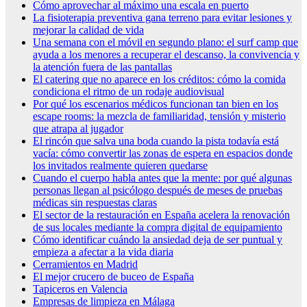
Cómo aprovechar al máximo una escala en puerto
La fisioterapia preventiva gana terreno para evitar lesiones y
mejorar la calidad de vida
Una semana con el móvil en segundo plano: el surf camp que
ayuda a los menores a recuperar el descanso, la convivencia y
la atención fuera de las pantallas
El catering que no aparece en los créditos: cómo la comida
condiciona el ritmo de un rodaje audiovisual
Por qué los escenarios médicos funcionan tan bien en los
escape rooms: la mezcla de familiaridad, tensión y misterio
que atrapa al jugador
El rincón que salva una boda cuando la pista todavía está
vacía: cómo convertir las zonas de espera en espacios donde
los invitados realmente quieren quedarse
Cuando el cuerpo habla antes que la mente: por qué algunas
personas llegan al psicólogo después de meses de pruebas
médicas sin respuestas claras
El sector de la restauración en España acelera la renovación
de sus locales mediante la compra digital de equipamiento
Cómo identificar cuándo la ansiedad deja de ser puntual y
empieza a afectar a la vida diaria
Cerramientos en Madrid
El mejor crucero de buceo de España
Tapiceros en Valencia
Empresas de limpieza en Málaga