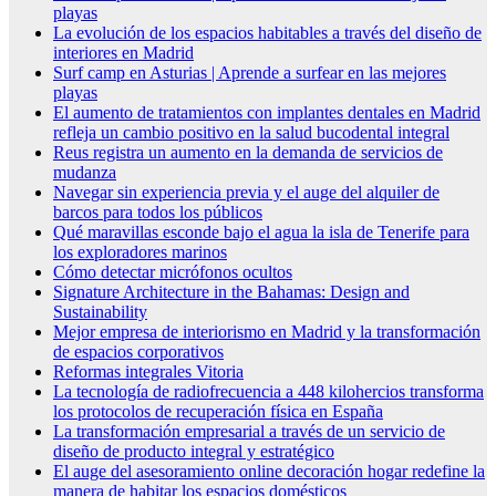
playas
La evolución de los espacios habitables a través del diseño de
interiores en Madrid
Surf camp en Asturias | Aprende a surfear en las mejores
playas
El aumento de tratamientos con implantes dentales en Madrid
refleja un cambio positivo en la salud bucodental integral
Reus registra un aumento en la demanda de servicios de
mudanza
Navegar sin experiencia previa y el auge del alquiler de
barcos para todos los públicos
Qué maravillas esconde bajo el agua la isla de Tenerife para
los exploradores marinos
Cómo detectar micrófonos ocultos
Signature Architecture in the Bahamas: Design and
Sustainability
Mejor empresa de interiorismo en Madrid y la transformación
de espacios corporativos
Reformas integrales Vitoria
La tecnología de radiofrecuencia a 448 kilohercios transforma
los protocolos de recuperación física en España
La transformación empresarial a través de un servicio de
diseño de producto integral y estratégico
El auge del asesoramiento online decoración hogar redefine la
manera de habitar los espacios domésticos