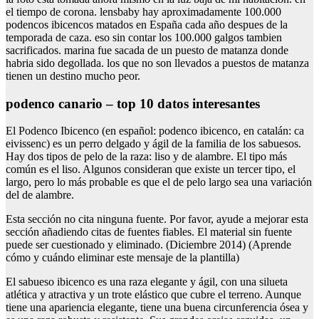
el tiempo de corona. lensbaby hay aproximadamente 100.000
podencos ibicencos matados en España cada año despues de la
temporada de caza. eso sin contar los 100.000 galgos tambien
sacrificados. marina fue sacada de un puesto de matanza donde
habria sido degollada. los que no son llevados a puestos de matanza
tienen un destino mucho peor.
podenco canario – top 10 datos interesantes
El Podenco Ibicenco (en español: podenco ibicenco, en catalán: ca
eivissenc) es un perro delgado y ágil de la familia de los sabuesos.
Hay dos tipos de pelo de la raza: liso y de alambre. El tipo más
común es el liso. Algunos consideran que existe un tercer tipo, el
largo, pero lo más probable es que el de pelo largo sea una variación
del de alambre.
Esta sección no cita ninguna fuente. Por favor, ayude a mejorar esta
sección añadiendo citas de fuentes fiables. El material sin fuente
puede ser cuestionado y eliminado. (Diciembre 2014) (Aprende
cómo y cuándo eliminar este mensaje de la plantilla)
El sabueso ibicenco es una raza elegante y ágil, con una silueta
atlética y atractiva y un trote elástico que cubre el terreno. Aunque
tiene una apariencia elegante, tiene una buena circunferencia ósea y