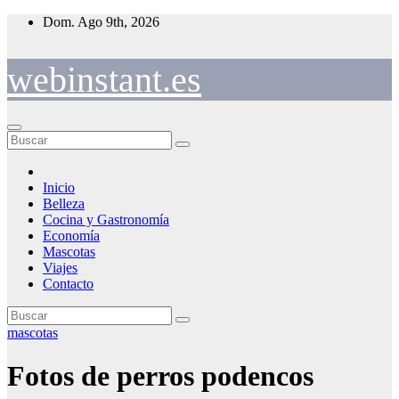
Saltar
Dom. Ago 9th, 2026
al
contenido
webinstant.es
Inicio
Belleza
Cocina y Gastronomía
Economía
Mascotas
Viajes
Contacto
mascotas
Fotos de perros podencos