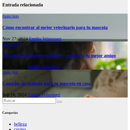
Entrada relacionada
mascotas
Cómo encontrar al mejor veterinario para tu mascota
Nov 27, 2024
Emilio Velazquez
mascotas
Una nueva forma de entender y enseñar a tu mejor amigo
Sep 24, 2024
Emilio Velazquez
mascotas
Consejos de cuidado para tu mascota en casa
Sep 18, 2024
Emilio Velazquez
Categorías
belleza
cocina