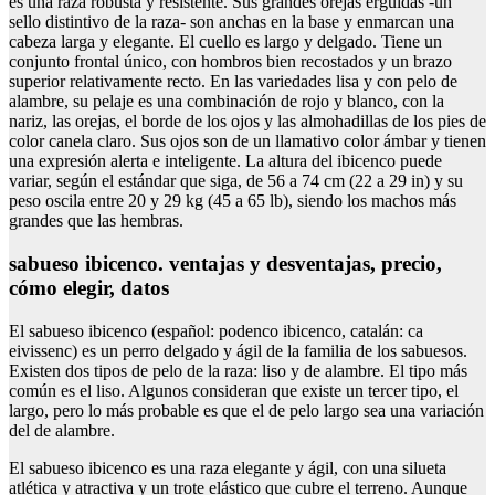
es una raza robusta y resistente. Sus grandes orejas erguidas -un
sello distintivo de la raza- son anchas en la base y enmarcan una
cabeza larga y elegante. El cuello es largo y delgado. Tiene un
conjunto frontal único, con hombros bien recostados y un brazo
superior relativamente recto. En las variedades lisa y con pelo de
alambre, su pelaje es una combinación de rojo y blanco, con la
nariz, las orejas, el borde de los ojos y las almohadillas de los pies de
color canela claro. Sus ojos son de un llamativo color ámbar y tienen
una expresión alerta e inteligente. La altura del ibicenco puede
variar, según el estándar que siga, de 56 a 74 cm (22 a 29 in) y su
peso oscila entre 20 y 29 kg (45 a 65 lb), siendo los machos más
grandes que las hembras.
sabueso ibicenco. ventajas y desventajas, precio,
cómo elegir, datos
El sabueso ibicenco (español: podenco ibicenco, catalán: ca
eivissenc) es un perro delgado y ágil de la familia de los sabuesos.
Existen dos tipos de pelo de la raza: liso y de alambre. El tipo más
común es el liso. Algunos consideran que existe un tercer tipo, el
largo, pero lo más probable es que el de pelo largo sea una variación
del de alambre.
El sabueso ibicenco es una raza elegante y ágil, con una silueta
atlética y atractiva y un trote elástico que cubre el terreno. Aunque