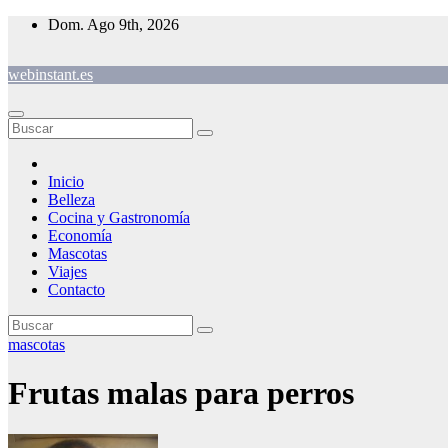
Saltar
Dom. Ago 9th, 2026
al
contenido
webinstant.es
Inicio
Belleza
Cocina y Gastronomía
Economía
Mascotas
Viajes
Contacto
mascotas
Frutas malas para perros