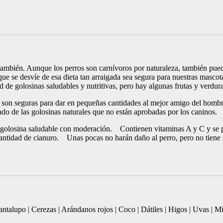
os también. Aunque los perros son carnívoros por naturaleza, también pu
que se desvíe de esa dieta tan arraigada sea segura para nuestras mascot
 de golosinas saludables y nutritivas, pero hay algunas frutas y verdur
ras son seguras para dar en pequeñas cantidades al mejor amigo del ho
jado de las golosinas naturales que no están aprobadas por los caninos.
golosina saludable con moderación. Contienen vitaminas A y C y se p
antidad de cianuro. Unas pocas no harán daño al perro, pero no tiene s
talupo | Cerezas | Arándanos rojos | Coco | Dátiles | Higos | Uvas | Mi