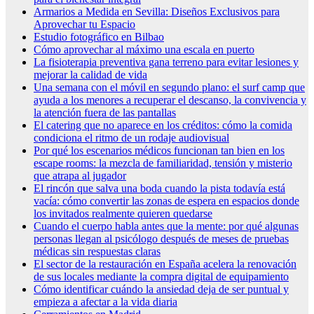
Armarios a Medida en Sevilla: Diseños Exclusivos para
Aprovechar tu Espacio
Estudio fotográfico en Bilbao
Cómo aprovechar al máximo una escala en puerto
La fisioterapia preventiva gana terreno para evitar lesiones y
mejorar la calidad de vida
Una semana con el móvil en segundo plano: el surf camp que
ayuda a los menores a recuperar el descanso, la convivencia y
la atención fuera de las pantallas
El catering que no aparece en los créditos: cómo la comida
condiciona el ritmo de un rodaje audiovisual
Por qué los escenarios médicos funcionan tan bien en los
escape rooms: la mezcla de familiaridad, tensión y misterio
que atrapa al jugador
El rincón que salva una boda cuando la pista todavía está
vacía: cómo convertir las zonas de espera en espacios donde
los invitados realmente quieren quedarse
Cuando el cuerpo habla antes que la mente: por qué algunas
personas llegan al psicólogo después de meses de pruebas
médicas sin respuestas claras
El sector de la restauración en España acelera la renovación
de sus locales mediante la compra digital de equipamiento
Cómo identificar cuándo la ansiedad deja de ser puntual y
empieza a afectar a la vida diaria