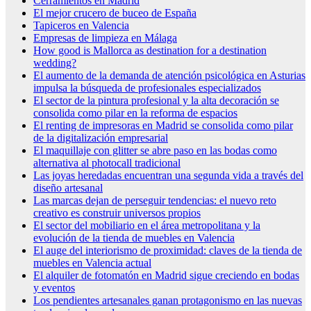
Cerramientos en Madrid
El mejor crucero de buceo de España
Tapiceros en Valencia
Empresas de limpieza en Málaga
How good is Mallorca as destination for a destination
wedding?
El aumento de la demanda de atención psicológica en Asturias
impulsa la búsqueda de profesionales especializados
El sector de la pintura profesional y la alta decoración se
consolida como pilar en la reforma de espacios
El renting de impresoras en Madrid se consolida como pilar
de la digitalización empresarial
El maquillaje con glitter se abre paso en las bodas como
alternativa al photocall tradicional
Las joyas heredadas encuentran una segunda vida a través del
diseño artesanal
Las marcas dejan de perseguir tendencias: el nuevo reto
creativo es construir universos propios
El sector del mobiliario en el área metropolitana y la
evolución de la tienda de muebles en Valencia
El auge del interiorismo de proximidad: claves de la tienda de
muebles en Valencia actual
El alquiler de fotomatón en Madrid sigue creciendo en bodas
y eventos
Los pendientes artesanales ganan protagonismo en las nuevas