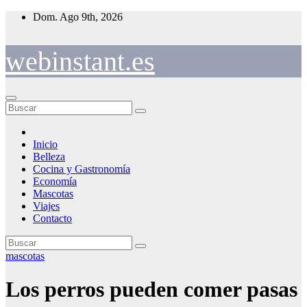
Saltar
Dom. Ago 9th, 2026
al
contenido
webinstant.es
Inicio
Belleza
Cocina y Gastronomía
Economía
Mascotas
Viajes
Contacto
mascotas
Los perros pueden comer pasas