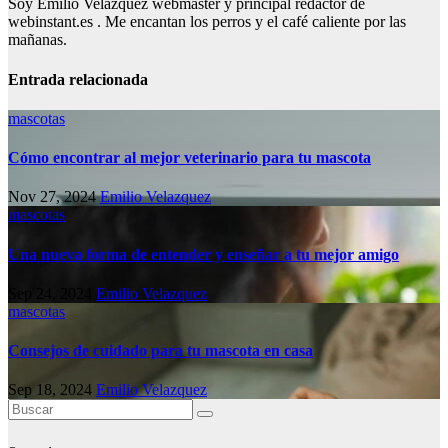
Soy Emilio Velazquez webmaster y principal redactor de
webinstant.es . Me encantan los perros y el café caliente por las
mañanas.
Entrada relacionada
mascotas
Cómo encontrar al mejor veterinario para tu mascota
Nov 27, 2024
Emilio Velazquez
mascotas
Una nueva forma de entender y enseñar a tu mejor amigo
Sep 24, 2024
Emilio Velazquez
mascotas
Consejos de cuidado para tu mascota en casa
Sep 18, 2024
Emilio Velazquez