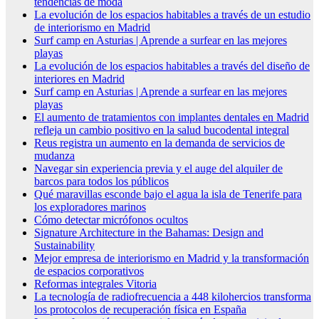
tendencias de moda
La evolución de los espacios habitables a través de un estudio
de interiorismo en Madrid
Surf camp en Asturias | Aprende a surfear en las mejores
playas
La evolución de los espacios habitables a través del diseño de
interiores en Madrid
Surf camp en Asturias | Aprende a surfear en las mejores
playas
El aumento de tratamientos con implantes dentales en Madrid
refleja un cambio positivo en la salud bucodental integral
Reus registra un aumento en la demanda de servicios de
mudanza
Navegar sin experiencia previa y el auge del alquiler de
barcos para todos los públicos
Qué maravillas esconde bajo el agua la isla de Tenerife para
los exploradores marinos
Cómo detectar micrófonos ocultos
Signature Architecture in the Bahamas: Design and
Sustainability
Mejor empresa de interiorismo en Madrid y la transformación
de espacios corporativos
Reformas integrales Vitoria
La tecnología de radiofrecuencia a 448 kilohercios transforma
los protocolos de recuperación física en España