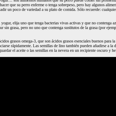
 yogur… son alimentos humanos que su perro puede comer sin problema
cer que su perro enferme o tenga sobrepeso, pero hay algunos aliment
ñadir un poco de variedad a su plato de comida. Sólo recuerde: cualquie
yogur, elija uno que tenga bacterias vivas activas y que no contenga azú
gur sin grasa, pero no uno que contenga sustitutos de la grasa (por eje
ácidos grasos omega-3, que son ácidos grasos esenciales buenos para la p
nciarse rápidamente. Las semillas de lino también pueden añadirse a la d
ardar el aceite o las semillas en la nevera en un recipiente oscuro y he