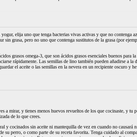
yogur, elija uno que tenga bacterias vivas activas y que no contenga azú
gur sin grasa, pero no uno que contenga sustitutos de la grasa (por eje
ácidos grasos omega-3, que son ácidos grasos esenciales buenos para la p
nciarse rápidamente. Las semillas de lino también pueden añadirse a la d
ardar el aceite o las semillas en la nevera en un recipiente oscuro y he
s a mirar, y tienes menos huevos revueltos de los que cocinaste, y tu 
zada de lo que crees.
ral y cocinados sin aceite ni mantequilla de vez en cuando no causará 
l de su perro, o como parte de su receta favorita. Tenga cuidado al compa