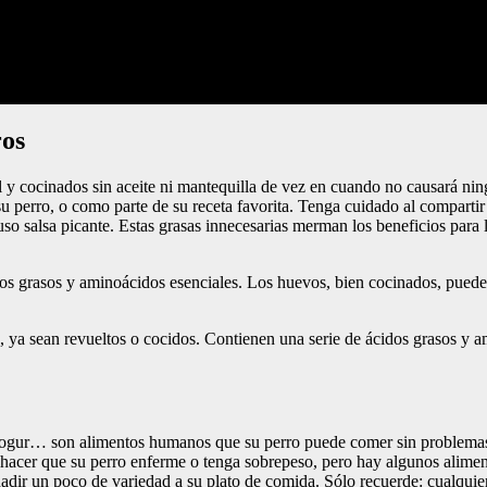
ros
l y cocinados sin aceite ni mantequilla de vez en cuando no causará ni
e su perro, o como parte de su receta favorita. Tenga cuidado al comparti
so salsa picante. Estas grasas innecesarias merman los beneficios para
os grasos y aminoácidos esenciales. Los huevos, bien cocinados, pueden
, ya sean revueltos o cocidos. Contienen una serie de ácidos grasos y a
 yogur… son alimentos humanos que su perro puede comer sin problemas
cer que su perro enferme o tenga sobrepeso, pero hay algunos aliment
ñadir un poco de variedad a su plato de comida. Sólo recuerde: cualquie