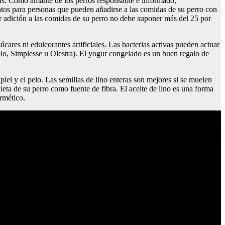
s. Como amante de los perros responsable e informado,
os para personas que pueden añadirse a las comidas de su perro con
r adición a las comidas de su perro no debe suponer más del 25 por
cares ni edulcorantes artificiales. Las bacterias activas pueden actuar
mplo, Simplesse u Olestra). El yogur congelado es un buen regalo de
iel y el pelo. Las semillas de lino enteras son mejores si se muelen
ieta de su perro como fuente de fibra. El aceite de lino es una forma
rmético.