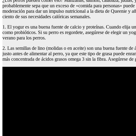
¿Los perros pueden comer eso? Manzanas, salmón, calabaza, judías,
probablemente sepa que un exceso de «comida para personas» puede ha
moderación para dar un impulso nutricional a la dieta de Queenie y a
ciento de sus necesidades calóricas semanales.
1. El yogur es una buena fuente de calcio y proteínas. Cuando elija un 
como probióticos. Si su perro es regordete, asegúrese de elegir un yo
verano para los perros.
2. Las semillas de lino (molidas o en aceite) son una buena fuente de 
justo antes de alimentar al perro, ya que este tipo de grasa puede enra
más concentrada de ácidos grasos omega 3 sin la fibra. Asegúrese de gu
Perro de la reina