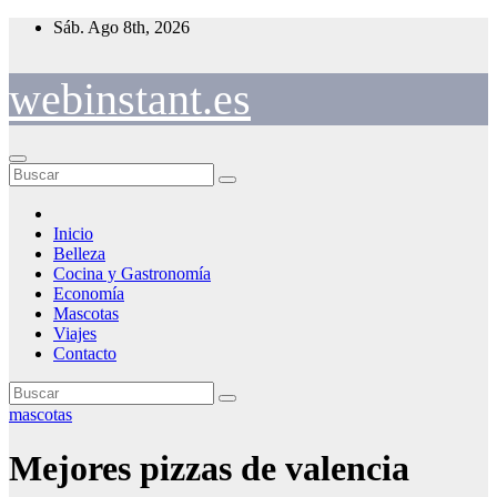
Saltar
Sáb. Ago 8th, 2026
al
contenido
webinstant.es
Inicio
Belleza
Cocina y Gastronomía
Economía
Mascotas
Viajes
Contacto
mascotas
Mejores pizzas de valencia