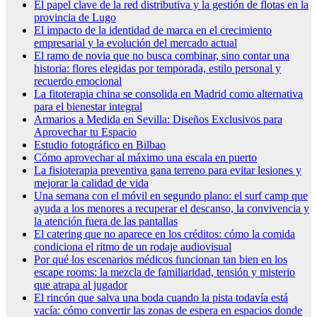
El papel clave de la red distributiva y la gestión de flotas en la
provincia de Lugo
El impacto de la identidad de marca en el crecimiento
empresarial y la evolución del mercado actual
El ramo de novia que no busca combinar, sino contar una
historia: flores elegidas por temporada, estilo personal y
recuerdo emocional
La fitoterapia china se consolida en Madrid como alternativa
para el bienestar integral
Armarios a Medida en Sevilla: Diseños Exclusivos para
Aprovechar tu Espacio
Estudio fotográfico en Bilbao
Cómo aprovechar al máximo una escala en puerto
La fisioterapia preventiva gana terreno para evitar lesiones y
mejorar la calidad de vida
Una semana con el móvil en segundo plano: el surf camp que
ayuda a los menores a recuperar el descanso, la convivencia y
la atención fuera de las pantallas
El catering que no aparece en los créditos: cómo la comida
condiciona el ritmo de un rodaje audiovisual
Por qué los escenarios médicos funcionan tan bien en los
escape rooms: la mezcla de familiaridad, tensión y misterio
que atrapa al jugador
El rincón que salva una boda cuando la pista todavía está
vacía: cómo convertir las zonas de espera en espacios donde