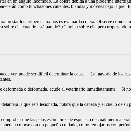
star en un ángulo incómodo. La cojera debida a una pioderma interdigita
recerán como hinchazones calientes, blandas y móviles bajo la piel. En 
ra prestar los primeros auxilios es evaluar la cojera. Observe cómo cami
ilibra sobre ella cuando está parado? ¿Camina sobre ella pero tropezand
eda ver, puede ser difícil determinar la causa. La mayoría de los casos
antes.
te deformada o deformada, acude al veterinario inmediatamente. Si no 
antera la que está lesionada, notará que la cabeza y el cuello de su p
omprobar que las patas están libres de espinas o de cualquier material
te pueden curarse con un pequeño cuidado, como remojarlos con peróxid