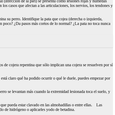
l (infección de la piel) se presenta como lesiones rojas y húmedas
los casos que afectan a las articulaciones, los nervios, los tendones y
na su perro. Identifique la pata que cojea (derecha o izquierda,
o un poco? ¿Da pasos más cortos de lo normal? ¿La pata no toca nunca
 de cojera repentina que sólo implican una cojera se resuelven por sí
está claro qué ha podido ocurrir o qué le duele, puedes empezar por
erro se levantan más cuando la extremidad lesionada toca el suelo, y
 que pueda estar clavado en las almohadillas o entre ellas. Las
o de hidrógeno o aplicarles yodo de betadina.