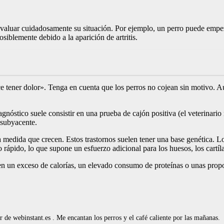
valuar cuidadosamente su situación. Por ejemplo, un perro puede empeza
siblemente debido a la aparición de artritis.
 tener dolor». Tenga en cuenta que los perros no cojean sin motivo. Au
diagnóstico suele consistir en una prueba de cajón positiva (el veterinar
 subyacente.
medida que crecen. Estos trastornos suelen tener una base genética. Lo
ápido, lo que supone un esfuerzo adicional para los huesos, los cartíl
en un exceso de calorías, un elevado consumo de proteínas o unas propor
de webinstant.es . Me encantan los perros y el café caliente por las mañanas.