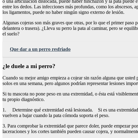
o una articulación dislocada, puede haber hinchazón y la pata puede e
entre los dedos. Las infecciones más profundas, como los abscesos, apa
los ligamentos, puede no haber ningún signo externo de lesión.
Algunas cojeras son más graves que otras, por lo que el primer paso pa
delantera o trasera). ¿Lleva su perro la pata al caminar, pero se equ
el suelo?
Que dar a un perro resfriado
¿le duele a mi perro?
Cuando su mejor amigo empieza a cojear sin razón alguna que usted pu
solos en una semana, pero algunos podrían representar lesiones import
Si tu mascota no pone peso en una extremidad, o ésta está visiblemen
tu propio diagnóstico.
1. Determine qué extremidad está lesionada. Si es una extremidad del
vuelven a bajar cuando la pata cómoda soporta el peso.
3. Para comprobar la extremidad que parece doler, puede empezar por c
laceraciones y los cortes también pueden causar cojera, y normalmen