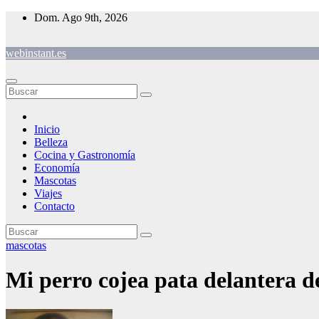
Saltar
Dom. Ago 9th, 2026
al
contenido
webinstant.es
Inicio
Belleza
Cocina y Gastronomía
Economía
Mascotas
Viajes
Contacto
mascotas
Mi perro cojea pata delantera de