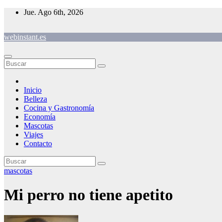
Saltar
Jue. Ago 6th, 2026
al
contenido
webinstant.es
Inicio
Belleza
Cocina y Gastronomía
Economía
Mascotas
Viajes
Contacto
mascotas
Mi perro no tiene apetito