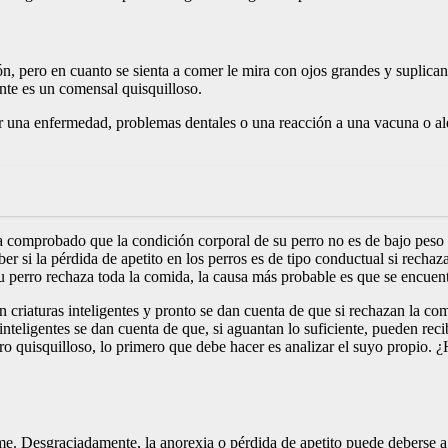
n, pero en cuanto se sienta a comer le mira con ojos grandes y suplican
nte es un comensal quisquilloso.
ar una enfermedad, problemas dentales o una reacción a una vacuna o alé
 comprobado que la condición corporal de su perro no es de bajo peso 
 si la pérdida de apetito en los perros es de tipo conductual si rechaz
u perro rechaza toda la comida, la causa más probable es que se encuen
n criaturas inteligentes y pronto se dan cuenta de que si rechazan la co
nteligentes se dan cuenta de que, si aguantan lo suficiente, pueden rec
ro quisquilloso, lo primero que debe hacer es analizar el suyo propio.
 Desgraciadamente, la anorexia o pérdida de apetito puede deberse a u