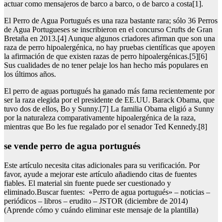
actuar como mensajeros de barco a barco, o de barco a costa[1].
El Perro de Agua Portugués es una raza bastante rara; sólo 36 Perros
de Agua Portugueses se inscribieron en el concurso Crufts de Gran
Bretaña en 2013.[4] Aunque algunos criadores afirman que son una
raza de perro hipoalergénica, no hay pruebas científicas que apoyen
la afirmación de que existen razas de perro hipoalergénicas.[5][6]
Sus cualidades de no tener pelaje los han hecho más populares en
los últimos años.
El perro de aguas portugués ha ganado más fama recientemente por
ser la raza elegida por el presidente de EE.UU. Barack Obama, que
tuvo dos de ellos, Bo y Sunny.[7] La familia Obama eligió a Sunny
por la naturaleza comparativamente hipoalergénica de la raza,
mientras que Bo les fue regalado por el senador Ted Kennedy.[8]
se vende perro de agua portugués
Este artículo necesita citas adicionales para su verificación. Por
favor, ayude a mejorar este artículo añadiendo citas de fuentes
fiables. El material sin fuente puede ser cuestionado y
eliminado.Buscar fuentes: «Perro de agua portugués» – noticias –
periódicos – libros – erudito – JSTOR (diciembre de 2014)
(Aprende cómo y cuándo eliminar este mensaje de la plantilla)