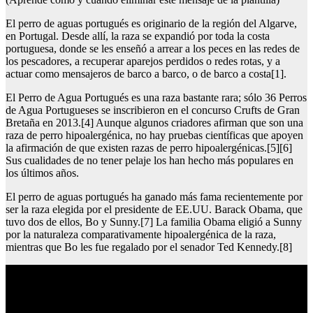
El perro de aguas portugués es originario de la región del Algarve,
en Portugal. Desde allí, la raza se expandió por toda la costa
portuguesa, donde se les enseñó a arrear a los peces en las redes de
los pescadores, a recuperar aparejos perdidos o redes rotas, y a
actuar como mensajeros de barco a barco, o de barco a costa[1].
El Perro de Agua Portugués es una raza bastante rara; sólo 36 Perros
de Agua Portugueses se inscribieron en el concurso Crufts de Gran
Bretaña en 2013.[4] Aunque algunos criadores afirman que son una
raza de perro hipoalergénica, no hay pruebas científicas que apoyen
la afirmación de que existen razas de perro hipoalergénicas.[5][6]
Sus cualidades de no tener pelaje los han hecho más populares en
los últimos años.
El perro de aguas portugués ha ganado más fama recientemente por
ser la raza elegida por el presidente de EE.UU. Barack Obama, que
tuvo dos de ellos, Bo y Sunny.[7] La familia Obama eligió a Sunny
por la naturaleza comparativamente hipoalergénica de la raza,
mientras que Bo les fue regalado por el senador Ted Kennedy.[8]