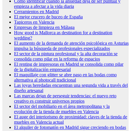
Cómo identificar cuándo la ansiedad deja de ser puntual y
empieza a afectar a la vida diaria
Cerramientos en Madrid
El mejor crucero de buceo de España
Tapiceros en Valencia
Empresas de limpieza en Málaga
How good is Mallorca as destination for a destination
wedding?
El aumento de la demanda de atención psicológica en Asturias
impulsa la búsqueda de profesionales especializados
El sector de la pintura profesional y la alta decoración se
consolida como pilar en la reforma de espacios
El renting de impresoras en Madrid se consolida como pilar
de la digitalización empresarial
El maquillaje con glitter se abre paso en las bodas como
alternativa al photocall tradicional
Las joyas heredadas encuentran una segunda vida a través del
diseño artesanal
Las marcas dejan de perseguir tendencias: el nuevo reto
creativo es construir universos propios
El sector del mobiliario en el área metropolitana y la
evolución de la tienda de muebles en Valencia
El auge del interiorismo de proximidad: claves de la tienda de
muebles en Valencia actual
El alquiler de fotomatón en Madrid sigue creciendo en bodas