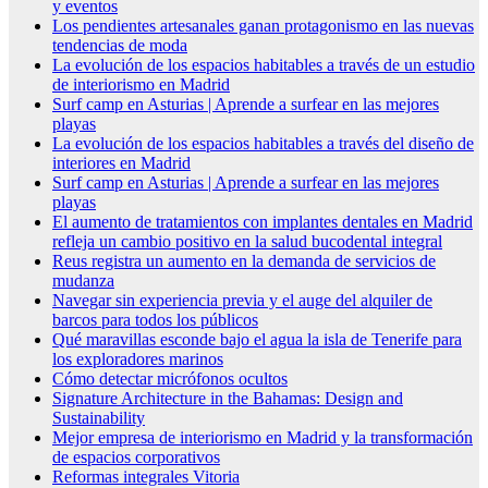
y eventos
Los pendientes artesanales ganan protagonismo en las nuevas
tendencias de moda
La evolución de los espacios habitables a través de un estudio
de interiorismo en Madrid
Surf camp en Asturias | Aprende a surfear en las mejores
playas
La evolución de los espacios habitables a través del diseño de
interiores en Madrid
Surf camp en Asturias | Aprende a surfear en las mejores
playas
El aumento de tratamientos con implantes dentales en Madrid
refleja un cambio positivo en la salud bucodental integral
Reus registra un aumento en la demanda de servicios de
mudanza
Navegar sin experiencia previa y el auge del alquiler de
barcos para todos los públicos
Qué maravillas esconde bajo el agua la isla de Tenerife para
los exploradores marinos
Cómo detectar micrófonos ocultos
Signature Architecture in the Bahamas: Design and
Sustainability
Mejor empresa de interiorismo en Madrid y la transformación
de espacios corporativos
Reformas integrales Vitoria