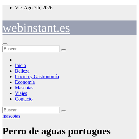
Saltar
Vie. Ago 7th, 2026
al
contenido
webinstant.es
Inicio
Belleza
Cocina y Gastronomía
Economía
Mascotas
Viajes
Contacto
mascotas
Perro de aguas portugues