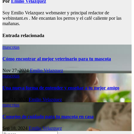
Por
Emilio Velazquez
Soy Emilio Velazquez webmaster y principal redactor de
webinstant.es . Me encantan los perros y el café caliente por las
mañanas.
Entrada relacionada
mascotas
Cómo encontrar al mejor veterinario para tu mascota
Nov 27, 2024
Emilio Velazquez
mascotas
Una nueva forma de entender y enseñar a tu mejor amigo
Sep 24, 2024
Emilio Velazquez
mascotas
Consejos de cuidado para tu mascota en casa
Sep 18, 2024
Emilio Velazquez