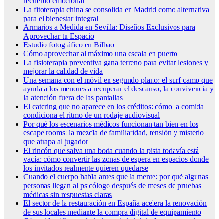
recuerdo emocional
La fitoterapia china se consolida en Madrid como alternativa
para el bienestar integral
Armarios a Medida en Sevilla: Diseños Exclusivos para
Aprovechar tu Espacio
Estudio fotográfico en Bilbao
Cómo aprovechar al máximo una escala en puerto
La fisioterapia preventiva gana terreno para evitar lesiones y
mejorar la calidad de vida
Una semana con el móvil en segundo plano: el surf camp que
ayuda a los menores a recuperar el descanso, la convivencia y
la atención fuera de las pantallas
El catering que no aparece en los créditos: cómo la comida
condiciona el ritmo de un rodaje audiovisual
Por qué los escenarios médicos funcionan tan bien en los
escape rooms: la mezcla de familiaridad, tensión y misterio
que atrapa al jugador
El rincón que salva una boda cuando la pista todavía está
vacía: cómo convertir las zonas de espera en espacios donde
los invitados realmente quieren quedarse
Cuando el cuerpo habla antes que la mente: por qué algunas
personas llegan al psicólogo después de meses de pruebas
médicas sin respuestas claras
El sector de la restauración en España acelera la renovación
de sus locales mediante la compra digital de equipamiento