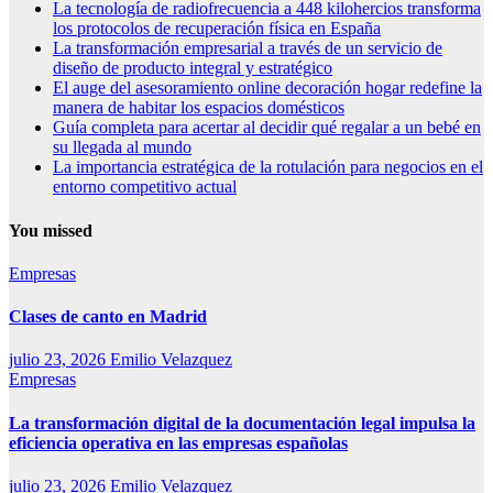
La tecnología de radiofrecuencia a 448 kilohercios transforma
los protocolos de recuperación física en España
La transformación empresarial a través de un servicio de
diseño de producto integral y estratégico
El auge del asesoramiento online decoración hogar redefine la
manera de habitar los espacios domésticos
Guía completa para acertar al decidir qué regalar a un bebé en
su llegada al mundo
La importancia estratégica de la rotulación para negocios en el
entorno competitivo actual
You missed
Empresas
Clases de canto en Madrid
julio 23, 2026
Emilio Velazquez
Empresas
La transformación digital de la documentación legal impulsa la
eficiencia operativa en las empresas españolas
julio 23, 2026
Emilio Velazquez