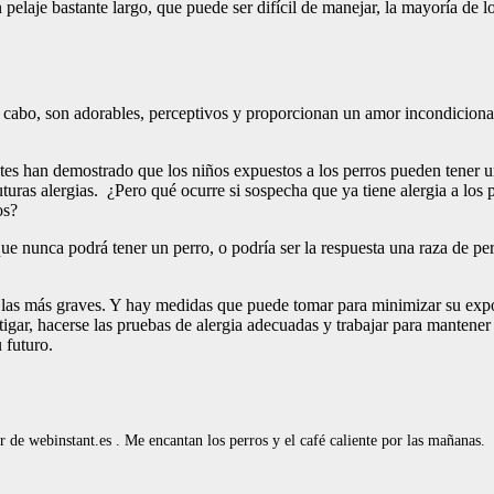
elaje bastante largo, que puede ser difícil de manejar, la mayoría de lo
al cabo, son adorables, perceptivos y proporcionan un amor incondicion
entes han demostrado que los niños expuestos a los perros pueden tener
turas alergias. ¿Pero qué ocurre si sospecha que ya tiene alergia a los 
os?
o que nunca podrá tener un perro, o podría ser la respuesta una raza de
ta las más graves. Y hay medidas que puede tomar para minimizar su exp
tigar, hacerse las pruebas de alergia adecuadas y trabajar para mantener 
 futuro.
de webinstant.es . Me encantan los perros y el café caliente por las mañanas.