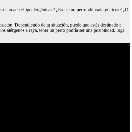
 perro llamada «hipoalergénica»? ¿Existe un perro «hipoalergénico»? ¿O
osición. Dependiendo de tu situación, puede que estés destinado a
los alérgenos a raya, tener un perro podría ser una posibilidad. Siga