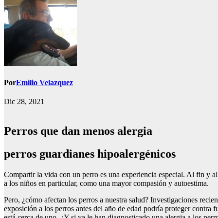
Por
Emilio Velazquez
Dic 28, 2021
Perros que dan menos alergia
perros guardianes hipoalergénicos
Compartir la vida con un perro es una experiencia especial. Al fin y 
a los niños en particular, como una mayor compasión y autoestima.
Pero, ¿cómo afectan los perros a nuestra salud? Investigaciones reci
exposición a los perros antes del año de edad podría proteger contra fu
está cerca de uno. ¿Y si ya le han diagnosticado una alergia a los perr