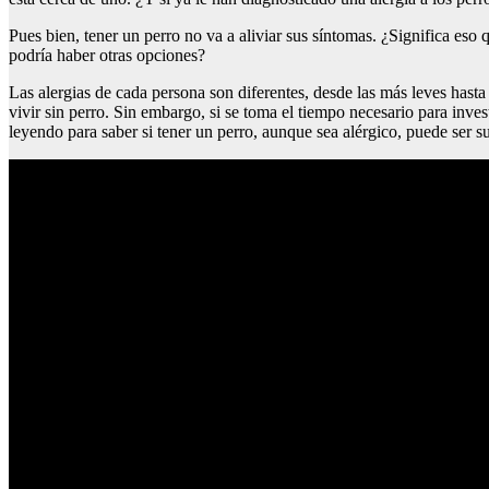
Pues bien, tener un perro no va a aliviar sus síntomas. ¿Significa es
podría haber otras opciones?
Las alergias de cada persona son diferentes, desde las más leves has
vivir sin perro. Sin embargo, si se toma el tiempo necesario para inves
leyendo para saber si tener un perro, aunque sea alérgico, puede ser su