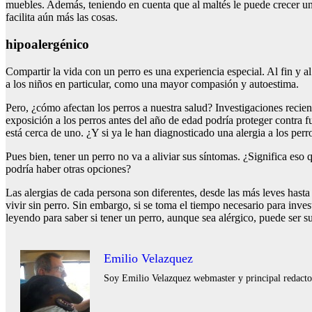
muebles. Además, teniendo en cuenta que al maltés le puede crecer un p
facilita aún más las cosas.
hipoalergénico
Compartir la vida con un perro es una experiencia especial. Al fin y 
a los niños en particular, como una mayor compasión y autoestima.
Pero, ¿cómo afectan los perros a nuestra salud? Investigaciones reci
exposición a los perros antes del año de edad podría proteger contra fu
está cerca de uno. ¿Y si ya le han diagnosticado una alergia a los perr
Pues bien, tener un perro no va a aliviar sus síntomas. ¿Significa es
podría haber otras opciones?
Las alergias de cada persona son diferentes, desde las más leves has
vivir sin perro. Sin embargo, si se toma el tiempo necesario para inves
leyendo para saber si tener un perro, aunque sea alérgico, puede ser su
Emilio Velazquez
Soy Emilio Velazquez webmaster y principal redactor 