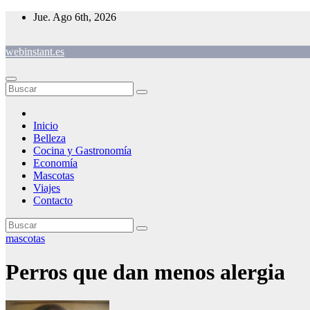
Saltar
Jue. Ago 6th, 2026
al
contenido
webinstant.es
Inicio
Belleza
Cocina y Gastronomía
Economía
Mascotas
Viajes
Contacto
mascotas
Perros que dan menos alergia