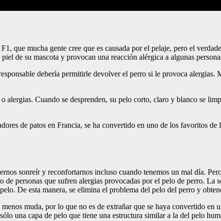
F1, que mucha gente cree que es causada por el pelaje, pero el verdadero
a piel de su mascota y provocan una reacción alérgica a algunas person
sponsable debería permitirle devolver el perro si le provoca alergias. 
alergias. Cuando se desprenden, su pelo corto, claro y blanco se limpi
adores de patos en Francia, se ha convertido en uno de los favoritos de 
nos sonreír y reconfortarnos incluso cuando tenemos un mal día. Pero, v
e personas que sufren alergias provocadas por el pelo de perro. La soluc
 pelo. De esta manera, se elimina el problema del pelo del perro y obtene
 menos muda, por lo que no es de extrañar que se haya convertido en un
sólo una capa de pelo que tiene una estructura similar a la del pelo huma