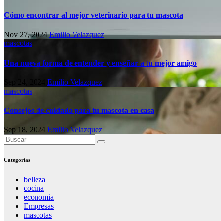
Cómo encontrar al mejor veterinario para tu mascota
Nov 27, 2024
Emilio Velazquez
mascotas
Una nueva forma de entender y enseñar a tu mejor amigo
Sep 24, 2024
Emilio Velazquez
mascotas
Consejos de cuidado para tu mascota en casa
Sep 18, 2024
Emilio Velazquez
Categorías
belleza
cocina
economia
Empresas
mascotas