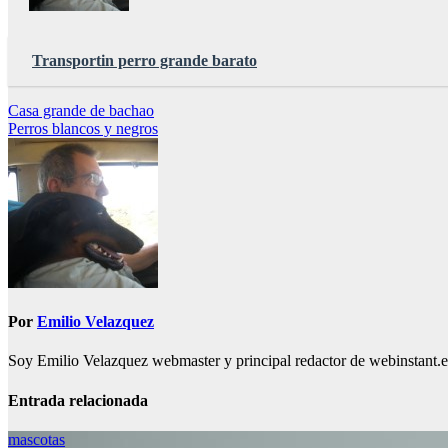
Transportin perro grande barato
Navegación
Casa grande de bachao
Perros blancos y negros
de
entradas
Por
Emilio Velazquez
Soy Emilio Velazquez webmaster y principal redactor de webinstant.es 
Entrada relacionada
mascotas