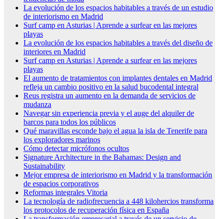
La evolución de los espacios habitables a través de un estudio
de interiorismo en Madrid
Surf camp en Asturias | Aprende a surfear en las mejores
playas
La evolución de los espacios habitables a través del diseño de
interiores en Madrid
Surf camp en Asturias | Aprende a surfear en las mejores
playas
El aumento de tratamientos con implantes dentales en Madrid
refleja un cambio positivo en la salud bucodental integral
Reus registra un aumento en la demanda de servicios de
mudanza
Navegar sin experiencia previa y el auge del alquiler de
barcos para todos los públicos
Qué maravillas esconde bajo el agua la isla de Tenerife para
los exploradores marinos
Cómo detectar micrófonos ocultos
Signature Architecture in the Bahamas: Design and
Sustainability
Mejor empresa de interiorismo en Madrid y la transformación
de espacios corporativos
Reformas integrales Vitoria
La tecnología de radiofrecuencia a 448 kilohercios transforma
los protocolos de recuperación física en España
La transformación empresarial a través de un servicio de