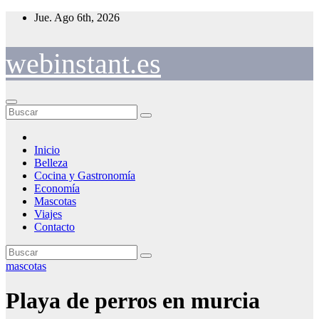
Saltar
Jue. Ago 6th, 2026
al
contenido
webinstant.es
Inicio
Belleza
Cocina y Gastronomía
Economía
Mascotas
Viajes
Contacto
mascotas
Playa de perros en murcia