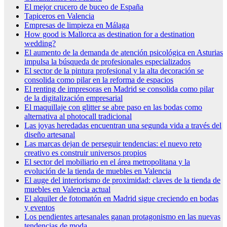
El mejor crucero de buceo de España
Tapiceros en Valencia
Empresas de limpieza en Málaga
How good is Mallorca as destination for a destination
wedding?
El aumento de la demanda de atención psicológica en Asturias
impulsa la búsqueda de profesionales especializados
El sector de la pintura profesional y la alta decoración se
consolida como pilar en la reforma de espacios
El renting de impresoras en Madrid se consolida como pilar
de la digitalización empresarial
El maquillaje con glitter se abre paso en las bodas como
alternativa al photocall tradicional
Las joyas heredadas encuentran una segunda vida a través del
diseño artesanal
Las marcas dejan de perseguir tendencias: el nuevo reto
creativo es construir universos propios
El sector del mobiliario en el área metropolitana y la
evolución de la tienda de muebles en Valencia
El auge del interiorismo de proximidad: claves de la tienda de
muebles en Valencia actual
El alquiler de fotomatón en Madrid sigue creciendo en bodas
y eventos
Los pendientes artesanales ganan protagonismo en las nuevas
tendencias de moda