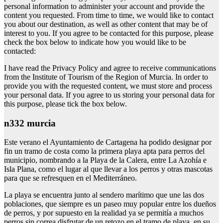
personal information to administer your account and provide the
content you requested. From time to time, we would like to contact
you about our destination, as well as other content that may be of
interest to you. If you agree to be contacted for this purpose, please
check the box below to indicate how you would like to be
contacted:
I have read the Privacy Policy and agree to receive communications
from the Institute of Tourism of the Region of Murcia. In order to
provide you with the requested content, we must store and process
your personal data. If you agree to us storing your personal data for
this purpose, please tick the box below.
n332 murcia
Este verano el Ayuntamiento de Cartagena ha podido designar por
fin un tramo de costa como la primera playa apta para perros del
municipio, nombrando a la Playa de la Calera, entre La Azohía e
Isla Plana, como el lugar al que llevar a los perros y otras mascotas
para que se refresquen en el Mediterráneo.
La playa se encuentra junto al sendero marítimo que une las dos
poblaciones, que siempre es un paseo muy popular entre los dueños
de perros, y por supuesto en la realidad ya se permitía a muchos
perros sin correa disfrutar de un retozo en el tramo de playa, en su