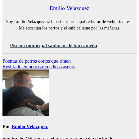
Emilio Velazquez
Soy Emilio Velazquez webmaster y principal redactor de webinstant.es .
Me encantan los perros y el café caliente por las mañanas.
Piscina municipal sanlucar de barrameda
Navegación
Poemas de perros cortos que rimen
Resfriado en perros remedios caseros
de
entradas
Por
Emilio Velazquez
Soy Emilio Velazquez webmaster y principal redactor de