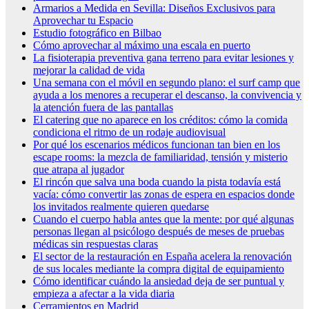
Armarios a Medida en Sevilla: Diseños Exclusivos para
Aprovechar tu Espacio
Estudio fotográfico en Bilbao
Cómo aprovechar al máximo una escala en puerto
La fisioterapia preventiva gana terreno para evitar lesiones y
mejorar la calidad de vida
Una semana con el móvil en segundo plano: el surf camp que
ayuda a los menores a recuperar el descanso, la convivencia y
la atención fuera de las pantallas
El catering que no aparece en los créditos: cómo la comida
condiciona el ritmo de un rodaje audiovisual
Por qué los escenarios médicos funcionan tan bien en los
escape rooms: la mezcla de familiaridad, tensión y misterio
que atrapa al jugador
El rincón que salva una boda cuando la pista todavía está
vacía: cómo convertir las zonas de espera en espacios donde
los invitados realmente quieren quedarse
Cuando el cuerpo habla antes que la mente: por qué algunas
personas llegan al psicólogo después de meses de pruebas
médicas sin respuestas claras
El sector de la restauración en España acelera la renovación
de sus locales mediante la compra digital de equipamiento
Cómo identificar cuándo la ansiedad deja de ser puntual y
empieza a afectar a la vida diaria
Cerramientos en Madrid