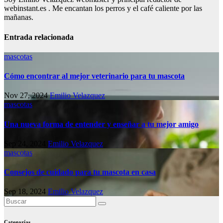
webinstant.es . Me encantan los perros y el café caliente por las
mañanas.
Entrada relacionada
mascotas
Cómo encontrar al mejor veterinario para tu mascota
Nov 27, 2024
Emilio Velazquez
mascotas
Una nueva forma de entender y enseñar a tu mejor amigo
Sep 24, 2024
Emilio Velazquez
mascotas
Consejos de cuidado para tu mascota en casa
Sep 18, 2024
Emilio Velazquez
Categorías