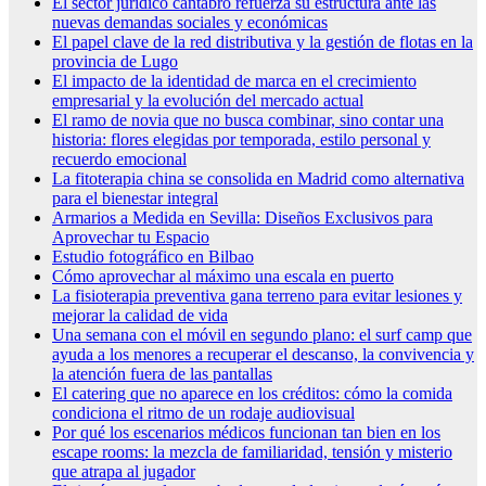
El sector jurídico cántabro refuerza su estructura ante las
nuevas demandas sociales y económicas
El papel clave de la red distributiva y la gestión de flotas en la
provincia de Lugo
El impacto de la identidad de marca en el crecimiento
empresarial y la evolución del mercado actual
El ramo de novia que no busca combinar, sino contar una
historia: flores elegidas por temporada, estilo personal y
recuerdo emocional
La fitoterapia china se consolida en Madrid como alternativa
para el bienestar integral
Armarios a Medida en Sevilla: Diseños Exclusivos para
Aprovechar tu Espacio
Estudio fotográfico en Bilbao
Cómo aprovechar al máximo una escala en puerto
La fisioterapia preventiva gana terreno para evitar lesiones y
mejorar la calidad de vida
Una semana con el móvil en segundo plano: el surf camp que
ayuda a los menores a recuperar el descanso, la convivencia y
la atención fuera de las pantallas
El catering que no aparece en los créditos: cómo la comida
condiciona el ritmo de un rodaje audiovisual
Por qué los escenarios médicos funcionan tan bien en los
escape rooms: la mezcla de familiaridad, tensión y misterio
que atrapa al jugador