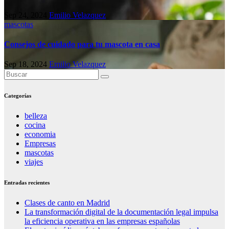
Sep 24, 2024
Emilio Velazquez
mascotas
Consejos de cuidado para tu mascota en casa
Sep 18, 2024
Emilio Velazquez
Categorías
belleza
cocina
economia
Empresas
mascotas
viajes
Entradas recientes
Clases de canto en Madrid
La transformación digital de la documentación legal impulsa
la eficiencia operativa en las empresas españolas