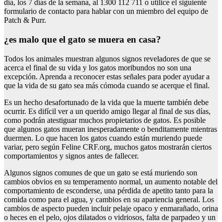
día, los 7 días de la semana, al 1300 112 711 o utilice el siguiente
formulario de contacto para hablar con un miembro del equipo de
Patch & Purr.
¿es malo que el gato se muera en casa?
Todos los animales muestran algunos signos reveladores de que se
acerca el final de su vida y los gatos moribundos no son una
excepción. Aprenda a reconocer estas señales para poder ayudar a
que la vida de su gato sea más cómoda cuando se acerque el final.
Es un hecho desafortunado de la vida que la muerte también debe
ocurrir. Es difícil ver a un querido amigo llegar al final de sus días,
como podrán atestiguar muchos propietarios de gatos. Es posible
que algunos gatos mueran inesperadamente o benditamente mientras
duermen. Lo que hacen los gatos cuando están muriendo puede
variar, pero según Feline CRF.org, muchos gatos mostrarán ciertos
comportamientos y signos antes de fallecer.
Algunos signos comunes de que un gato se está muriendo son
cambios obvios en su temperamento normal, un aumento notable del
comportamiento de esconderse, una pérdida de apetito tanto para la
comida como para el agua, y cambios en su apariencia general. Los
cambios de aspecto pueden incluir pelaje opaco y enmarañado, orina
o heces en el pelo, ojos dilatados o vidriosos, falta de parpadeo y un