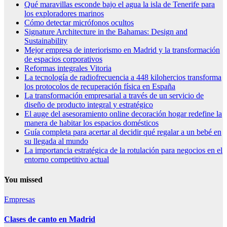
Qué maravillas esconde bajo el agua la isla de Tenerife para
los exploradores marinos
Cómo detectar micrófonos ocultos
Signature Architecture in the Bahamas: Design and
Sustainability
Mejor empresa de interiorismo en Madrid y la transformación
de espacios corporativos
Reformas integrales Vitoria
La tecnología de radiofrecuencia a 448 kilohercios transforma
los protocolos de recuperación física en España
La transformación empresarial a través de un servicio de
diseño de producto integral y estratégico
El auge del asesoramiento online decoración hogar redefine la
manera de habitar los espacios domésticos
Guía completa para acertar al decidir qué regalar a un bebé en
su llegada al mundo
La importancia estratégica de la rotulación para negocios en el
entorno competitivo actual
You missed
Empresas
Clases de canto en Madrid