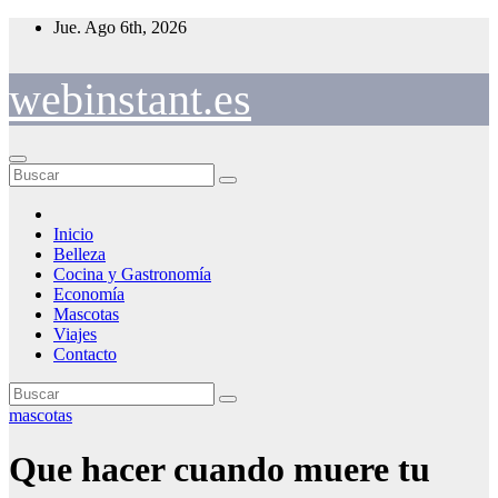
Saltar
Jue. Ago 6th, 2026
al
contenido
webinstant.es
Inicio
Belleza
Cocina y Gastronomía
Economía
Mascotas
Viajes
Contacto
mascotas
Que hacer cuando muere tu