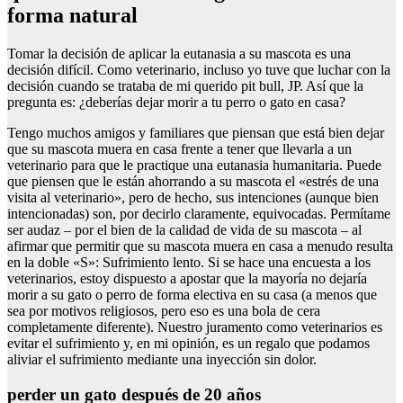
forma natural
Tomar la decisión de aplicar la eutanasia a su mascota es una
decisión difícil. Como veterinario, incluso yo tuve que luchar con la
decisión cuando se trataba de mi querido pit bull, JP. Así que la
pregunta es: ¿deberías dejar morir a tu perro o gato en casa?
Tengo muchos amigos y familiares que piensan que está bien dejar
que su mascota muera en casa frente a tener que llevarla a un
veterinario para que le practique una eutanasia humanitaria. Puede
que piensen que le están ahorrando a su mascota el «estrés de una
visita al veterinario», pero de hecho, sus intenciones (aunque bien
intencionadas) son, por decirlo claramente, equivocadas. Permítame
ser audaz – por el bien de la calidad de vida de su mascota – al
afirmar que permitir que su mascota muera en casa a menudo resulta
en la doble «S»: Sufrimiento lento. Si se hace una encuesta a los
veterinarios, estoy dispuesto a apostar que la mayoría no dejaría
morir a su gato o perro de forma electiva en su casa (a menos que
sea por motivos religiosos, pero eso es una bola de cera
completamente diferente). Nuestro juramento como veterinarios es
evitar el sufrimiento y, en mi opinión, es un regalo que podamos
aliviar el sufrimiento mediante una inyección sin dolor.
perder un gato después de 20 años